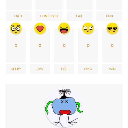
HATE
CONFUSED
FAIL
FUN
0
0
0
0
0
GEEKY
LOVE
LOL
OMG
WIN