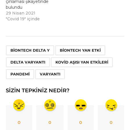
çınlaması şikayetinde
bulundu
29 Nisan 2021
"Covid 19" içinde
,
,
,
,
,
BIONTECH DELTA Y
BIONTECH YAN ETKI
DELTA VARYANTI
KOVID AŞISI YAN ETKILERI
PANDEMI
VARYANTI
SIZIN TEPKINIZ NEDIR?
0
0
0
0