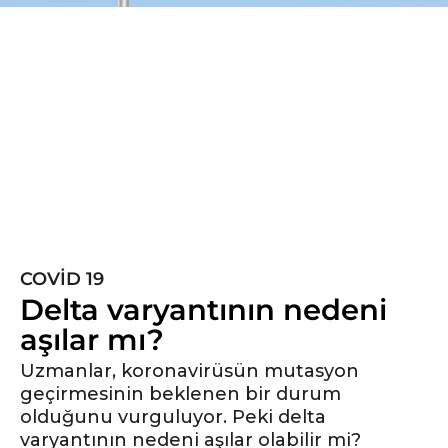
5
y
ı
l
ö
n
c
e
5
y
COVID 19
ı
Delta varyantının nedeni
l
ö
aşılar mı?
n
Uzmanlar, koronavirüsün mutasyon
c
geçirmesinin beklenen bir durum
e
olduğunu vurguluyor. Peki delta
varyantının nedeni aşılar olabilir mi?