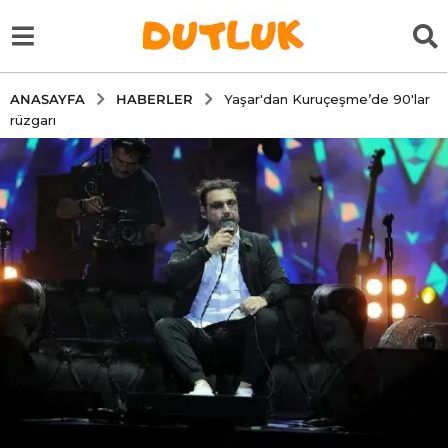
HABERLER
ANASAYFA
Yaşar'dan Kuruçeşme’de 90'lar
rüzgarı