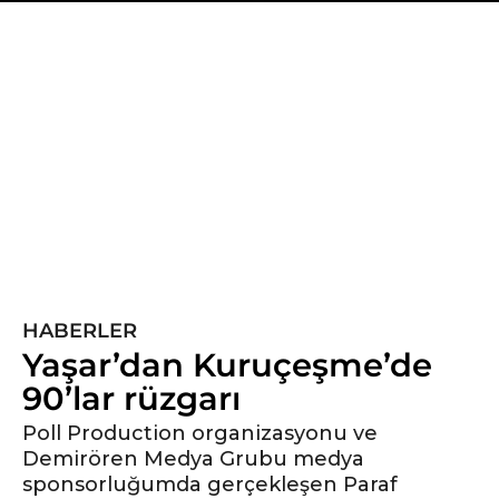
5
y
ı
l
ö
n
c
e
5
y
ı
HABERLER
l
Yaşar’dan Kuruçeşme’de
ö
90’lar rüzgarı
n
c
Poll Production organizasyonu ve
e
Demirören Medya Grubu medya
sponsorluğumda gerçekleşen Paraf