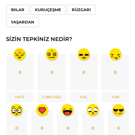
,
,
,
90LAR
KURUÇEŞME
RÜZGARI
YAŞARDAN
SIZIN TEPKINIZ NEDIR?
0
0
0
0
HATE
CONFUSED
FAIL
FUN
0
0
0
0
0