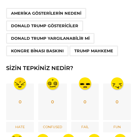
,
,
,
,
AMERIKA GÖSTERILERIN NEDENI
DONALD TRUMP GÖSTERICILER
DONALD TRUMP YARGILANABILIR MI
KONGRE BINASI BASKINI
TRUMP MAHKEME
SIZIN TEPKINIZ NEDIR?
0
0
0
0
HATE
CONFUSED
FAIL
FUN