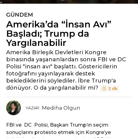
GÜNDEM
6
Amerika’da “İnsan Avı”
y
ı
Başladı; Trump da
l
Yargılanabilir
ö
n
Amerika Birleşik Devletleri Kongre
binasında yaşananlardan sonra FBI ve DC
c
Polisi "insan avı" başlattı. Göstericilerin
e
fotoğrafını yayınlayarak destek
6
beklediklerini söylediler. İbre Trump'a
y
dönüyor. O da yargılanabilir mi?
ı
2 dk
l
ö
Mediha Olgun
YAZAR:
n
c
FBI ve
DC
Polisi, Başkan Trump’ın seçim
e
sonuçlarını protesto etmek için Kongre’ye