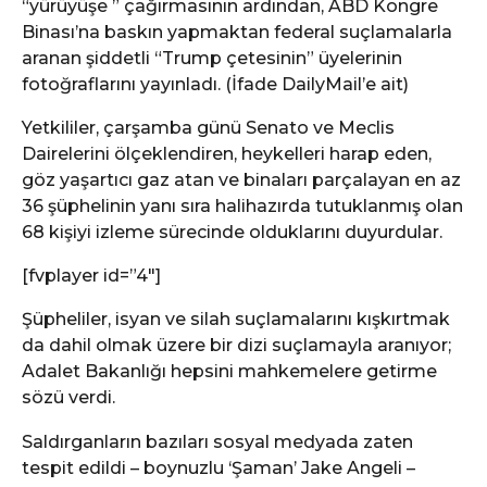
“yürüyüşe ” çağırmasının ardından, ABD Kongre
Binası’na baskın yapmaktan federal suçlamalarla
aranan şiddetli “Trump çetesinin” üyelerinin
fotoğraflarını yayınladı. (İfade DailyMail’e ait)
Yetkililer, çarşamba günü Senato ve Meclis
Dairelerini ölçeklendiren, heykelleri harap eden,
göz yaşartıcı gaz atan ve binaları parçalayan en az
36 şüphelinin yanı sıra halihazırda tutuklanmış olan
68 kişiyi izleme sürecinde olduklarını duyurdular.
[fvplayer id=”4″]
Şüpheliler, isyan ve silah suçlamalarını kışkırtmak
da dahil olmak üzere bir dizi suçlamayla aranıyor;
Adalet Bakanlığı hepsini mahkemelere getirme
sözü verdi.
Saldırganların bazıları sosyal medyada zaten
tespit edildi – boynuzlu ‘Şaman’ Jake Angeli –