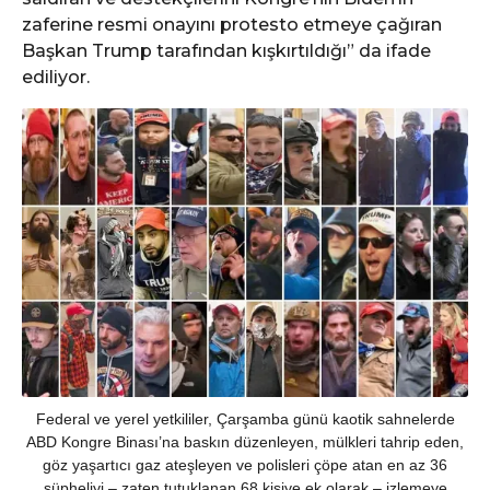
zaferine resmi onayını protesto etmeye çağıran
Başkan Trump tarafından kışkırtıldığı” da ifade
ediliyor.
Federal ve yerel yetkililer, Çarşamba günü kaotik sahnelerde
ABD Kongre Binası’na baskın düzenleyen, mülkleri tahrip eden,
göz yaşartıcı gaz ateşleyen ve polisleri çöpe atan en az 36
şüpheliyi – zaten tutuklanan 68 kişiye ek olarak – izlemeye