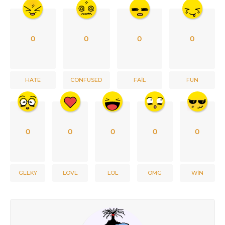
0
0
0
0
HATE
CONFUSED
FAIL
FUN
0
0
0
0
0
GEEKY
LOVE
LOL
OMG
WIN