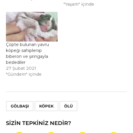
"Yaşam" içinde
Çöpte bulunan yavru
köpeği sahiplenip
biberon ve şırıngayla
beslediler
27 Şubat 2021
"Gündem" içinde
,
,
GÖLBAŞI
KÖPEK
ÖLÜ
SIZIN TEPKINIZ NEDIR?