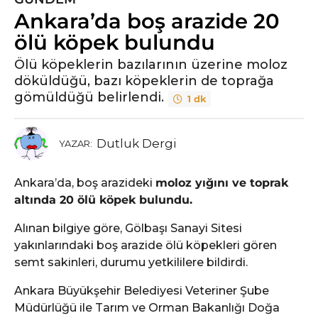
Ankara’da boş arazide 20
y
ı
ölü köpek bulundu
l
Ölü köpeklerin bazılarının üzerine moloz
ö
döküldüğü, bazı köpeklerin de toprağa
n
gömüldüğü belirlendi.
1 dk
c
e
5
Dutluk Dergi
YAZAR:
y
ı
Ankara’da, boş arazideki
moloz yığını ve toprak
l
altında 20 ölü köpek bulundu.
ö
n
Alınan bilgiye göre, Gölbaşı Sanayi Sitesi
c
yakınlarındaki boş arazide ölü köpekleri gören
e
semt sakinleri, durumu yetkililere bildirdi.
Ankara Büyükşehir Belediyesi Veteriner Şube
Müdürlüğü ile Tarım ve Orman Bakanlığı Doğa