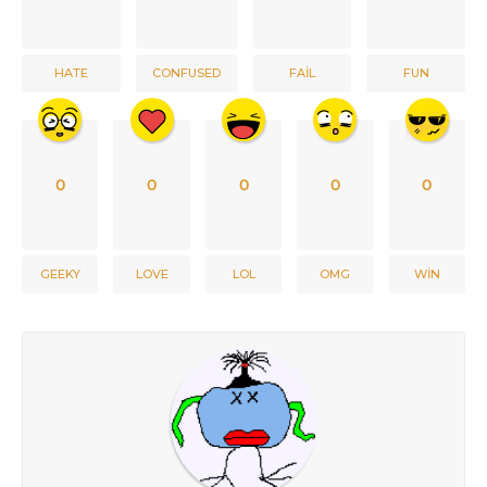
HATE
CONFUSED
FAIL
FUN
0
0
0
0
0
GEEKY
LOVE
LOL
OMG
WIN