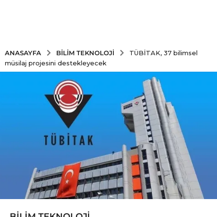
BILIM TEKNOLOJI
ANASAYFA
TÜBİTAK, 37 bilimsel
müsilaj projesini destekleyecek
BILIM TEKNOLOJI
5