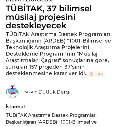
TÜBİTAK, 37 bilimsel
y
ı
müsilaj projesini
l
destekleyecek
ö
n
TÜBİTAK Araştırma Destek Programları
Başkanlığının (ARDEB) "1001-Bilimsel ve
c
Teknolojik Araştırma Projelerini
e
Destekleme Programı"nın "Müsilaj
5
Araştırmaları Çağrısı" sonuçlarına göre,
y
sunulan 157 projeden 37'sinin
ı
desteklenmesine karar verildi.
l
1 dk
ö
n
Dutluk Dergi
YAZAR:
c
e
İstanbul
TÜBİTAK Araştırma Destek Programları
Başkanlığının (ARDEB) “1001-Bilimsel ve