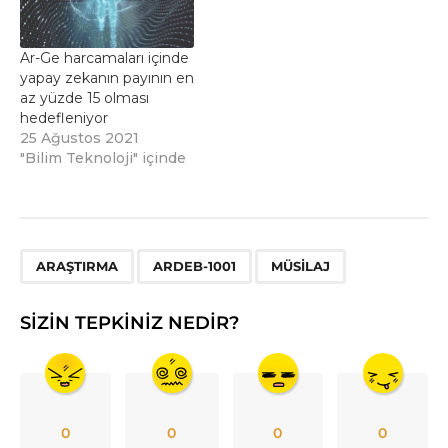
Ar-Ge harcamaları içinde
yapay zekanın payının en
az yüzde 15 olması
hedefleniyor
25 Ağustos 2021
"Bilim Teknoloji" içinde
,
,
ARAŞTIRMA
ARDEB-1001
MÜSILAJ
SIZIN TEPKINIZ NEDIR?
0
0
0
0