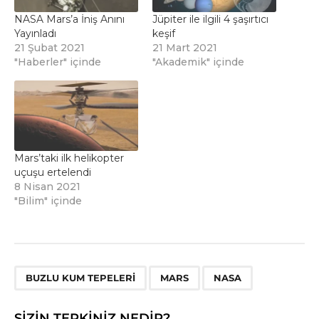
NASA Mars’a İniş Anını
Jüpiter ile ilgili 4 şaşırtıcı
Yayınladı
keşif
21 Şubat 2021
21 Mart 2021
"Haberler" içinde
"Akademik" içinde
Mars’taki ilk helikopter
uçuşu ertelendi
8 Nisan 2021
"Bilim" içinde
,
,
BUZLU KUM TEPELERI
MARS
NASA
SIZIN TEPKINIZ NEDIR?