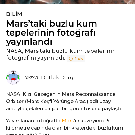
BILIM
5
Mars’taki buzlu kum
y
ı
tepelerinin fotoğrafı
l
yayınlandı
ö
n
NASA, Mars'taki buzlu kum tepelerinin
fotoğrafını yayımladı.
c
1 dk
e
5
Dutluk Dergi
YAZAR:
y
ı
l
NASA, Kızıl Gezegen’in Mars Reconnaissance
ö
Orbiter (Mars Keşfi Yörünge Aracı) adlı uzay
n
aracıyla çekilen çarpıcı bir görüntüsünü paylaştı.
c
Yayımlanan fotoğrafta
Mars
‘ın kuzeyinde 5
e
kilometre çapında olan bir kraterdeki buzlu kum