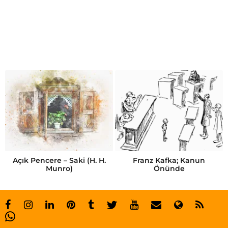
b
u
z
l
u
k
u
m
t
e
Açık Pencere – Saki (H. H.
Franz Kafka; Kanun
Munro)
Önünde
p
e
l
e