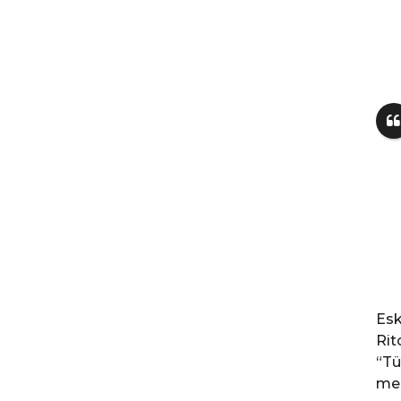
Esk
Rit
“Tü
med