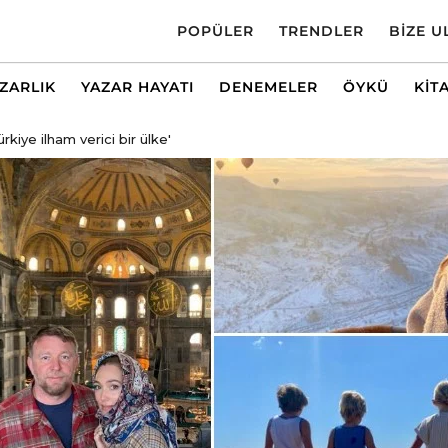
POPÜLER
TRENDLER
BIZE U
AZARLIK
YAZAR HAYATI
DENEMELER
ÖYKÜ
KIT
rkiye ilham verici bir ülke'