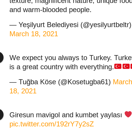
texture, magnificent nature, unique foo
and warm-blooded people.
— Yeşilyurt Belediyesi (@yesilyurtbeltr)
March 18, 2021
We expect you always to Turkey. Turke
is a great country with everything.
— Tuğba Köse (@Kosetugba61)
Marc
18, 2021
Giresun mavigol and kumbet yaylası
pic.twitter.com/192rY7y2sZ