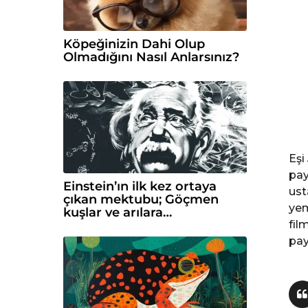
Köpeğinizin Dahi Olup
Olmadığını Nasıl Anlarsınız?
Eşi
pay
Einstein’ın ilk kez ortaya
ust
çıkan mektubu; Göçmen
yem
kuşlar ve arılara…
fil
pay