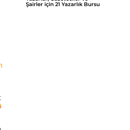
Şairler için 21 Yazarlık Bursu
h
t