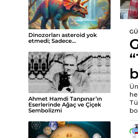
G
5
Dinozorları asteroid yok
G
y
etmedi; Sadece…
ı
“
l
ö
b
n
c
e
Ün
5
he
y
Ahmet Hamdi Tanpınar’ın
Tü
Eserlerinde Ağaç ve Çiçek
ı
bo
Sembolizmi
l
ö
n
c