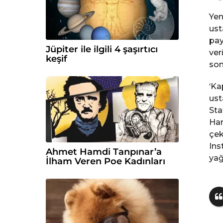
e
Yen
ust
pay
Jüpiter ile ilgili 4 şaşırtıcı
ver
keşif
son
‘Ka
ust
Sta
Hart
çek
Ins
Ahmet Hamdi Tanpınar’a
yağ
İlham Veren Poe Kadınları