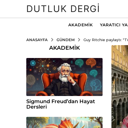
DUTLUK DERGI
AKADEMIK
YARATICI Y
GÜNDEM
ANASAYFA
Guy Ritchie paylaştı: "Tü
AKADEMIK
Sigmund Freud’dan Hayat
Dersleri