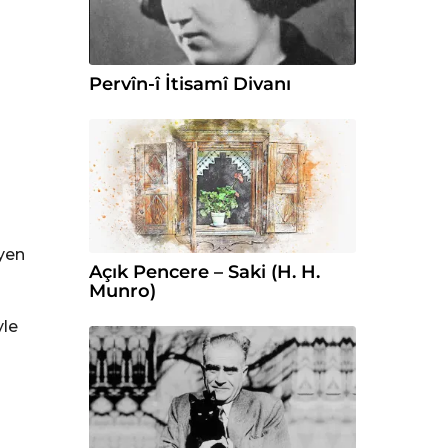
Pervîn-î İtisamî Divanı
eyen
Açık Pencere – Saki (H. H.
Munro)
yle