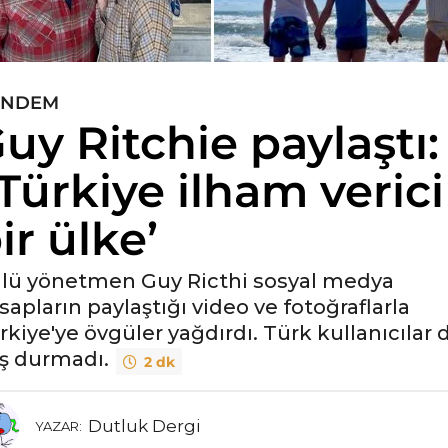
ÜNDEM
uy Ritchie paylaştı:
Türkiye ilham verici
ir ülke’
lü yönetmen Guy Ricthi sosyal medya
sapların paylaştığı video ve fotoğraflarla
rkiye'ye övgüler yağdırdı. Türk kullanıcılar 
ş durmadı.
2 dk
Dutluk Dergi
YAZAR: