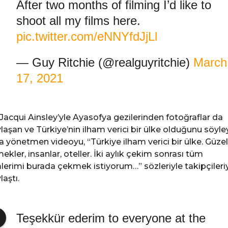
After two months of filming I’d like to
shoot all my films here.
pic.twitter.com/eNNYfdJjLl
— Guy Ritchie (@realguyritchie)
March
17, 2021
 Jacqui Ainsley’yle Ayasofya gezilerinden fotoğraflar da
laşan ve Türkiye’nin ilham verici bir ülke olduğunu söyl
a yönetmen videoyu, “Türkiye ilham verici bir ülke. Güzel
ekler, insanlar, oteller. İki aylık çekim sonrası tüm
mlerimi burada çekmek istiyorum…” sözleriyle takipçileri
laştı.
Teşekkür ederim to everyone at the