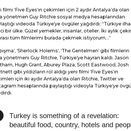
i filmi ‘Five Eyes’ın çekimleri için 2 aydır Antalya’da olan
a yönetmen Guy Ritchie sosyal medya hesaplarından
laştığı videoda Türkiye’ye övgüler yağdırdı: “Türkiye ilh
ici bir ülke. Güzel yemekler, insanlar, oteller. İki aylık çek
rası tüm filmlerimi burada çekmek istiyorum…”
pışma’, ‘Sherlock Holems’, ‘The Gentelmen’ gibi filmlerin
a yönetmeni Guy Ritchie, Türkiye’ye hayran kaldı. Jason
tham, Hugh Grant, Aburey Plaza, Scott Eastwood, Josh
nett gibi yıldızların rol aldığı yeni filmi ‘Five Eyes’ın
imleri için iki aydır Antalya’da olan Ritchie, Twitter ve
tagram hesaplarında paylaştığı videoyla Türkiye’ye övgü
dırdı.
Turkey is something of a revelation:
beautiful food, country, hotels and peop