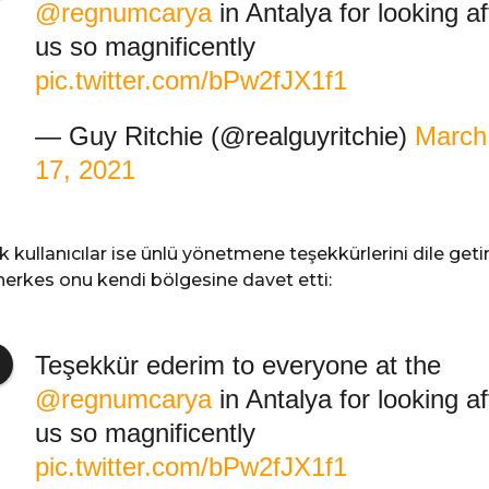
@regnumcarya
in Antalya for looking af
us so magnificently
pic.twitter.com/bPw2fJX1f1
— Guy Ritchie (@realguyritchie)
March
17, 2021
k kullanıcılar ise ünlü yönetmene teşekkürlerini dile geti
herkes onu kendi bölgesine davet etti:
Teşekkür ederim to everyone at the
@regnumcarya
in Antalya for looking af
us so magnificently
pic.twitter.com/bPw2fJX1f1