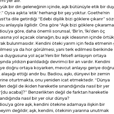
mi yer alır.
yük bir din geleneğinin içinde, aşk bütünüyle etik bir du
r.” Oysa aşkta ‘etik’ herhangi bir şey yoktur. Goethe’nin
ust’ta dile getirdiği “Edebi dişilik bizi göklere çıkarır” sö
bu anlayışla ilgilidir. Ona göre “Aşk bizi göklere çıkarama
iou’ya göre, daha önemli sorunsal, ‘Bir’in, ‘İki’den öç
asına yol açacak olanağın, bu aşk ideasının içinde örtük
rak bulunmasıdır. Kendini öteki yarım için feda etmenin 
ilmesi ya da hor görülmesi, yani terk edilmesi berikinde
a duygusuna yol açar.Yeni bir felsefi anlayışın ortaya
ışında yıldızın parıldadığı devrimci bir an vardır. Kendini
riye doğru ortaya koyarken, mevcut anlayışı geriye doğru
p, alaşağı ettiği andır bu. Badiou, aşkı, dünyevi bir zemin
rine oturtmakta, onu yeniden icat etmektedir. “Dünya
den değil de ikiden hareketle sınandığında nasıl bir yer
r[du acaba]?” Benzerlikten değil de farktan hareketle
andığında nasıl bir yer olur dünya?
iou’ya göre aşk, kendini ötekine adamaya ilişkin bir
eyim değildir; aşk, kendini, ötekinin yararına unutmak