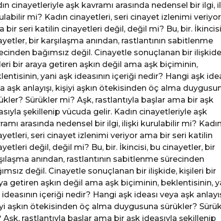
ın cinayetleriyle aşk kavramı arasında nedensel bir ilgi, il
ulabilir mi? Kadın cinayetleri, seri cinayet izlenimi veriyor
bir seri katilin cinayetleri değil, değil mi? Bu, bir. İkincis
ayetler, bir karşılaşma anından, rastlantının sabitlenme
ecinden bağımsız değil. Cinayetle sonuçlanan bir ilişkide
ileri bir araya getiren aşkın değil ama aşk biçiminin,
lentisinin, yani aşk ideasının içeriği nedir? Hangi aşk ide
a aşk anlayışı, kişiyi aşkın ötekisinden öç alma duygusu
ükler? Sürükler mi? Aşk, rastlantıyla başlar ama bir aşk
asıyla şekillenip vücuda gelir. Kadın cinayetleriyle aşk
ramı arasında nedensel bir ilgi, ilişki kurulabilir mi? Kadı
ayetleri, seri cinayet izlenimi veriyor ama bir seri katilin
yetleri değil, değil mi? Bu, bir. İkincisi, bu cinayetler, bir
şılaşma anından, rastlantının sabitlenme sürecinden
ımsız değil. Cinayetle sonuçlanan bir ilişkide, kişileri bir
ya getiren aşkın değil ama aşk biçiminin, beklentisinin, y
 ideasının içeriği nedir? Hangi aşk ideası veya aşk anlayış
iyi aşkın ötekisinden öç alma duygusuna sürükler? Sürük
 Aşk, rastlantıyla başlar ama bir aşk ideasıyla şekillenip