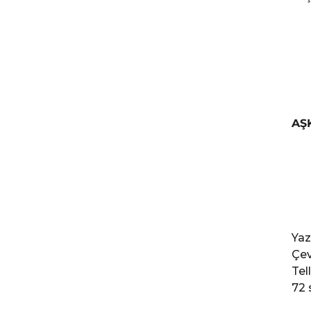
AŞ
Yaz
Çev
Tel
72 