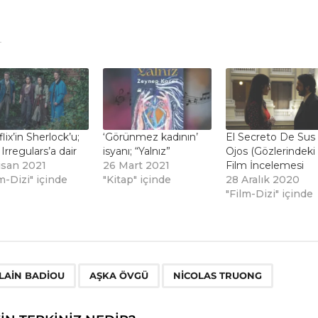
lix’in Sherlock’u;
‘Görünmez kadının’
El Secreto De Sus
Irregulars’a dair
isyanı; “Yalnız”
Ojos (Gözlerindeki 
isan 2021
26 Mart 2021
Film İncelemesi
m-Dizi" içinde
"Kitap" içinde
28 Aralık 2020
"Film-Dizi" içinde
,
,
LAIN BADIOU
AŞKA ÖVGÜ
NICOLAS TRUONG