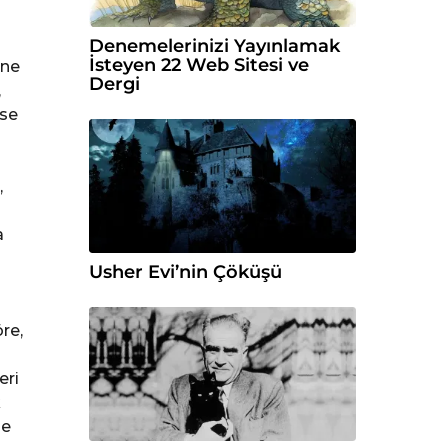
Denemelerinizi Yayınlamak
İsteyen 22 Web Sitesi ve
zne
Dergi
,
ise
,
a
Usher Evi’nin Çöküşü
ı
a
re,
eri
k
me