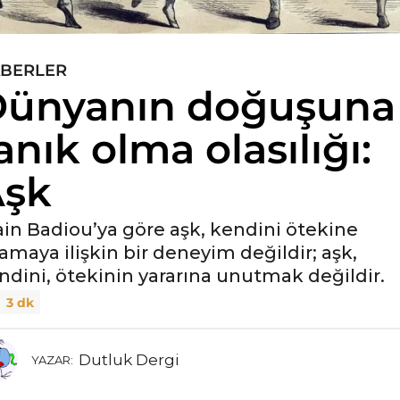
BERLER
ünyanın doğuşuna
anık olma olasılığı:
Aşk
ain Badiou’ya göre aşk, kendini ötekine
amaya ilişkin bir deneyim değildir; aşk,
ndini, ötekinin yararına unutmak değildir.
3 dk
Dutluk Dergi
YAZAR: