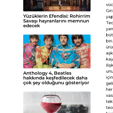
vüc
Gir
Yüzüklerin Efendisi: Rohirrim
yap
Savaşı hayranlarını memnun
Teo
edecek
yan
büt
bir
ürü
aşk
kay
ili
unu
Anthology 4, Beatles
içi
hakkında keşfedilecek daha
çok şey olduğunu gösteriyor
gel
her
vas
tek
teo