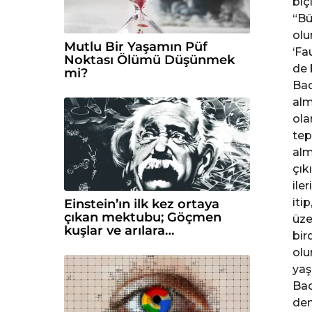
biçi
“Bü
olu
Mutlu Bir Yaşamın Püf
‘Fa
Noktası Ölümü Düşünmek
de 
mi?
Bad
alm
ola
tep
alm
çık
ile
iti
Einstein’ın ilk kez ortaya
çıkan mektubu; Göçmen
üze
kuşlar ve arılara…
bir
olu
yaş
Bad
den