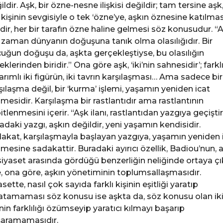
ildir. Aşk, bir özne-nesne ilişkisi değildir; tam tersine aşk
 kişinin sevgisiyle o tek ‘özne’ye, aşkın öznesine katılmas
idir, her bir tarafın özne haline gelmesi söz konusudur. “
 zaman dünyanın doğuşuna tanık olma olasılığıdır. Bir
uğun doğuşu da, aşkta gerçekleştiyse, bu olasılığın
eklerinden biridir.” Ona göre aşk, ‘iki’nin sahnesidir’; farkl
arımlı iki figürün, iki tavrın karşılaşması… Ama sadece bir
şılaşma değil, bir ‘kurma’ işlemi, yaşamın yeniden icat
lmesidir. Karşılaşma bir rastlantıdır ama rastlantının
itlenmesini içerir. “Aşk ilanı, rastlantıdan yazgıya geçiştir
adaki yazgı, aşkın değildir, yeni yaşamın kendisidir.
akat, karşılaşmayla başlayan yazgıya, yaşamın yeniden 
lmesine sadakattir. Buradaki ayırıcı özellik, Badiou’nun, 
 siyaset arasında gördüğü benzerliğin neliğinde ortaya çı
e, ona göre, aşkın yönetiminin toplumsallaşmasıdır.
asette, nasıl çok sayıda farklı kişinin eşitliği yaratıp
atamaması söz konusu ise aşkta da, söz konusu olan ik
inin farklılığı özümseyip yaratıcı kılmayı başarıp
aramamasıdır.