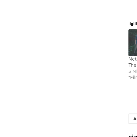
İlgili
Netf
The 
3 N
"Fil
A