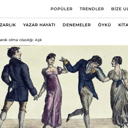
POPÜLER
TRENDLER
BIZE U
AZARLIK
YAZAR HAYATI
DENEMELER
ÖYKÜ
KIT
ık olma olasılığı: Aşk