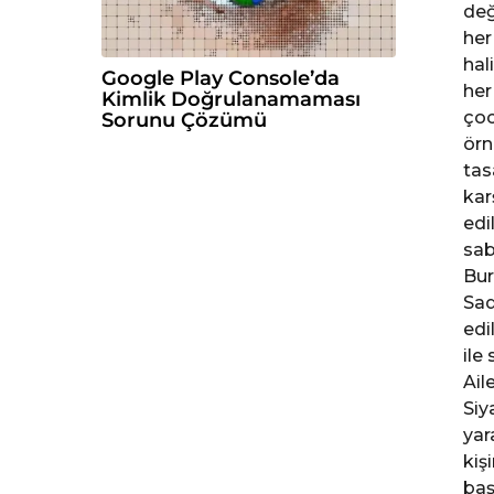
değ
her
hal
Google Play Console’da
her
Kimlik Doğrulanamaması
çoc
Sorunu Çözümü
örn
tas
kar
edi
sab
Bur
Sad
edi
ile
Ail
Siy
yar
kiş
baş