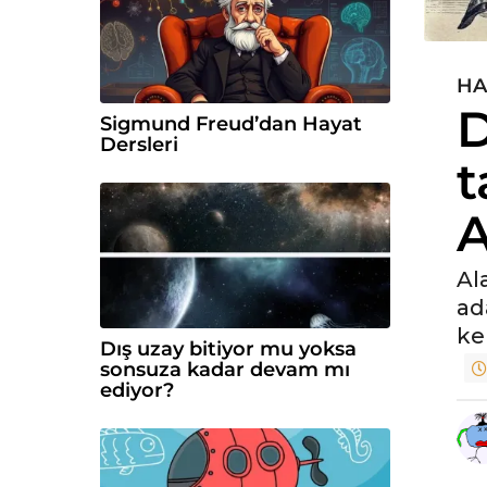
HA
5
D
y
Sigmund Freud’dan Hayat
ı
Dersleri
t
l
ö
n
c
e
Al
5
ad
y
ke
Dış uzay bitiyor mu yoksa
ı
sonsuza kadar devam mı
l
ediyor?
ö
n
c
e