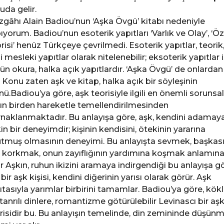
uda gelir.
izgâhı Alain Badiou’nun ‘Aşka Övgü’ kitabı nedeniyle
ıyorum. Badiou’nun esoterik yapıtları ‘Varlık ve Olay’, ‘Ö
risi’ henüz Türkçeye çevrilmedi. Esoterik yapıtlar, teorik
i mesleki yapıtlar olarak nitelenebilir; eksoterik yapıtlar 
ün okura, halka açık yapıtlardır. ‘Aşka Övgü’ de onlardan
i. Konu zaten aşk ve kitap, halka açık bir söyleşinin
nü.Badiou’ya göre, aşk teorisiyle ilgili en önemli sorunsal
ın birden hareketle temellendirilmesinden
naklanmaktadır. Bu anlayışa göre, aşk, kendini adamay
şkin bir deneyimdir; kişinin kendisini, ötekinin yararına
tmuş olmasının deneyimi. Bu anlayışta sevmek, başkas
n korkmak, onun zayıflığının yardımına koşmak anlamın
ir Aşkın, ruhun ikizini aramaya indirgendiği bu anlayışa gö
 bir aşk kişisi, kendini diğerinin yarısı olarak görür. Aşk
ıtasıyla yarımlar birbirini tamamlar. Badiou’ya göre, kökl
tanrılı dinlere, romantizme götürülebilir Levinascı bir aş
risidir bu. Bu anlayışın temelinde, din zemininde düşün