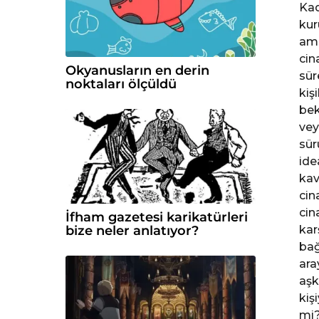
Kad
kur
ama 
cin
Okyanusların en derin
sür
noktaları ölçüldü
kiş
bek
vey
sür
ide
kav
cin
cina
İfham gazetesi karikatürleri
kar
bize neler anlatıyor?
bağ
ara
aşk
kiş
mi?