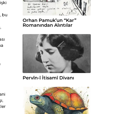
işki
i, bu
Orhan Pamuk’un “Kar”
Romanından Alıntılar
,
ası
na
n
Pervîn-î İtisamî Divanı
ani
ı,
ler