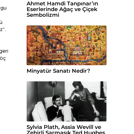
Ahmet Hamdi Tanpınar’ın
ygu
Eserlerinde Ağaç ve Çiçek
Sembolizmi
zü
z”.
geri
 öç
Minyatür Sanatı Nedir?
Sylvia Plath, Assia Wevill ve
Zehirli Sarmaşık Ted Hughes