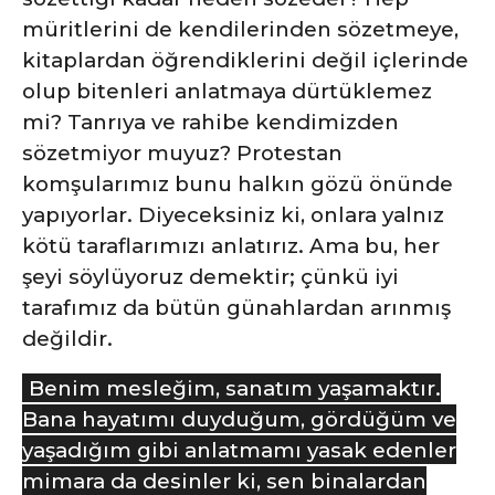
müritlerini de kendilerinden sözetmeye,
kitaplardan öğrendiklerini değil içlerinde
olup bitenleri anlatmaya dürtüklemez
mi? Tanrıya ve rahibe kendimizden
sözetmiyor muyuz? Protestan
komşularımız bunu halkın gözü önünde
yapıyorlar. Diyeceksiniz ki, onlara yalnız
kötü taraflarımızı anlatırız. Ama bu, her
şeyi söylüyoruz demektir; çünkü iyi
tarafımız da bütün günahlardan arınmış
değildir.
Benim mesleğim, sanatım yaşamaktır.
Bana hayatımı duyduğum, gördüğüm ve
yaşadığım gibi anlatmamı yasak edenler
mimara da desinler ki, sen binalardan