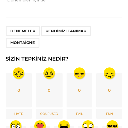
"Denemeler" içinde
,
,
DENEMELER
KENDIMIZI TANIMAK
MONTAIGNE
SIZIN TEPKINIZ NEDIR?
0
0
0
0
HATE
CONFUSED
FAIL
FUN