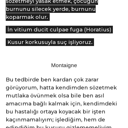
sözetmeyi yasak etmek, çocuğun
burnunu silecek yerde, burnunu
koparmak olur.
İn vitium ducit culpae fuga (Horatius)
Kusur korkusuyla suç işliyoruz.
Montaigne
Bu tedbirde ben kardan çok zarar
görüyorum, hatta kendimden sözetmek
mutlaka övünmek olsa bile ben asıl
amacıma bağlı kalmak için, kendimdeki
bu hastalığı ortaya koyacak bir işten
kaçınmamalıyım; işlediğim, hem de
edindiğim bu kusuru gizlememeliyim.