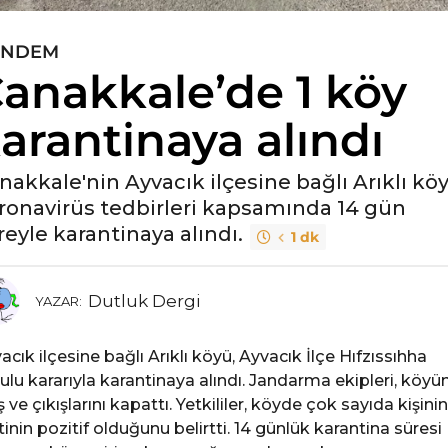
ÜNDEM
anakkale’de 1 köy
arantinaya alındı
nakkale'nin Ayvacık ilçesine bağlı Arıklı kö
ronavirüs tedbirleri kapsamında 14 gün
reyle karantinaya alındı.
1 dk
Dutluk Dergi
YAZAR:
acık ilçesine bağlı Arıklı köyü, Ayvacık İlçe Hıfzıssıhha
ulu kararıyla karantinaya alındı. Jandarma ekipleri, köyü
iş ve çıkışlarını kapattı. Yetkililer, köyde çok sayıda kişinin
tinin pozitif olduğunu belirtti. 14 günlük karantina süresi