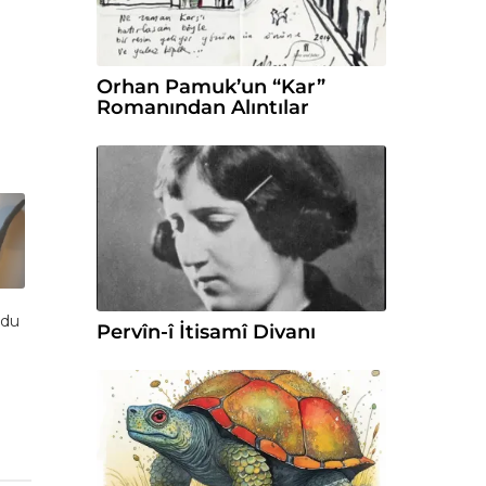
Orhan Pamuk’un “Kar”
Romanından Alıntılar
ndu
Pervîn-î İtisamî Divanı