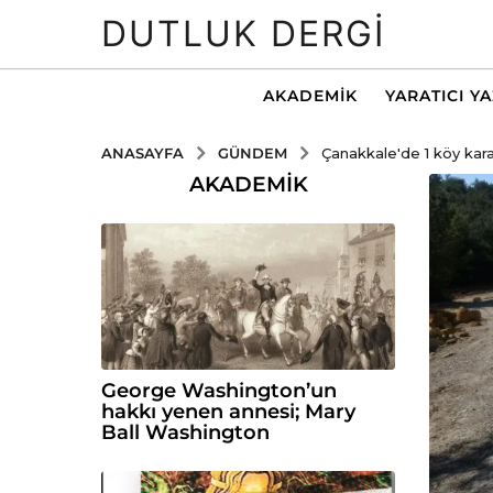
DUTLUK DERGI
AKADEMIK
YARATICI Y
GÜNDEM
ANASAYFA
Çanakkale'de 1 köy kara
AKADEMIK
George Washington’un
hakkı yenen annesi; Mary
Ball Washington