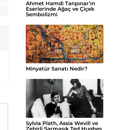
Ahmet Hamdi Tanpınar’ın
Eserlerinde Ağaç ve Çiçek
Sembolizmi
Minyatür Sanatı Nedir?
Sylvia Plath, Assia Wevill ve
Zehirli Sarmaşık Ted Hughes