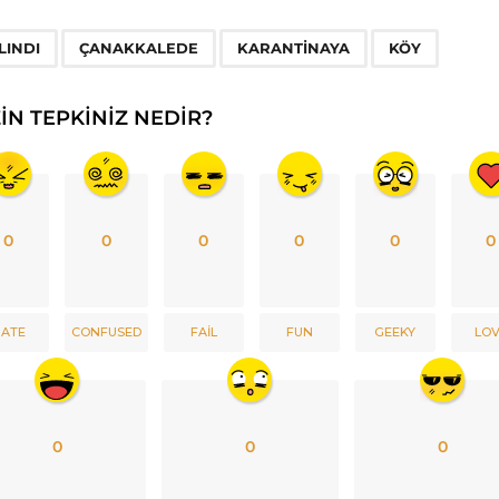
,
,
,
LINDI
ÇANAKKALEDE
KARANTINAYA
KÖY
ZIN TEPKINIZ NEDIR?
0
0
0
0
0
0
ATE
CONFUSED
FAIL
FUN
GEEKY
LO
0
0
0