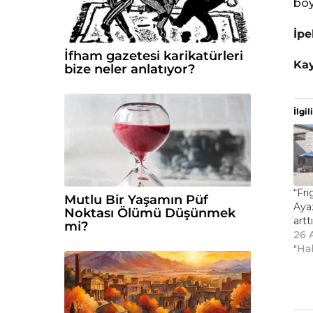
boy
İpe
İfham gazetesi karikatürleri
Ka
bize neler anlatıyor?
İlgili
“Fri
Mutlu Bir Yaşamın Püf
Ayaz
Noktası Ölümü Düşünmek
arttı
mi?
26 
"Ha