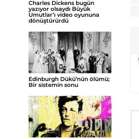
Charles Dickens bugün
yazıyor olsaydı Büyük
Umutlar’ı video oyununa
dönüştürürdü
Edinburgh Dükü’nün ölümü;
Bir sistemin sonu