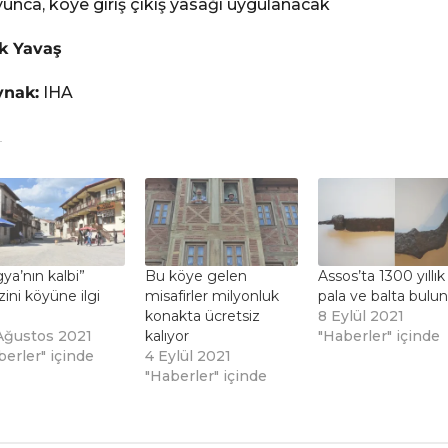
unca, köye giriş çıkış yasağı uygulanacak
k Yavaş
ynak:
IHA
gya’nın kalbi”
Bu köye gelen
Assos’ta 1300 yıllık
ini köyüne ilgi
misafirler milyonluk
pala ve balta bulu
konakta ücretsiz
8 Eylül 2021
Ağustos 2021
kalıyor
"Haberler" içinde
berler" içinde
4 Eylül 2021
"Haberler" içinde