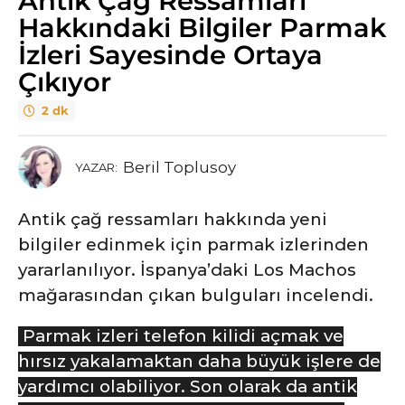
Antik Çağ Ressamları
ı
Hakkındaki Bilgiler Parmak
l
İzleri Sayesinde Ortaya
ö
Çıkıyor
n
c
2 dk
e
6
Beril Toplusoy
y
YAZAR:
ı
l
Antik çağ ressamları hakkında yeni
ö
bilgiler edinmek için parmak izlerinden
n
yararlanılıyor. İspanya’daki Los Machos
c
mağarasından çıkan bulguları incelendi.
e
Parmak izleri telefon kilidi açmak ve
hırsız yakalamaktan daha büyük işlere de
yardımcı olabiliyor. Son olarak da antik