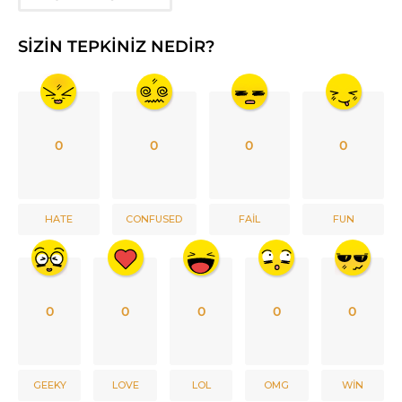
SIZIN TEPKINIZ NEDIR?
0
0
0
0
HATE
CONFUSED
FAIL
FUN
0
0
0
0
0
GEEKY
LOVE
LOL
OMG
WIN