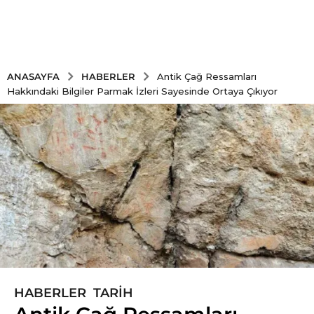
HABERLER
ANASAYFA
Antik Çağ Ressamları
Hakkındaki Bilgiler Parmak İzleri Sayesinde Ortaya Çıkıyor
HABERLER
,
TARIH
6
y