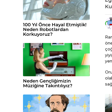
n
Ku
c
e
100 Yıl Önce Hayal Etmiştik!
Neden Robotlardan
Korkuyoruz?
Ram
öne
çoğ
yiy
yem
Oru
ola
Neden Gençliğimizin
sağ
Müziğine Takıntılıyız?