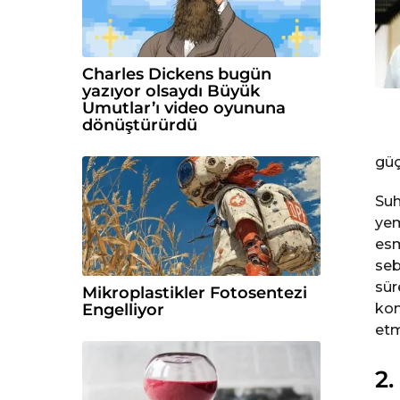
Charles Dickens bugün
yazıyor olsaydı Büyük
Umutlar’ı video oyununa
dönüştürürdü
güç
Suh
yem
esm
seb
sür
Mikroplastikler Fotosentezi
Engelliyor
kon
etm
2.