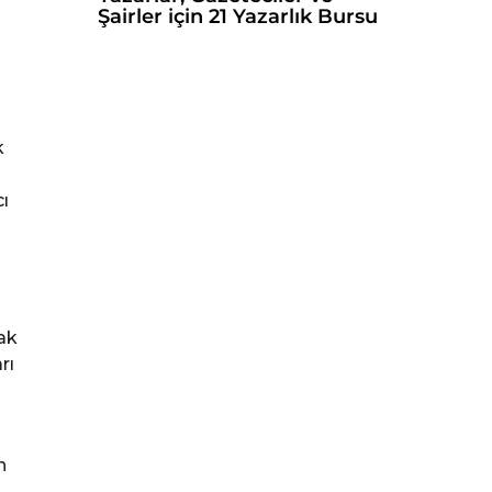
Şairler için 21 Yazarlık Bursu
k
ı
ı
ak
rı
n