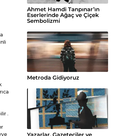
Ahmet Hamdi Tanpınar’ın
Eserlerinde Ağaç ve Çiçek
Sembolizmi
za
nli
Metroda Gidiyoruz
k
rıca
ir .
er
Yazarlar, Gazeteciler ve
yve