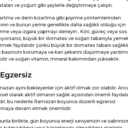
ataları ve yoğurt gibi şeylerle değiştirmeye çalışın.
artma ve derin kızartma gibi pişirme yöntemlerinden
ının ve bunun yerine genellikle daha sağlıklı olduğu için
irme veya ızgara yapmayı deneyin . Köri, güveç veya sos
ıyorsanız, büyük bir domates ve soğan tabanıyla yeme
irmek faydalıdır çünkü büyük bir domates tabanı sağlıkl
 basıncını korumaya ve kan şekerini düşürmeye yardımc
bilir ve soğan vitamin, mineral bakımından yüksektir.
 Egzersiz
azan ayını bekleyenler için aktif olmak zor olabilir. Anc
iksel olarak aktif olmanın sağlık açısından önemli faydala
dır, bu nedenle Ramazan boyunca düzenli egzersiz
maya devam etmek önemlidir.
unla birlikte, gün boyunca enerji seviyenizin ve sabrınızı
ç tutmadığınız veya karantinada olmadığınız günlerle