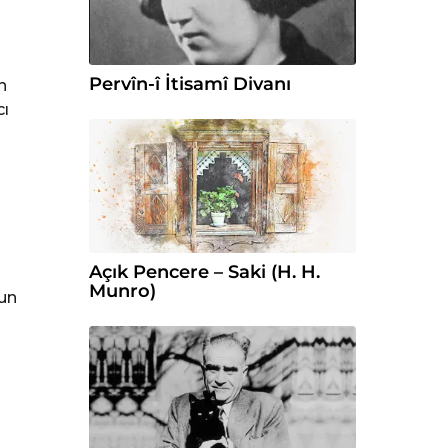
Pervîn-î İtisamî Divanı
n
cı
Açık Pencere – Saki (H. H.
Munro)
zun