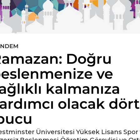
ÜNDEM
amazan: Doğru
eslenmenize ve
ağlıklı kalmanıza
ardımcı olacak dört
pucu
stminster Üniversitesi Yüksek Lisans Spor
zersiz Beslenmesi Öğretim Görevlisi ve Ort