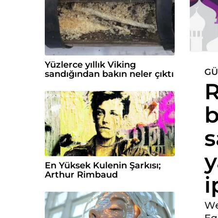
Yüzlerce yıllık Viking
G
5
sandığından bakın neler çıktı
R
y
ı
b
l
ö
s
n
c
y
e
En Yüksek Kulenin Şarkısı;
5
Arthur Rimbaud
i
y
ı
l
We
ö
Eg