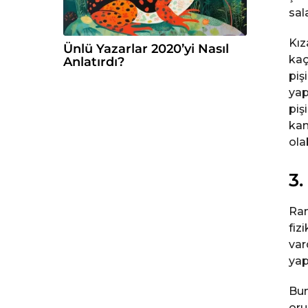
sal
Kız
Ünlü Yazarlar 2020’yi Nasıl
kaç
Anlatırdı?
piş
yap
piş
kan
ola
3.
Ram
fiz
var
yap
Bun
oru