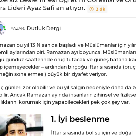
rs Lideri Ayaz Safi anlatıyor.
3 dk
Dutluk Dergi
YAZAR:
azan bu yıl 13 Nisan’da başladı ve Müslümanlar için yılı
mli aylarından biri. Ramazan ayı boyunca, Müslümanlar
u gündüz saatlerinde oruç tutacak ve güneş batana ka
ip içemeyecekler – ardından birçoğu iftar sırasında (oruç
eğin sona ermesi) büyük bir ziyafet veriyor.
ç günleri zor olabilir ve bu yıl salgın nedeniyle daha da z
bilir. Ancak Ramazan ayında insanların zihinsel ve fizikse
lıklarını korumak için yapabilecekleri pek çok şey var.
1. İyi beslenme
İftar sırasında bol su için ve doğal