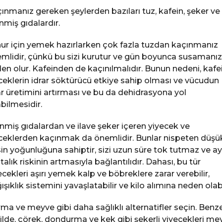
ınmanız gereken şeylerden bazıları tuz, kafein, şeker ve
enmiş gıdalardır.
ur için yemek hazırlarken çok fazla tuzdan kaçınmanız
mlidir, çünkü bu sizi kurutur ve gün boyunca susamanı
en olur. Kafeinden de kaçınılmalıdır. Bunun nedeni, kafei
ceklerin idrar söktürücü etkiye sahip olması ve vücudun
ar üretimini artırması ve bu da dehidrasyona yol
bilmesidir.
enmiş gıdalardan ve ilave şeker içeren yiyecek ve
ceklerden kaçınmak da önemlidir. Bunlar nispeten düşü
in yoğunluğuna sahiptir, sizi uzun süre tok tutmaz ve ay
talık riskinin artmasıyla bağlantılıdır. Dahası, bu tür
ecekleri aşırı yemek kalp ve böbreklere zarar verebilir,
ışıklık sistemini yavaşlatabilir ve kilo alımına neden olabil
ma ve meyve gibi daha sağlıklı alternatifler seçin. Benz
ilde, çörek, dondurma ve kek gibi şekerli yiyecekleri me