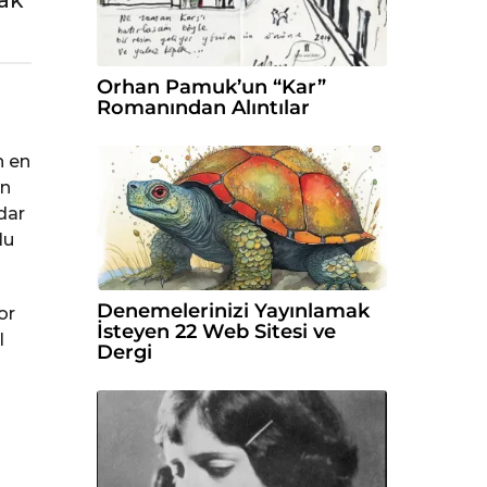
Orhan Pamuk’un “Kar”
Romanından Alıntılar
n en
ın
dar
lu
Denemelerinizi Yayınlamak
or
İsteyen 22 Web Sitesi ve
l
Dergi