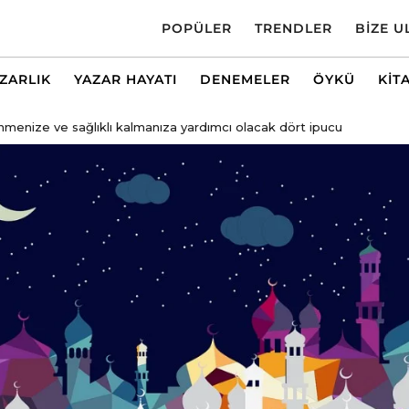
POPÜLER
TRENDLER
BIZE U
AZARLIK
YAZAR HAYATI
DENEMELER
ÖYKÜ
KIT
enize ve sağlıklı kalmanıza yardımcı olacak dört ipucu