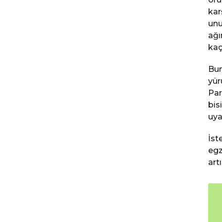
kar
unu
ağı
kaç
Bun
yür
Par
bis
uya
İst
egz
artı