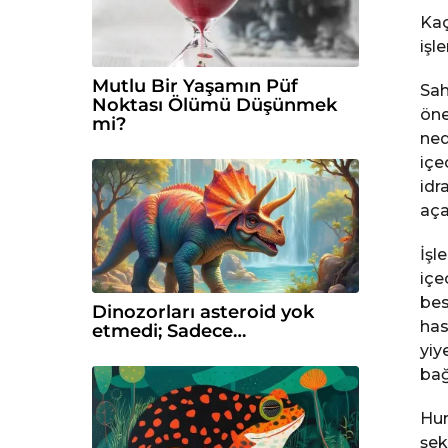
Kaç
işl
Mutlu Bir Yaşamın Püf
Sah
Noktası Ölümü Düşünmek
öne
mi?
ned
içe
idr
aça
İşl
içe
bes
Dinozorları asteroid yok
has
etmedi; Sadece…
yiy
bağ
Hur
şek