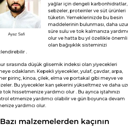
yağlar için dengeli karbonhidratlar,
sebzeler, proteinler ve süt ürünleri
tüketin. Yemeklerinizde bu besin
maddelerinin bulunması, daha uzu
süre sulu ve tok kalmanıza yardım
Ayaz Safi
olur ve hatta bu yıl özellikle önemli
olan bağışıklık sisteminizi
lendirebilir .
ur sırasında düşük glisemik indeksi olan yiyecekleri
eye odaklanın. Kepekli yiyecekler, yulaf, çavdar, arpa,
er pirinç, kinoa, çilek, elma ve portakal gibi meyve ve
zeler. Bu yiyecekler kan şekerini yükseltmez ve daha u
e tok hissetmenize yardımcı olur . Bu ayrıca iştahınızı
trol etmenize yardımcı olabilir ve gün boyunca devam
enize yardımcı olur.
 Bazı malzemelerden kaçının