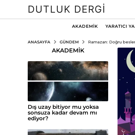
DUTLUK DERGI
AKADEMIK
YARATICI Y
GÜNDEM
ANASAYFA
Ramazan: Doğru beslenm
AKADEMIK
Dış uzay bitiyor mu yoksa
sonsuza kadar devam mı
ediyor?