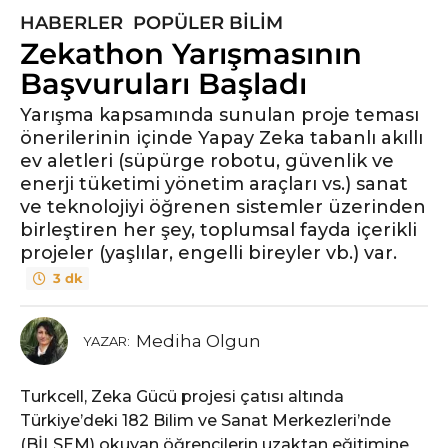
HABERLER
,
POPÜLER BILIM
6
Zekathon Yarışmasının
y
ı
Başvuruları Başladı
l
Yarışma kapsamında sunulan proje teması
ö
önerilerinin içinde Yapay Zeka tabanlı akıllı
n
ev aletleri (süpürge robotu, güvenlik ve
c
enerji tüketimi yönetim araçları vs.) sanat
e
ve teknolojiyi öğrenen sistemler üzerinden
6
birleştiren her şey, toplumsal fayda içerikli
y
projeler (yaşlılar, engelli bireyler vb.) var.
ı
3 dk
l
ö
n
Mediha Olgun
YAZAR:
c
e
Turkcell, Zeka Gücü projesi çatısı altında
Türkiye’deki 182 Bilim ve Sanat Merkezleri’nde
(BİLSEM) okuyan öğrencilerin uzaktan eğitimine