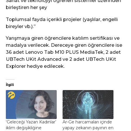
Sanat ve teknolojiyi öğrenen sistemler üzerinden
birleştiren her şey
Toplumsal fayda içerikli projeler (yaşlılar, engelli
bireyler vb.).”
Yarışmaya giren öğrencilere katılım sertifikası ve
madalya verilecek. Dereceye giren öğrencilere ise
36 adet Lenovo Tab M10 PLUS MediaTek, 2 adet
UBTech UKit Advanced ve 2 adet UBTech UKit
Explorer hediye edilecek.
İlgili
‘Geleceği Yazan Kadınlar’
Ar-Ge harcamaları içinde
iklim değişikliğine
yapay zekanın payının en