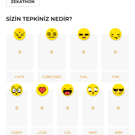
ZEKATHON
SIZIN TEPKINIZ NEDIR?
0
0
0
0
HATE
CONFUSED
FAIL
FUN
0
0
0
0
0
GEEKY
LOVE
LOL
OMG
WIN