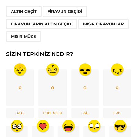
,
,
,
,
ALTIN GEÇIT
FIRAVUN GEÇIDI
FIRAVUNLARIN ALTIN GEÇIDI
MISIR FIRAVUNLAR
MISIR MÜZE
SIZIN TEPKINIZ NEDIR?
0
0
0
0
HATE
CONFUSED
FAIL
FUN