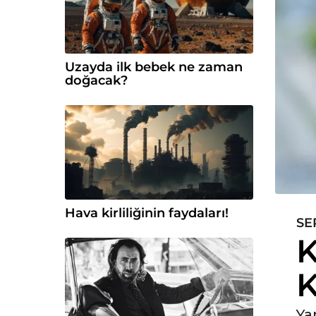
Uzayda ilk bebek ne zaman
doğacak?
Hava kirliliğinin faydaları!
SE
6
K
y
ı
K
l
ö
n
Ya