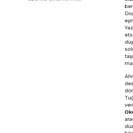
ber
Doğ
eşi
Yaz
ets
düş
sol
taş
mac
Ahm
des
dön
Tuğ
ver
Ok
ara
düz