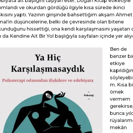
biyata alt başlığını taşıyan eser, Doğan Kitap etiketiyle
ımlandı ve okurdan gördüğü ilgiyle kısa sürede ikinci
kısını yaptı. Yazının girişinde bahsettiğim akşam Ahmet
al’in düşüncelerine, belki de çevresinde olan bitene
unduğunu hissettiği, ona kendi karşılaşmasını yaşatan 
ı da Kendine Ait Bir Yol başlığıyla sayfaları içinde yer alıy
Ben de
benzer bi
etkiye
kapıldığı
söyleyebil
m. Kısa bi
örnek
vermem
gerekirse
bunca yıld
rüyaları
mekân