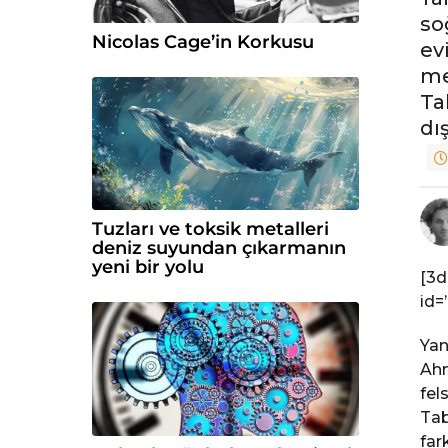
c
so
e
Nicolas Cage’in Korkusu
ev
6
me
y
Ta
ı
dı
l
ö
n
c
Tuzları ve toksik metalleri
e
deniz suyundan çıkarmanın
yeni bir yolu
[3d
id=
Yan
Ahm
fel
Tab
far