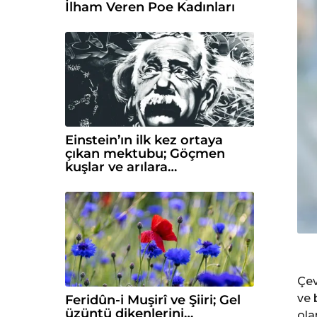
İlham Veren Poe Kadınları
Einstein’ın ilk kez ortaya
çıkan mektubu; Göçmen
kuşlar ve arılara…
Çev
ve 
Feridûn-i Muşirî ve Şiiri; Gel
üzüntü dikenlerini…
ola