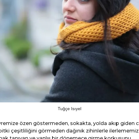
Tuğçe Isıyel
remize özen göstermeden, sokakta, yolda akıp giden c
bitki çeşitliliğini görmeden dağınık zihinlerle ilerlememi
nak tanıyan ve yanlış bir dönemece girme korkusunu