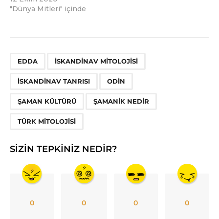
"Dünya Mitleri" içinde
,
,
,
,
,
,
EDDA
ISKANDINAV MITOLOJISI
ISKANDINAV TANRISI
ODIN
ŞAMAN KÜLTÜRÜ
ŞAMANIK NEDIR
TÜRK MITOLOJISI
SIZIN TEPKINIZ NEDIR?
0
0
0
0