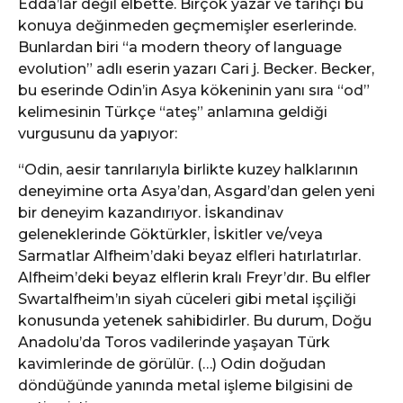
Edda’lar değil elbette. Birçok yazar ve tarihçi bu
konuya değinmeden geçmemişler eserlerinde.
Bunlardan biri “a modern theory of language
evolution” adlı eserin yazarı Cari j. Becker. Becker,
bu eserinde Odin’in Asya kökeninin yanı sıra “od”
kelimesinin Türkçe “ateş” anlamına geldiği
vurgusunu da yapıyor:
“Odin, aesir tanrılarıyla birlikte kuzey halklarının
deneyimine orta Asya’dan, Asgard’dan gelen yeni
bir deneyim kazandırıyor. İskandinav
geleneklerinde Göktürkler, İskitler ve/veya
Sarmatlar Alfheim’daki beyaz elfleri hatırlatırlar.
Alfheim’deki beyaz elflerin kralı Freyr’dır. Bu elfler
Swartalfheim’ın siyah cüceleri gibi metal işçiliği
konusunda yetenek sahibidirler. Bu durum, Doğu
Anadolu’da Toros vadilerinde yaşayan Türk
kavimlerinde de görülür. (…) Odin doğudan
döndüğünde yanında metal işleme bilgisini de