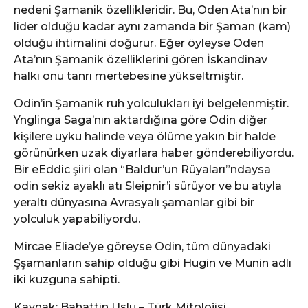
nedeni Şamanik özellikleridir. Bu, Oden Ata’nın bir
lider olduğu kadar aynı zamanda bir Şaman (kam)
olduğu ihtimalini doğurur. Eğer öyleyse Oden
Ata’nın Şamanik özelliklerini gören İskandinav
halkı onu tanrı mertebesine yükseltmiştir.
Odin’in Şamanik ruh yolculukları iyi belgelenmiştir.
Ynglinga Saga’nın aktardığına göre Odin diğer
kişilere uyku halinde veya ölüme yakın bir halde
görünürken uzak diyarlara haber gönderebiliyordu.
Bir eEddic şiiri olan “Baldur’un Rüyaları”ndaysa
odin sekiz ayaklı atı Sleipnir’i sürüyor ve bu atıyla
yeraltı dünyasına Avrasyalı şamanlar gibi bir
yolculuk yapabiliyordu.
Mircae Eliade’ye göreyse Odin, tüm dünyadaki
Şşamanların sahip olduğu gibi Hugin ve Munin adlı
iki kuzguna sahipti.
Kaynak: Bahattin Uslu – Türk Mitolojisi