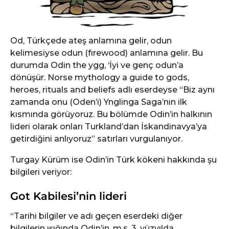
Od, Türkçede ateş anlamına gelir, odun
kelimesiyse odun (fırewood) anlamına gelir. Bu
durumda Odin the ygg, ‘İyi ve genç odun’a
dönüşür. Norse mythology a guide to gods,
heroes, rituals and beliefs adlı eserdeyse “Biz aynı
zamanda onu (Oden’i) Ynglinga Saga’nın ilk
kısmında görüyoruz. Bu bölümde Odin’in halkının
lideri olarak onları Turkland’dan İskandinavya’ya
getirdiğini anlıyoruz” satırları vurgulanıyor.
Turgay Kürüm ise Odin’in Türk kökeni hakkında şu
bilgileri veriyor:
Got Kabilesi’nin lideri
“Tarihi bilgiler ve adı geçen eserdeki diğer
bilgilerin ışığında Odin’in, m.s. 3. yüzyılda