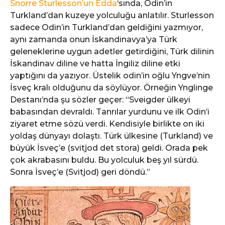
Snorre Sturlesson’un Edda
‘sında, Odin’in
Turkland’dan kuzeye yolculuğu anlatılır. Sturlesson
sadece Odin’in Turkland’dan geldiğini yazmıyor,
aynı zamanda onun İskandinavya’ya Türk
geleneklerine uygun adetler getirdiğini, Türk dilinin
İskandinav diline ve hatta İngiliz diline etki
yaptığını da yazıyor. Üstelik odin’in oğlu Yngve’nin
İsveç kralı olduğunu da söylüyor. Örneğin Ynglinge
Destanı’nda şu sözler geçer: “Sveigder ülkeyi
babasından devraldı. Tanrılar yurdunu ve ilk Odin’i
ziyaret etme sözü verdi. Kendisiyle birlikte on iki
yoldaş dünyayı dolaştı. Türk ülkesine (Turkland) ve
büyük İsveç’e (svitjod det stora) geldi. Orada pek
çok akrabasını buldu. Bu yolculuk beş yıl sürdü.
Sonra İsveç’e (Svitjod) geri döndü.”