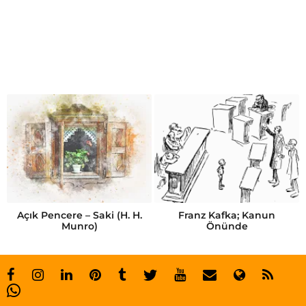
k
e
n
d
i
n
e
a
i
l
Açık Pencere – Saki (H. H.
Franz Kafka; Kanun
Munro)
Önünde
b
i
r
k