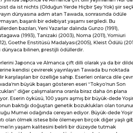
bist da ist nichts (Olduğun Yerde Hiçbir Şey Yok) şiir seçk
 yayın dünyasına adım atan Tawada, sonrasında ödüle
mayan, başarılı bir edebiyat yaşamı sergiledi. Bu
llerden bazıları, Yeni Yazarlar dalında Gunzo (1991),
tagawa (1993), Tanizaki (2003), Noma (2011), Yomiuri
12), Goethe Enstitüsü Madalyası(2005), Kleist Ödülü (20
i dünyaca bilinen, prestijli ödüllerdir.
rlerini Japonca ve Almanca çift dilli olarak ya da bir dild
erine kendisi çevirerek yayınlayan Tawada bu noktada
ir karşılaşılan bir özelliğe sahip. Eserleri onlarca dile çevr
ada’nın büyük başarı gösteren eseri “Tokyo’nun Son
ukları” diğer çalışmalarına oranla biraz daha ön plana
ıyor. Eserin öyküsü, 100 yaşını aşmış bir büyük-dede Yoşi
onun baktığı doğuştan genetik bozuklukları olan torun
uğu Mumei odağında cereyan ediyor. Büyük-dede Yoşir
ıtı olan ölmek istese bile ölemeyen birçok diğer yaşlı gib
ei’in yaşam kalitesini belirli bir düzeyde tutmak