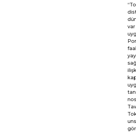
“To
dis
dün
var
uyg
Por
faa
yay
sağ
ili
kap
uyg
tan
nos
Taw
Tok
uns
görü