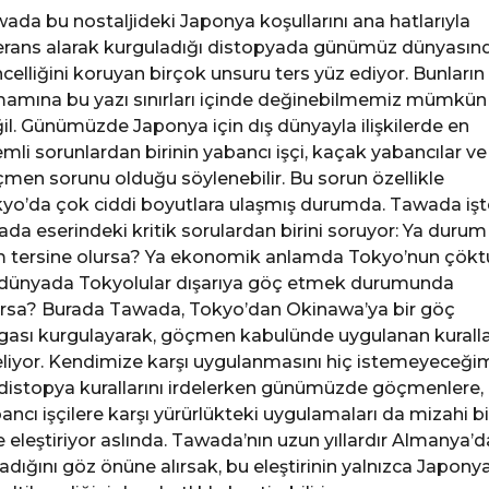
ada bu nostaljideki Japonya koşullarını ana hatlarıyla
erans alarak kurguladığı distopyada günümüz dünyasın
celliğini koruyan birçok unsuru ters yüz ediyor. Bunların
amına bu yazı sınırları içinde değinebilmemiz mümkün
il. Günümüzde Japonya için dış dünyayla ilişkilerde en
mli sorunlardan birinin yabancı işçi, kaçak yabancılar ve
men sorunu olduğu söylenebilir. Bu sorun özellikle
yo’da çok ciddi boyutlara ulaşmış durumda. Tawada işt
ada eserindeki kritik sorulardan birini soruyor: Ya durum
 tersine olursa? Ya ekonomik anlamda Tokyo’nun çök
 dünyada Tokyolular dışarıya göç etmek durumunda
ırsa? Burada Tawada, Tokyo’dan Okinawa’ya bir göç
gası kurgulayarak, göçmen kabulünde uygulanan kuralla
eliyor. Kendimize karşı uygulanmasını hiç istemeyeceği
distopya kurallarını irdelerken günümüzde göçmenlere,
ancı işçilere karşı yürürlükteki uygulamaları da mizahi bi
le eleştiriyor aslında. Tawada’nın uzun yıllardır Almanya’d
adığını göz önüne alırsak, bu eleştirinin yalnızca Japony