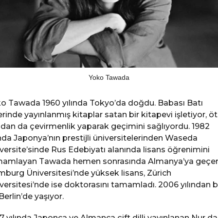
Yoko Tawada
o Tawada 1960 yılında Tokyo’da doğdu. Babası Batı
lerinde yayınlanmış kitaplar satan bir kitapevi işletiyor, ö
dan da çevirmenlik yaparak geçimini sağlıyordu. 1982
ında Japonya’nın prestijli üniversitelerinden Waseda
versite’sinde Rus Edebiyatı alanında lisans öğrenimini
amlayan Tawada hemen sonrasında Almanya’ya geçe
burg Üniversitesi’nde yüksek lisans, Zürich
versitesi’nde ise doktorasını tamamladı. 2006 yılından b
Berlin’de yaşıyor.
7 yılında Japonca ve Almanca çift dilli yayınlanan Nur d