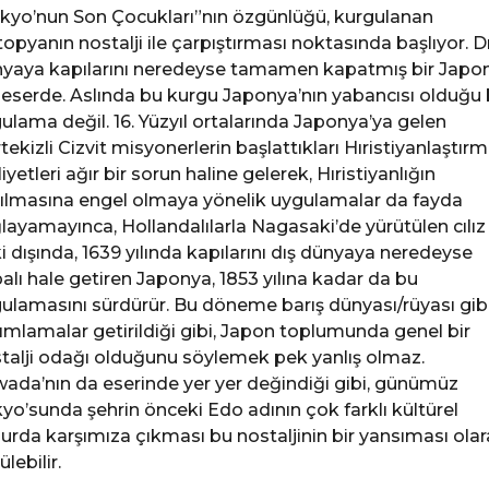
kyo’nun Son Çocukları”nın özgünlüğü, kurgulanan
topyanın nostalji ile çarpıştırması noktasında başlıyor. D
yaya kapılarını neredeyse tamamen kapatmış bir Japo
 eserde. Aslında bu kurgu Japonya’nın yabancısı olduğu 
ulama değil. 16. Yüzyıl ortalarında Japonya’ya gelen
tekizli Cizvit misyonerlerin başlattıkları Hıristiyanlaştır
liyetleri ağır bir sorun haline gelerek, Hıristiyanlığın
ılmasına engel olmaya yönelik uygulamalar da fayda
layamayınca, Hollandalılarla Nagasaki’de yürütülen cılız
şki dışında, 1639 yılında kapılarını dış dünyaya neredeyse
alı hale getiren Japonya, 1853 yılına kadar da bu
ulamasını sürdürür. Bu döneme barış dünyası/rüyası gib
ımlamalar getirildiği gibi, Japon toplumunda genel bir
talji odağı olduğunu söylemek pek yanlış olmaz.
ada’nın da eserinde yer yer değindiği gibi, günümüz
yo’sunda şehrin önceki Edo adının çok farklı kültürel
urda karşımıza çıkması bu nostaljinin bir yansıması ola
lebilir.