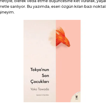
retiyle, ölerek veda etme düşüncesine ket vurarak, yaş
retle sarılıyor. Bu yazımda, eseri özgün kılan bazı noktal
ineyim.