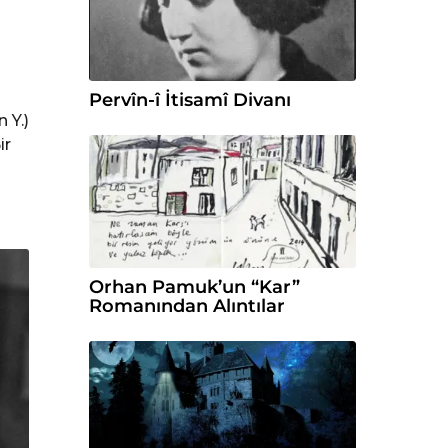
Pervîn-î İtisamî Divanı
 Y.)
ir
Orhan Pamuk’un “Kar”
Romanından Alıntılar