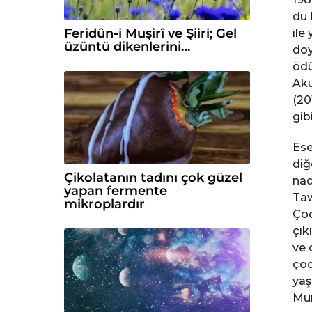
du 
Feridûn-i Muşirî ve Şiiri; Gel
ile
üzüntü dikenlerini…
doy
ödü
Aku
(20
gib
Ese
diğ
Çikolatanın tadını çok güzel
nad
yapan fermente
Taw
mikroplardır
Çoc
çık
ve 
çoc
yaş
Mum