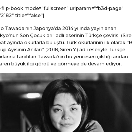
-flip-book mode=”fullscreen” urlparam=”fb3d-page”
”2182″ title=”false”]
o Tawada’nın Japonya’da 2014 yılında yayınlanan
kyo’nun Son Çocukları” adlı eserinin Türkçe çevirisi (Siren
at ayında okurlarla buluştu. Türk okurlarının ilk olarak “B
up Ayısının Anıları” (2018, Siren Y.) adlı eseriyle Türkçe
rlarına tanıtılan Tawada’nın bu yeni eseri çıktığı andan
baren büyük ilgi gördü ve görmeye de devam ediyor.