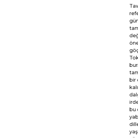
Taw
ref
gün
tam
değ
öne
göç
Tok
bur
tam
bir
kal
dal
ird
bu 
yab
dil
yaş