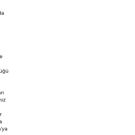
da
e
tüğü
rı
miz
r
a
a’ya