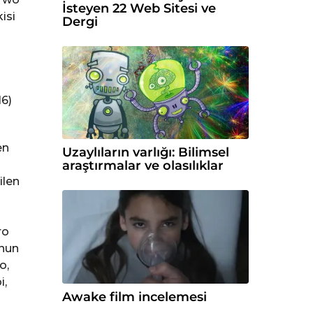
İsteyen 22 Web Sitesi ve
isi
Dergi
16)
en
Uzaylıların varlığı: Bilimsel
araştırmalar ve olasılıklar
ilen
ro
unun
o,
i,
Awake film incelemesi