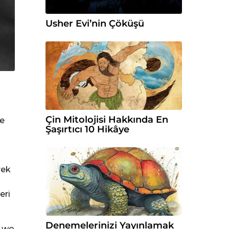
Usher Evi’nin Çöküşü
Çin Mitolojisi Hakkında En
te
Şaşırtıcı 10 Hikâye
rek
eri
Denemelerinizi Yayınlamak
a wo