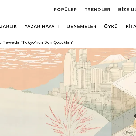
POPÜLER
TRENDLER
BIZE U
AZARLIK
YAZAR HAYATI
DENEMELER
ÖYKÜ
KIT
ko Tawada “Tokyo’nun Son Çocukları”