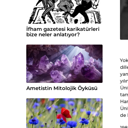
İfham gazetesi karikatürleri
bize neler anlatıyor?
Yok
dil
yan
yıl
Ametistin Mitolojik Öyküsü
Üni
tam
Ham
Üni
de 
198