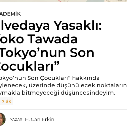
ADEMIK
lvedaya Yasaklı:
oko Tawada
Tokyo’nun Son
ocukları”
okyo’nun Son Çocukları” hakkında
ylenecek, üzerinde düşünülecek noktaların
ymakla bitmeyeceği düşüncesindeyim.
7 dk
H. Can Erkin
YAZAR: