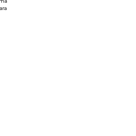
ama
ara