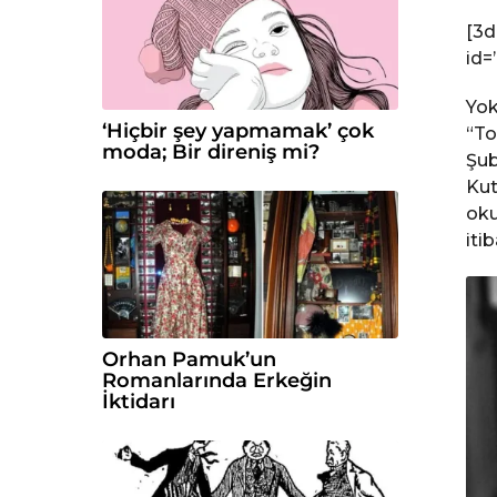
[3d
id=
Yok
‘Hiçbir şey yapmamak’ çok
“To
moda; Bir direniş mi?
Şub
Kut
oku
iti
Orhan Pamuk’un
Romanlarında Erkeğin
İktidarı