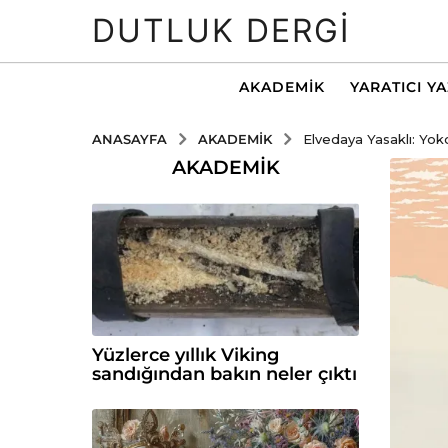
DUTLUK DERGI
AKADEMIK
YARATICI Y
AKADEMIK
ANASAYFA
Elvedaya Yasaklı: Yo
AKADEMIK
Yüzlerce yıllık Viking
sandığından bakın neler çıktı