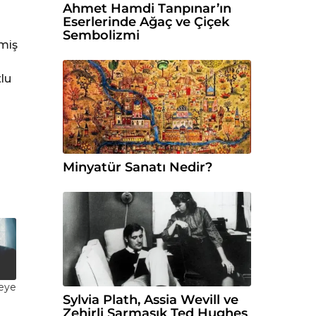
Ahmet Hamdi Tanpınar’ın
Eserlerinde Ağaç ve Çiçek
Sembolizmi
emiş
tlu
Minyatür Sanatı Nedir?
reye
Sylvia Plath, Assia Wevill ve
Zehirli Sarmaşık Ted Hughes