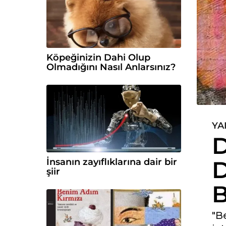
Köpeğinizin Dahi Olup
Olmadığını Nasıl Anlarsınız?
YA
6
D
y
ı
D
İnsanın zayıflıklarına dair bir
l
şiir
ö
B
n
c
e
"B
6