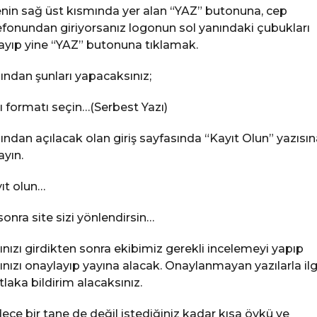
enin sağ üst kısmında yer alan “YAZ” butonuna, cep
efonundan giriyorsanız logonun sol yanındaki çubukları
layıp yine “YAZ” butonuna tıklamak.
ından şunları yapacaksınız;
ı formatı seçin…(Serbest Yazı)
ından açılacak olan giriş sayfasında “Kayıt Olun” yazısın
ayın.
ıt olun…
sonra site sizi yönlendirsin…
ınızı girdikten sonra ekibimiz gerekli incelemeyi yapıp
ınızı onaylayıp yayına alacak. Onaylanmayan yazılarla ilgi
laka bildirim alacaksınız.
ece bir tane de değil istediğiniz kadar kısa öykü ve