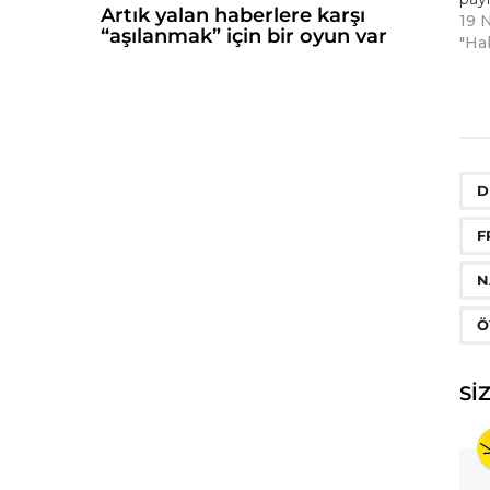
Artık yalan haberlere karşı
19 
“aşılanmak” için bir oyun var
"Ha
D
F
N
Ö
SI