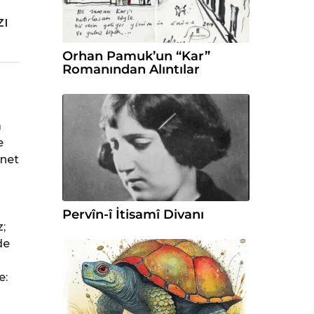
zı
Orhan Pamuk’un “Kar”
Romanından Alıntılar
a
e
rnet
Pervîn-î İtisamî Divanı
;
de
e: