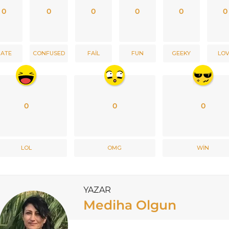
0
0
0
0
0
0
ATE
CONFUSED
FAIL
FUN
GEEKY
LO
0
0
0
LOL
OMG
WIN
YAZAR
Mediha Olgun