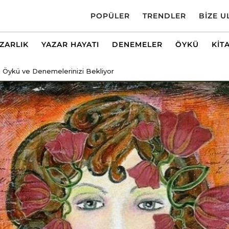
POPÜLER
TRENDLER
BIZE U
AZARLIK
YAZAR HAYATI
DENEMELER
ÖYKÜ
KIT
 Öykü ve Denemelerinizi Bekliyor