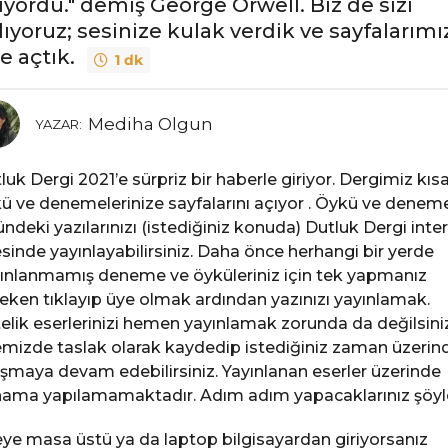
tiyordu." demiş George Orwell. Biz de sizi
lıyoruz; sesinize kulak verdik ve sayfalarımı
ze açtık.
1 dk
Mediha Olgun
YAZAR:
luk Dergi 2021’e sürpriz bir haberle giriyor. Dergimiz kıs
ü ve denemelerinize sayfalarını açıyor . Öykü ve denem
ündeki yazılarınızı (istediğiniz konuda) Dutluk Dergi inte
esinde yayınlayabilirsiniz. Daha önce herhangi bir yerde
ınlanmamış deneme ve öyküleriniz için tek yapmanız
eken tıklayıp üye olmak ardından yazınızı yayınlamak.
elik eserlerinizi hemen yayınlamak zorunda da değilsiniz
emizde taslak olarak kaydedip istediğiniz zaman üzerin
ışmaya devam edebilirsiniz. Yayınlanan eserler üzerinde
ama yapılamamaktadır. Adım adım yapacaklarınız şöyl
eye masa üstü ya da laptop bilgisayardan giriyorsanız