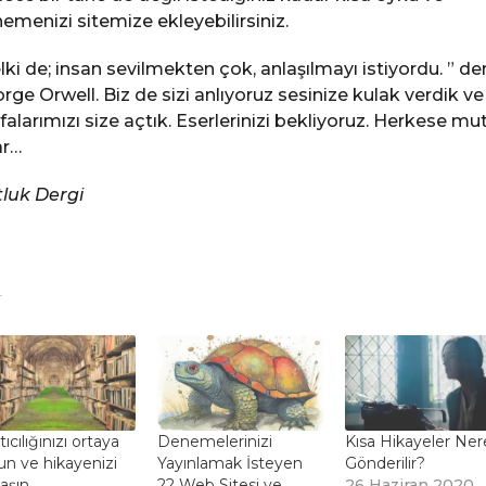
emenizi sitemize ekleyebilirsiniz.
lki de; insan sevilmekten çok, anlaşılmayı istiyordu. ” d
rge Orwell. Biz de sizi anlıyoruz sesinize kulak verdik ve
falarımızı size açtık. Eserlerinizi bekliyoruz. Herkese mu
ar…
luk Dergi
tıcılığınızı ortaya
Denemelerinizi
Kısa Hikayeler Ne
un ve hikayenizi
Yayınlamak İsteyen
Gönderilir?
aşın
22 Web Sitesi ve
26 Haziran 2020