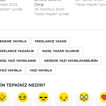
Nisan 2022
Dergi
"Yazar Hayatı" içi
berler" içinde
26 Temmuz 2020
"Yazar Hayatı" içinde
,
,
,
,
,
,
,
ENEME YAYINLA
FREELANCE YAZAR
REELANCE YAZARLIK
NASIL YAZAR OLUNUR
ASIL YAZI YAYINLANIR
NEREDE YAZI YAYINLAYABILIRIM
YKÜ YAYINLA
YAZI YAYINLA
ZIN TEPKINIZ NEDIR?