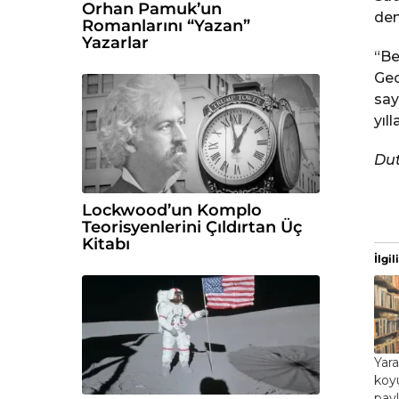
Orhan Pamuk’un
den
Romanlarını “Yazan”
Yazarlar
“Be
Geo
say
yıll
Dut
Lockwood’un Komplo
Teorisyenlerini Çıldırtan Üç
Kitabı
İlgili
Yara
koy
payl