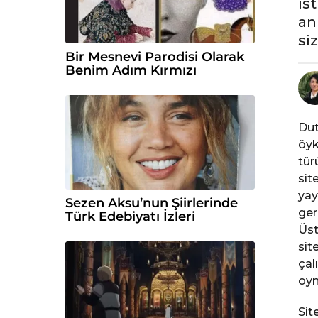
is
y
an
ı
si
l
Bir Mesnevi Parodisi Olarak
ö
Benim Adım Kırmızı
n
c
e
Dut
öyk
tür
sit
yay
Sezen Aksu’nun Şiirlerinde
ger
Türk Edebiyatı İzleri
Üst
sit
çal
oyn
Sit