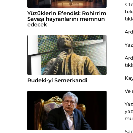
sit
tel
Yüzüklerin Efendisi: Rohirrim
Savaşı hayranlarını memnun
tık
edecek
Ard
Yaz
Ard
tıkl
Kay
Rudekî-yi Semerkandî
Ve 
Yaz
yaz
mut
Sad