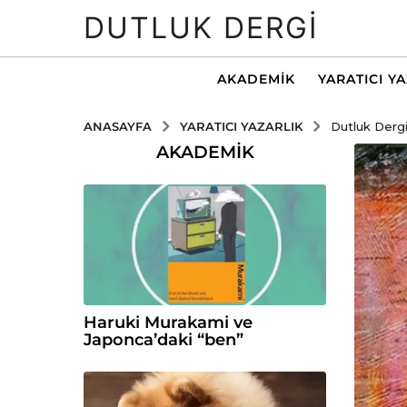
DUTLUK DERGI
AKADEMIK
YARATICI Y
YARATICI YAZARLIK
ANASAYFA
Dutluk Dergi
AKADEMIK
Haruki Murakami ve
Japonca’daki “ben”