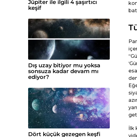
Jüpiter ile ilgili 4 şaşırtıcı
kon
keşif
bat
Tü
Pam
içe
“Gü
‘Gü
Dış uzay bitiyor mu yoksa
sonsuza kadar devam mı
esa
ediyor?
den
Eğe
siy
azı
yan
geti
İlk 
Dört küçük gezegen keşfi
vid