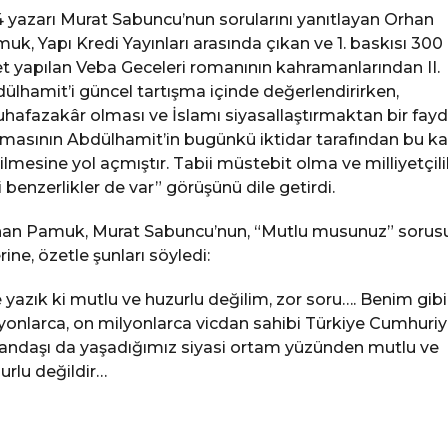
 yazarı Murat Sabuncu’nun sorularını yanıtlayan Orhan
uk, Yapı Kredi Yayınları arasında çıkan ve 1. baskısı 300
t yapılan Veba Geceleri romanının kahramanlarından II.
ülhamit’i güncel tartışma içinde değerlendirirken,
hafazakâr olması ve İslamı siyasallaştırmaktan bir fay
asının Abdülhamit’in bugünkü iktidar tarafından bu k
ilmesine yol açmıştır. Tabii müstebit olma ve milliyetçili
i benzerlikler de var” görüşünü dile getirdi.
an Pamuk, Murat Sabuncu’nun, “Mutlu musunuz” sorus
rine, özetle şunları söyledi:
 yazık ki mutlu ve huzurlu değilim, zor soru…. Benim gibi
yonlarca, on milyonlarca vicdan sahibi Türkiye Cumhuriy
andaşı da yaşadığımız siyasi ortam yüzünden mutlu ve
urlu değildir…