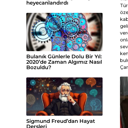
heyecanlandırdı
Tür
öze
kab
gel
ver
onl
sev
ken
Bulanık Günlerle Dolu Bir Yıl:
bul
2020’de Zaman Algımız Nasıl
Bozuldu?
Çar
Sigmund Freud’dan Hayat
Dersleri