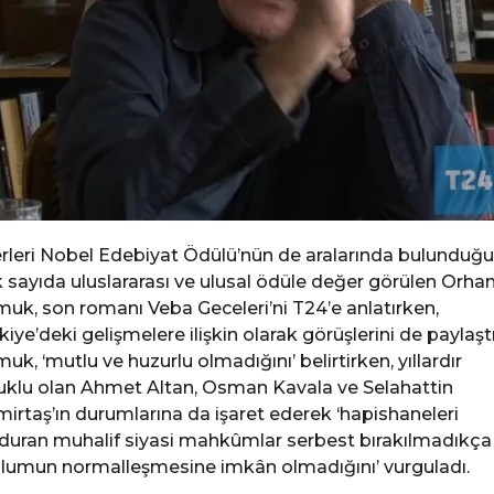
rleri Nobel Edebiyat Ödülü’nün de aralarında bulunduğu
 sayıda uluslararası ve ulusal ödüle değer görülen Orha
uk, son romanı Veba Geceleri’ni T24’e anlatırken,
kiye’deki gelişmelere ilişkin olarak görüşlerini de paylaştı
uk, ‘mutlu ve huzurlu olmadığını’ belirtirken, yıllardır
uklu olan Ahmet Altan, Osman Kavala ve Selahattin
irtaş’ın durumlarına da işaret ederek ‘hapishaneleri
duran muhalif siyasi mahkûmlar serbest bırakılmadıkça
lumun normalleşmesine imkân olmadığını’ vurguladı.