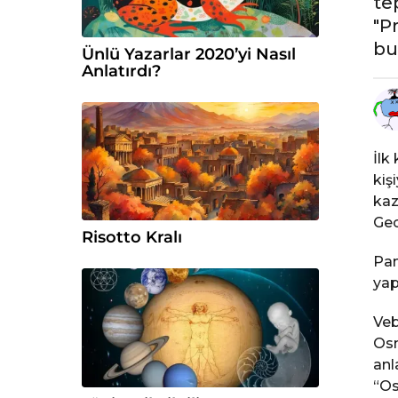
te
n
"P
c
bu
Ünlü Yazarlar 2020’yi Nasıl
e
Anlatırdı?
İlk
kiş
kaz
Gec
Risotto Kralı
Pam
yap
Veb
Osm
anl
“Os