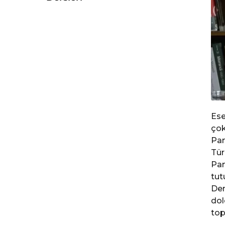
Ese
çok
Pam
Tür
Pam
tut
Dem
dol
top