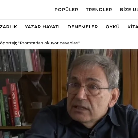
POPÜLER
TRENDLER
BIZE U
AZARLIK
YAZAR HAYATI
DENEMELER
ÖYKÜ
KIT
ortajı; "Promtırdan okuyor cevapları"