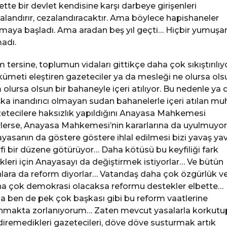
ette bir devlet kendisine karşı darbeye girişenleri
alandırır, cezalandıracaktır. Ama böylece hapishaneler
maya başladı. Ama aradan beş yıl geçti… Hiçbir yumuş
adı.
 tersine, toplumun vidaları gittikçe daha çok sıkıştırılıyo
ümeti eleştiren gazeteciler ya da mesleği ne olursa ols
 olursa olsun bir bahaneyle içeri atılıyor. Bu nedenle ya 
ka inandırıcı olmayan sudan bahanelerle içeri atılan muh
etecilere haksızlık yapıldığını Anayasa Mahkemesi
lerse, Anayasa Mahkemesi’nin kararlarına da uyulmuyor
yasanın da göstere göstere ihlal edilmesi bizi yavaş ya
fi bir düzene götürüyor… Daha kötüsü bu keyfiliği fark
ikleri için Anayasayı da değiştirmek istiyorlar… Ve bütün
lara da reform diyorlar… Vatandaş daha çok özgürlük v
a çok demokrasi olacaksa reformu destekler elbette…
 ben de pek çok başkası gibi bu reform vaatlerine
nmakta zorlanıyorum… Zaten mevcut yasalarla korkutu
diremedikleri gazetecileri, döve döve susturmak artık