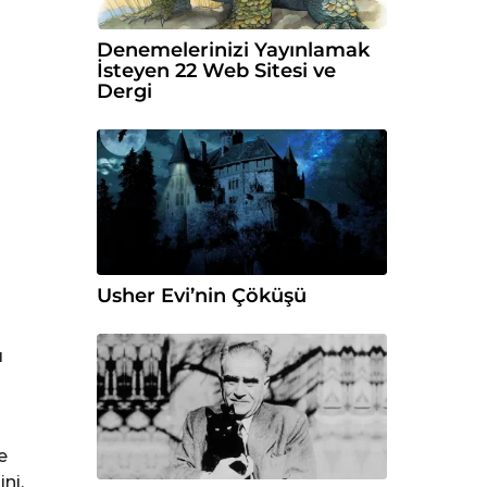
Denemelerinizi Yayınlamak
İsteyen 22 Web Sitesi ve
Dergi
Usher Evi’nin Çöküşü
ı
e
ni,