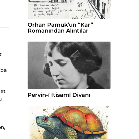
Orhan Pamuk’un “Kar”
Romanından Alıntılar
7
eba
det
Pervîn-î İtisamî Divanı
ı.
n,
ı