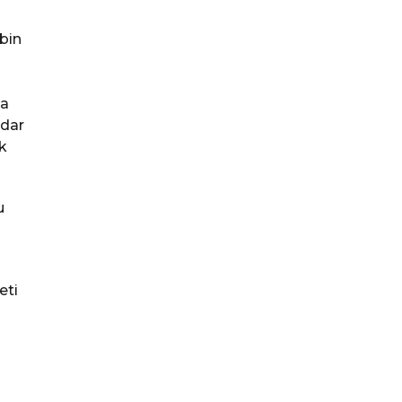
 bin
da
adar
k
u
eti