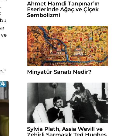
Ahmet Hamdi Tanpınar’ın
,
Eserlerinde Ağaç ve Çiçek
t
Sembolizmi
 bu
ar
 ve
m.”
Minyatür Sanatı Nedir?
Sylvia Plath, Assia Wevill ve
Zehirli Sarmaşık Ted Hughes