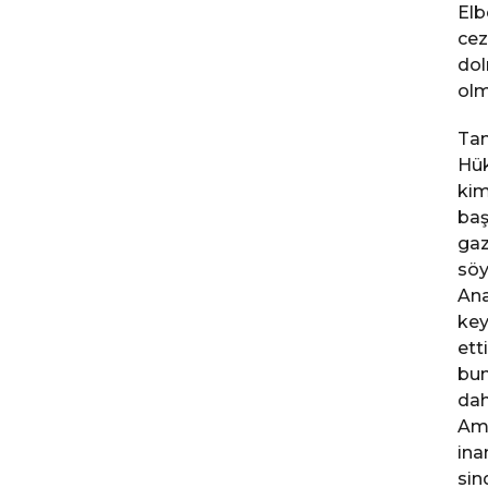
Elb
cez
dol
olm
Tam
Hük
kim
baş
gaz
söy
Ana
key
ett
bun
dah
Ama
ina
sin