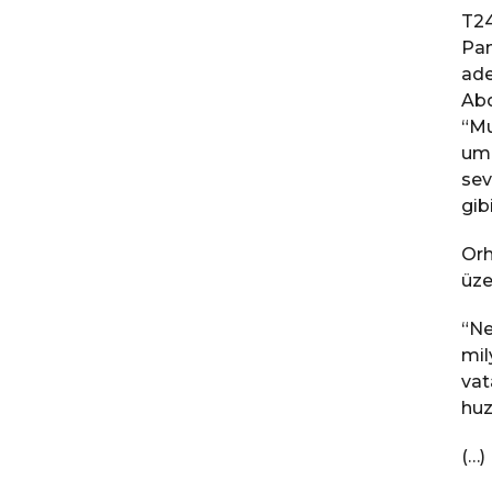
T24
Pam
ade
Abd
“Mu
umm
sev
gib
Orh
üze
“Ne
mil
vat
huz
(…)