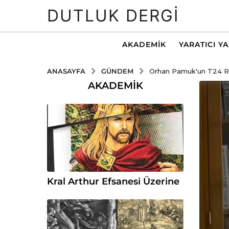
DUTLUK DERGI
AKADEMIK
YARATICI Y
GÜNDEM
ANASAYFA
Orhan Pamuk'un T24 Röp
AKADEMIK
Kral Arthur Efsanesi Üzerine