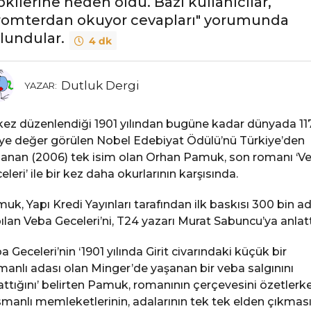
pkilerine neden oldu. Bazı kullanıcılar,
romterdan okuyor cevapları" yorumunda
lundular.
4 dk
Dutluk Dergi
YAZAR:
 kez düzenlendiği 1901 yılından bugüne kadar dünyada 11
iye değer görülen Nobel Edebiyat Ödülü’nü Türkiye’den
anan (2006) tek isim olan Orhan Pamuk, son romanı ‘V
eleri’ ile bir kez daha okurlarının karşısında.
uk, Yapı Kredi Yayınları tarafından ilk baskısı 300 bin a
ılan Veba Geceleri’ni, T24 yazarı Murat Sabuncu’ya anlatt
a Geceleri’nin ‘1901 yılında Girit civarındaki küçük bir
anlı adası olan Minger’de yaşanan bir veba salgınını
attığını’ belirten Pamuk, romanının çerçevesini özetlerke
manlı memleketlerinin, adalarının tek tek elden çıkmas