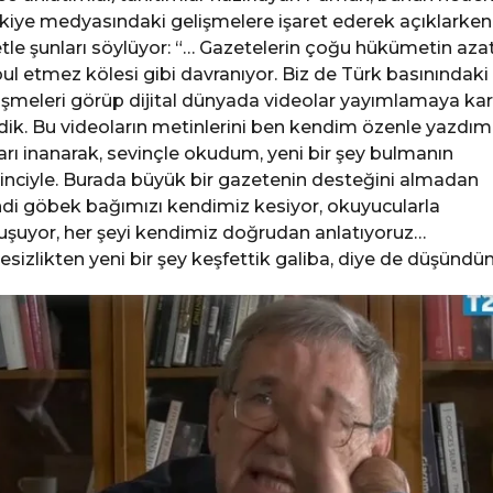
kiye medyasındaki gelişmelere işaret ederek açıklarken
tle şunları söylüyor: “… Gazetelerin çoğu hükümetin aza
ul etmez kölesi gibi davranıyor. Biz de Türk basınındaki
işmeleri görüp dijital dünyada videolar yayımlamaya kar
dik. Bu videoların metinlerini ben kendim özenle yazdım
arı inanarak, sevinçle okudum, yeni bir şey bulmanın
inciyle. Burada büyük bir gazetenin desteğini almadan
di göbek bağımızı kendimiz kesiyor, okuyucularla
uşuyor, her şeyi kendimiz doğrudan anlatıyoruz…
esizlikten yeni bir şey keşfettik galiba, diye de düşündü