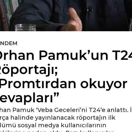
ÜNDEM
rhan Pamuk’un T2
öportajı;
Promtırdan okuyor
evapları”
han Pamuk ‘Veba Geceleri’ni T24’e anlattı. İ
rça halinde yayınlanacak röportajın ilk
lümü sosyal medya kullanıcılarının