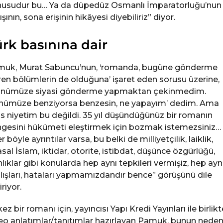
usudur bu… Ya da düpedüz Osmanlı İmparatorluğu’nun
ışının, sona erişinin hikâyesi diyebiliriz” diyor.
rk basınına dair
uk, Murat Sabuncu’nun, ‘romanda, bugüne gönderme
ren bölümlerin de olduğuna’ işaret eden sorusu üzerine,
nümüze siyasi gönderme yapmaktan çekinmedim.
nümüze benziyorsa benzesin, ne yapayım’ dedim. Ama
s niyetim bu değildi. 35 yıl düşündüğünüz bir romanın
gesini hükümeti eleştirmek için bozmak istemezsiniz…
r böyle ayrıntılar varsa, bu belki de milliyetçilik, laiklik,
asal İslam, iktidar, otorite, istibdat, düşünce özgürlüğü,
nlıklar gibi konularda hep aynı tepkileri vermişiz, hep ayn
lışları, hataları yapmamızdandır bence” görüşünü dile
riyor.
kez bir romanı için, yayıncısı Yapı Kredi Yayınları ile birlikt
eo anlatımlar/tanıtımlar hazırlayan Pamuk, bunun nedeni