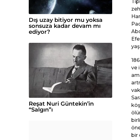
Tıp
n
zeh
c
Ham
Dış uzay bitiyor mu yoksa
e
Pad
sonsuza kadar devam mı
ediyor?
Abd
Efe
yaş
186
ve 
amc
art
vak
Sar
Reşat Nuri Güntekin’in
köş
“Salgın”ı
ölü
bir
öne
bir