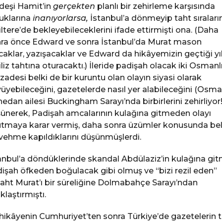
deşi Hamit’in
gerçekten
planlı bir zehirleme karşısında
uklarına
inanıyorlarsa,
İstanbul’a dönmeyip taht sıraların
iltere’de bekleyebileceklerini ifade ettirmişti ona. (Daha
ra önce Edward ve sonra İstanbul’da Murat mason
caklar, yazışacaklar ve Edward da hikâyemizin geçtiği yı
iliz tahtına oturacaktı.) İleride padişah olacak iki Osmanl
zadesi belki de bir kuruntu olan olayın siyasi olarak
üyebileceğini, gazetelerde nasıl yer alabileceğini (Osma
edan ailesi Buckingham Sarayı’nda birbirlerini zehirliyor!
ünerek, Padişah amcalarının kulağına gitmeden olayı
tmaya karar vermiş, daha sonra üzümler konusunda bel
vehme kapıldıklarını düşünmüşlerdi.
anbul’a döndüklerinde skandal Abdülaziz’in kulağına git
işah öfkeden boğulacak gibi olmuş ve “bizi rezil eden”
iaht Murat’ı bir süreliğine Dolmabahçe Sarayı’ndan
klaştırmıştı.
hikâyenin Cumhuriyet’ten sonra Türkiye’de gazetelerin t