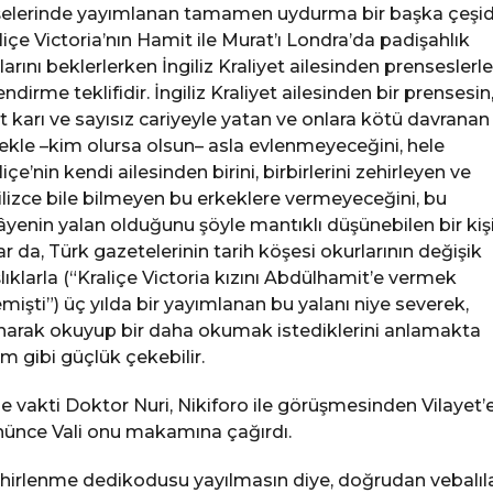
elerinde yayımlanan tamamen uydurma bir başka çeşidi
liçe Victoria’nın Hamit ile Murat’ı Londra’da padişahlık
alarını beklerlerken İngiliz Kraliyet ailesinden prenseslerle
endirme teklifidir. İngiliz Kraliyet ailesinden bir prensesin
t karı ve sayısız cariyeyle yatan ve onlara kötü davranan 
ekle –kim olursa olsun– asla evlenmeyeceğini, hele
liçe’nin kendi ailesinden birini, birbirlerini zehirleyen ve
ilizce bile bilmeyen bu erkeklere vermeyeceğini, bu
âyenin yalan olduğunu şöyle mantıklı düşünebilen bir kiş
ar da, Türk gazetelerinin tarih köşesi okurlarının değişik
lıklarla (“Kraliçe Victoria kızını Abdülhamit’e vermek
emişti”) üç yılda bir yayımlanan bu yalanı niye severek,
narak okuyup bir daha okumak istediklerini anlamakta
im gibi güçlük çekebilir.
e vakti Doktor Nuri, Nikiforo ile görüşmesinden Vilayet’
ünce Vali onu makamına çağırdı.
hirlenme dedikodusu yayılmasın diye, doğrudan vebalıla