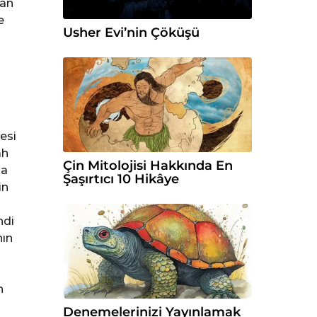
dan
e
Usher Evi’nin Çöküşü
esi
ah
Çin Mitolojisi Hakkında En
da
Şaşırtıcı 10 Hikâye
in
ndi
nın
n
Denemelerinizi Yayınlamak