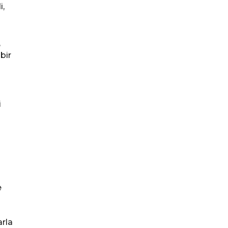
,
,
bir
i
e
rla