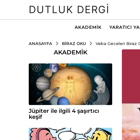
DUTLUK DERGI
AKADEMIK
YARATICI Y
BIRAZ OKU
ANASAYFA
Veba Geceleri Biraz 
AKADEMIK
Jüpiter ile ilgili 4 şaşırtıcı
keşif