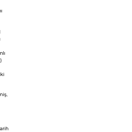
ı
l
ı
nlı
)
ki
miş,
arih