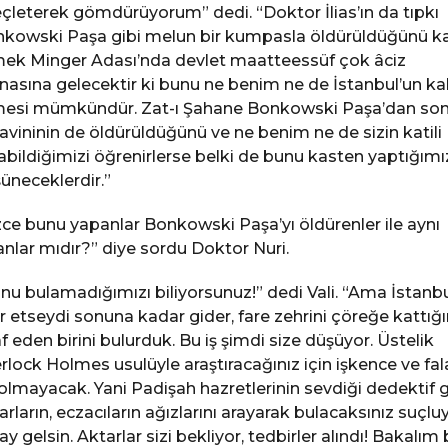
eçleterek gömdürüyorum” dedi. “Doktor İlias’ın da tıpkı
kowski Paşa gibi melun bir kumpasla öldürüldüğünü k
ek Minger Adası’nda devlet maatteessüf çok âciz
asına gelecektir ki bunu ne benim ne de İstanbul’un ka
esi mümkündür. Zat-ı Şahane Bonkowski Paşa’dan son
vininin de öldürüldüğünü ve ne benim ne de sizin katili
abildiğimizi öğrenirlerse belki de bunu kasten yaptığımı
üneceklerdir.”
zce bunu yapanlar Bonkowski Paşa’yı öldürenler ile aynı
anlar mıdır?” diye sordu Doktor Nuri.
nu bulamadığımızı biliyorsunuz!” dedi Vali. “Ama İstanb
ar etseydi sonuna kadar gider, fare zehrini çöreğe kattığı
raf eden birini bulurduk. Bu iş şimdi size düşüyor. Üstelik
rlock Holmes usulüyle araştıracağınız için işkence ve fa
olmayacak. Yani Padişah hazretlerinin sevdiği dedektif g
arların, eczacıların ağızlarını arayarak bulacaksınız suçluy
ay gelsin. Aktarlar sizi bekliyor, tedbirler alındı! Bakalım