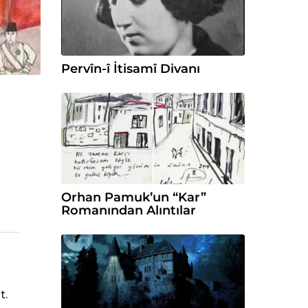
Pervîn-î İtisamî Divanı
Orhan Pamuk’un “Kar”
Romanından Alıntılar
t.