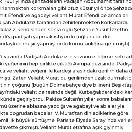
kı 1901 yılında şehzadelerin Padişah Abdülhamit tarafın
irlenmekten korkmaları gibi otuz küsur yıl önce Şehzad
it Efendi ve ağabeyi veliaht Murat Efendi de amcaları
işah Abdülaziz tarafından zehirlenmekten korkarlardı.
ülaziz, kendisinden sonra oğlu Şehzade Yusuf İzzettin
ndi’yi padişah yapmak istiyordu (oğlunu on dört
ındayken müşir yapmış, ordu komutanlığına getirmişti).
7 yazında Padişah Abdülaziz’in sözünü ettiğimiz şehzad
iki yeğeninin hep birlikte çıktığı Avrupa gezisinde, Padiş
a ve veliaht yeğeni ile kardeşi arasındaki gerilim daha 
mıştı. Zaten Veliaht Murat bu gerilimden uzak durmak iç
tinin çoğunu (bugün Dolmabahçe diye bilinen) Beşiktaş
ayı’ndaki veliaht dairesinde değil, Kurbağalıdere’deki ke
künde geçiriyordu. Pakize Sultan’ın yıllar sonra babaları
mü üzerine ablasına yazdığı ve ağabeyi ve ablalarıyla
likte doğrudan babaları V. Murat’tan dinlediklerine göre
mli ilk büyük sürtüşme, Paris’te Élysée Sarayı’nda verile
 davette çıkmıştı. Veliaht Murat etrafına açık giyinmiş