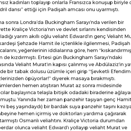
nsız kadınları toplayıp onlarla Fransızca konuşup biriyle 
dril dansı” ettiği için Padişah amcası onu uyarmıştı.
a sonra Londra’da Buckingham Sarayı’nda verilen bir
ette Kraliçe Victoria’nın ve devlet sırlarını kendisinden
ladığı yarım akıllı oğlu veliaht Edward’ın genç Veliaht M
kardeşi Şehzade Hamit ile içtenlikle ilgilenmesi, Padişah
alarını, yeğenlerinin iddialarına göre, hem “kıskandırmış
 de kızdırmıştı. Ertesi gün Buckingham Sarayı’ndaki
sında Veliaht Murat’ın kapısı çalınmış ve Abdülaziz’in ya
nde bir tabak dolusu üzümle içeri girip “Şevketli Efendim
lerinizden öpüyorlar!” diyerek masaya bırakmıştı.
mlerden hemen atıştıran Murat az sonra midesinde
cılar başlayınca telaşla bitişik odadaki biraderine ağlaya
muştu. Yanında her zaman panzehir taşıyan genç Hami
rmi beş yaşındaydı) bir bardak suya panzehir taşını kazıy
beyine hemen içirmiş ve doktorları yardıma çağırarak
tarmıştı Osmanlı veliahtını. Kraliçe Victoria durumdan
erdar olunca veliaht Edward’ı yollayıp veliaht Murat ve