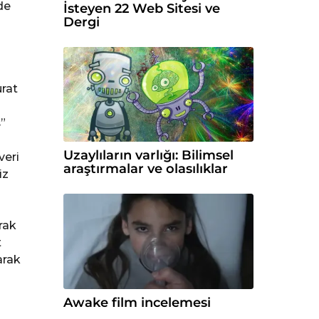
de
İsteyen 22 Web Sitesi ve
Dergi
urat
”
Uzaylıların varlığı: Bilimsel
veri
araştırmalar ve olasılıklar
iz
rak
t
arak
Awake film incelemesi