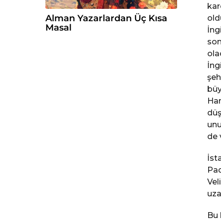
kar
Alman Yazarlardan Üç Kısa
old
Masal
İng
son
ola
İng
şeh
büy
Han
düş
unu
de 
İst
Pad
Vel
uza
Bu 