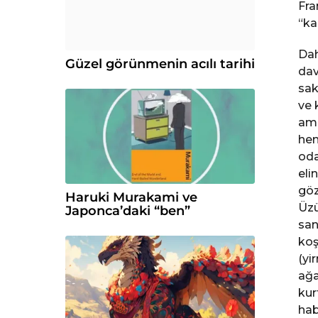
Fra
“ka
Dah
Güzel görünmenin acılı tarihi
dav
sak
ve 
amc
hem
oda
eli
göz
Haruki Murakami ve
Üzü
Japonca’daki “ben”
san
koş
(yi
ağa
kur
hab