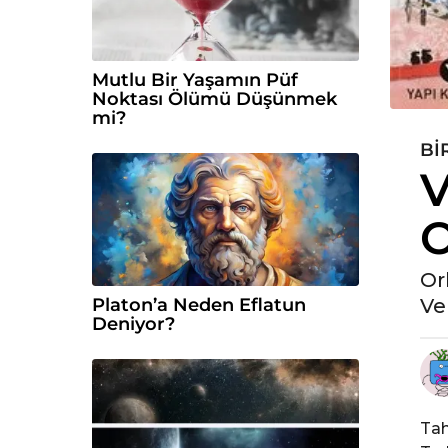
Mutlu Bir Yaşamın Püf
Noktası Ölümü Düşünmek
mi?
BI
5
V
y
ı
l
ö
n
Or
c
Ve
Platon’a Neden Eflatun
e
Deniyor?
5
y
ı
l
Tah
ö