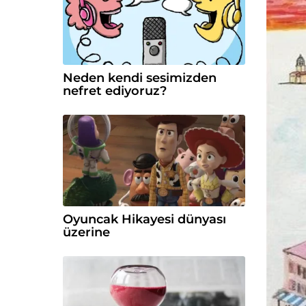
Neden kendi sesimizden
nefret ediyoruz?
Oyuncak Hikayesi dünyası
üzerine