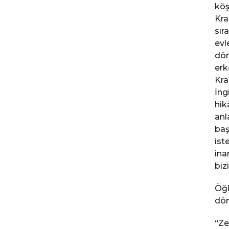
köş
Kra
sır
evl
dör
erk
Kra
İng
hik
anl
baş
ist
ina
biz
Öğl
dön
“Ze