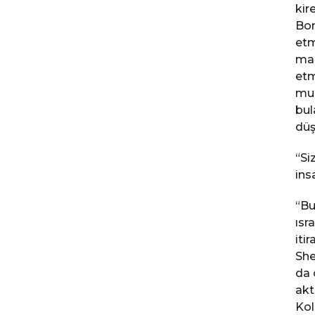
kir
Bon
etm
man
etm
mua
bul
düş
“Si
ins
“Bu
ısr
iti
She
da 
akt
Kol