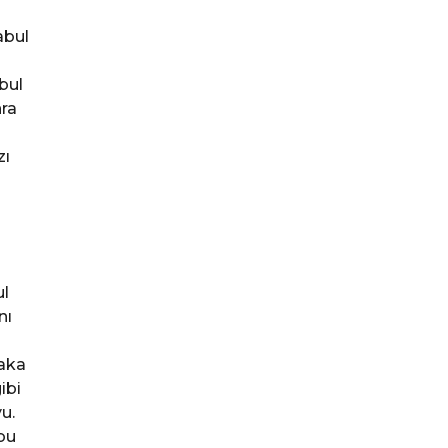
abul
bul
ra
zı
ul
nı
laka
ibi
u.
 bu