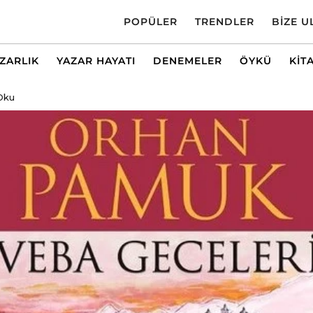
POPÜLER
TRENDLER
BIZE U
AZARLIK
YAZAR HAYATI
DENEMELER
ÖYKÜ
KIT
Oku