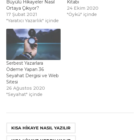
Büyülü Hikayeler Nasıl
Kitabı
Ortaya Çıkıyor?
24 Ekim 2020
17 Şubat 2021
"Öykü" içinde
"Yaratıcı Yazarlık" içinde
Serbest Yazarlara
Ödeme Yapan 36
Seyahat Dergisi ve Web
Sitesi
26 Ağustos 2020
"Seyahat" içinde
,
,
,
,
KISA HIKAYE NASIL YAZILIR