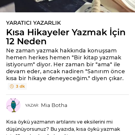
YARATICI YAZARLIK
6
Kısa Hikayeler Yazmak İçin
y
ı
12 Neden
l
Ne zaman yazmak hakkında konuşsam
ö
hemen herkes hemen "Bir kitap yazmak
n
istiyorum" diyor. Her zaman bir "ama" ile
c
devam eder, ancak nadiren "Sanırım önce
e
kısa bir hikaye deneyeceğim." diyen çıkar.
6
3 dk
y
ı
l
Mia Botha
YAZAR:
ö
n
Kısa öykü yazmanın artılarını ve eksilerini mi
c
düşünüyorsunuz? Bu yazıda, kısa öykü yazmak
e