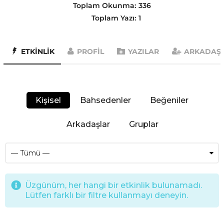
Toplam Okunma:
336
Toplam Yazı:
1
ETKINLIK
PROFIL
YAZILAR
ARKADAŞ
Kişisel
Bahsedenler
Beğeniler
Arkadaşlar
Gruplar
Üzgünüm, her hangi bir etkinlik bulunamadı.
Lütfen farklı bir filtre kullanmayı deneyin.