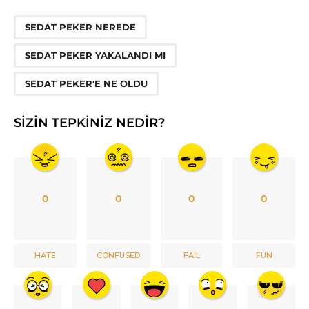
,
,
SEDAT PEKER NEREDE
SEDAT PEKER YAKALANDI MI
SEDAT PEKER'E NE OLDU
SIZIN TEPKINIZ NEDIR?
0
0
0
0
HATE
CONFUSED
FAIL
FUN