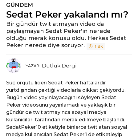
GÜNDEM
5
Sedat Peker yakalandı mı?
y
ı
Bir gündür twit atmayan video da
l
paylaşmayan Sedat Peker'in nerede
ö
olduğu merak konusu oldu. Herkes Sedat
n
Peker nerede diye soruyor.
1 dk
c
e
5
Dutluk Dergi
YAZAR:
y
ı
Suç örgütü lideri Sedat Peker haftalardır
l
yurtdışından çektiği videolarla dikkat çekiyordu.
ö
Bugün video yayınlayacağını söyleyen Sedat
n
Peker videosunu yayınlamadı ve yaklaşık bir
c
gündür de twit atmayınca sosyal medya
e
kullanıcıları tarafından merak edilmeye başlandı.
SedatPeker10 etiketiyle binlerce twit atan sosyal
medya kullanıcıları Sedat Peker’i de etiketleyip