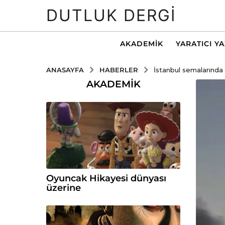
DUTLUK DERGI
AKADEMIK
YARATICI Y
HABERLER
ANASAYFA
İstanbul semalarınd
AKADEMIK
Oyuncak Hikayesi dünyası
üzerine