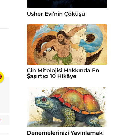
Usher Evi’nin Çöküşü
Çin Mitolojisi Hakkında En
Şaşırtıcı 10 Hikâye
VE
Denemelerinizi Yayınlamak