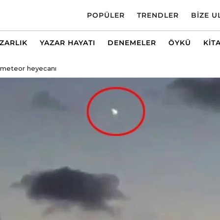
POPÜLER
TRENDLER
BIZE U
AZARLIK
YAZAR HAYATI
DENEMELER
ÖYKÜ
KIT
a meteor heyecanı