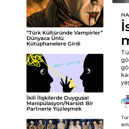
HA
5
İ
y
ı
“Türk Kültüründe Vampirler”
m
l
Dünyaca Ünlü
ö
Kütüphanelere Girdi
n
Tü
c
gö
e
gö
5
ka
y
yaş
ı
l
İkili İlişkilerde Duygusal
ö
Manipülasyon/Narsist Bir
n
Partnerle Yüzleşmek
c
Tür
e
anl