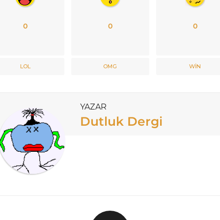
0
0
0
LOL
OMG
WIN
YAZAR
Dutluk Dergi