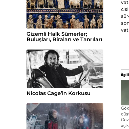
vat
cis
sür
son
vat
Gizemli Halk Sümerler;
Buluşları, Biraları ve Tanrıları
İlgili
Nicolas Cage’in Korkusu
Gök
düşt
Göz
açı