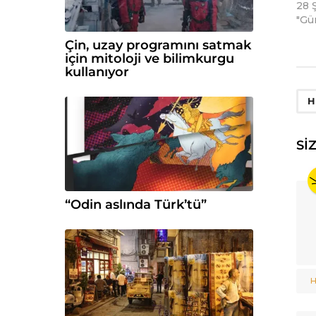
28 
"Gü
Çin, uzay programını satmak
için mitoloji ve bilimkurgu
kullanıyor
H
SI
“Odin aslında Türk’tü”
H