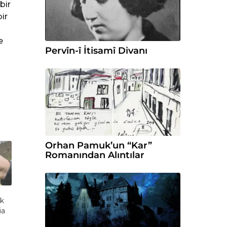
bir
ir
n
e
Pervîn-î İtisamî Divanı
Orhan Pamuk’un “Kar”
Romanından Alıntılar
ök
ia