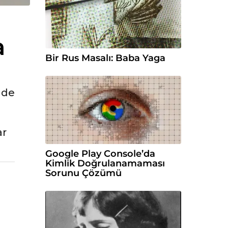
a
Bir Rus Masalı: Baba Yaga
nde
ar
Google Play Console’da
Kimlik Doğrulanamaması
Sorunu Çözümü