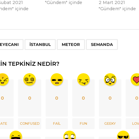
Şubat 2021
"Gündem" içinde
2 Mart 2021
ndem" içinde
"Gündem" içinde
,
,
,
EYECANI
ISTANBUL
METEOR
SEMANDA
ZIN TEPKINIZ NEDIR?
0
0
0
0
0
0
ATE
CONFUSED
FAIL
FUN
GEEKY
LO