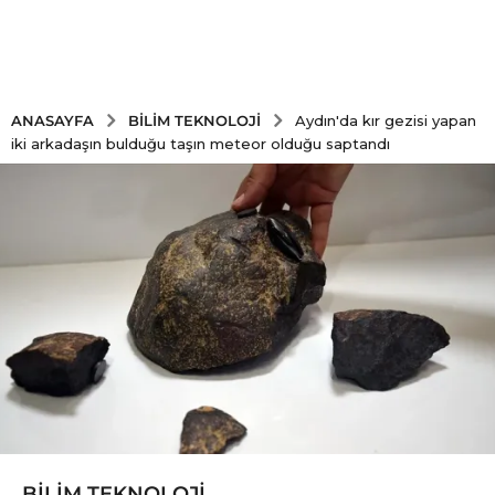
BILIM TEKNOLOJI
ANASAYFA
Aydın'da kır gezisi yapan
iki arkadaşın bulduğu taşın meteor olduğu saptandı
BILIM TEKNOLOJI
5