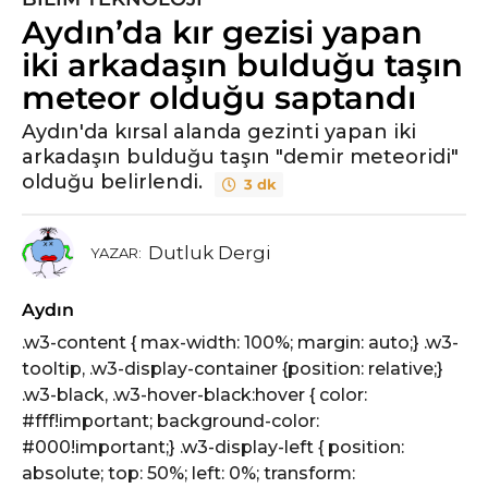
Aydın’da kır gezisi yapan
y
ı
iki arkadaşın bulduğu taşın
l
meteor olduğu saptandı
ö
n
Aydın'da kırsal alanda gezinti yapan iki
arkadaşın bulduğu taşın "demir meteoridi"
c
olduğu belirlendi.
e
3 dk
5
y
Dutluk Dergi
YAZAR:
ı
l
Aydın
ö
n
.w3-content { max-width: 100%; margin: auto;} .w3-
c
tooltip, .w3-display-container {position: relative;}
e
.w3-black, .w3-hover-black:hover { color:
#fff!important; background-color:
#000!important;} .w3-display-left { position:
absolute; top: 50%; left: 0%; transform: