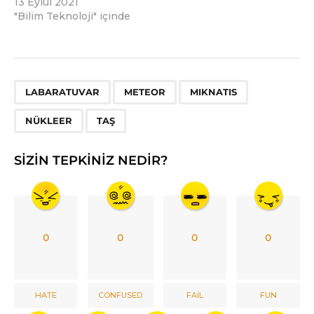
13 Eylül 2021
"Bilim Teknoloji" içinde
,
,
,
,
LABARATUVAR
METEOR
MIKNATIS
NÜKLEER
TAŞ
SIZIN TEPKINIZ NEDIR?
0
0
0
0
HATE
CONFUSED
FAIL
FUN