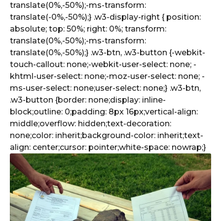
translate(0%,-50%);-ms-transform:
translate(-0%,-50%);} .w3-display-right { position:
absolute; top: 50%; right: 0%; transform:
translate(0%,-50%);-ms-transform:
translate(0%,-50%);} .w3-btn, .w3-button {-webkit-
touch-callout: none;-webkit-user-select: none; -
khtml-user-select: none;-moz-user-select: none; -
ms-user-select: none;user-select: none;} .w3-btn,
.w3-button {border: none;display: inline-
block;outline: 0;padding: 8px 16px;vertical-align:
middle;overflow: hidden;text-decoration:
none;color: inherit;background-color: inherit;text-
align: center;cursor: pointer;white-space: nowrap;}