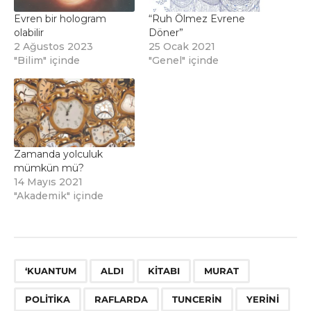
Evren bir hologram
“Ruh Ölmez Evrene
olabilir
Döner”
2 Ağustos 2023
25 Ocak 2021
"Bilim" içinde
"Genel" içinde
Zamanda yolculuk
mümkün mü?
14 Mayıs 2021
"Akademik" içinde
,
,
,
,
,
,
,
‘KUANTUM
ALDI
KITABI
MURAT
POLITIKA
RAFLARDA
TUNCERIN
YERINI