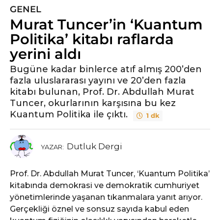
GENEL
5
Murat Tuncer’in ‘Kuantum
y
ı
Politika’ kitabı raflarda
l
yerini aldı
ö
n
Bugüne kadar binlerce atıf almış 200’den
fazla uluslararası yayını ve 20’den fazla
c
kitabı bulunan, Prof. Dr. Abdullah Murat
e
Tuncer, okurlarının karşısına bu kez
5
Kuantum Politika ile çıktı.
y
1 dk
ı
l
Dutluk Dergi
YAZAR:
ö
n
Prof. Dr. Abdullah Murat Tuncer, ‘Kuantum Politika’
c
kitabında demokrasi ve demokratik cumhuriyet
e
yönetimlerinde yaşanan tıkanmalara yanıt arıyor.
Gerçekliği öznel ve sonsuz sayıda kabul eden