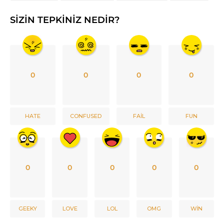
SIZIN TEPKINIZ NEDIR?
0
0
0
0
HATE
CONFUSED
FAIL
FUN
0
0
0
0
0
GEEKY
LOVE
LOL
OMG
WIN