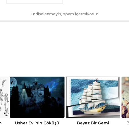
Endişelenmeyin, spam içermiyoruz.
n
Usher Evi’nin Çöküşü
Beyaz Bir Gemi
B