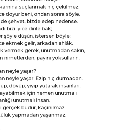
karnına suçlanmak hiç çekilmez,
e doyur beni, ondan sonra söyle.
de şehvet, bizde edep nedense.
di bizi iyice dinle bak;
er şöyle düşün, istersen böyle:
e ekmek gelir, arkadan ahlâk.
ık vermek gerek, unutmadan sakın,
 nimetlerden, payını yoksulların.
an neyle yaşar?
an neyle yaşar: Ezip hiç durmadan.
up, dövüp, yiyip yutarak insanları.
ayabilmek için hemen unutmalı
anlığı unutmalı insan.
ı gerçek budur, kaçınılmaz.
ülük yapmadan yaşanmaz.