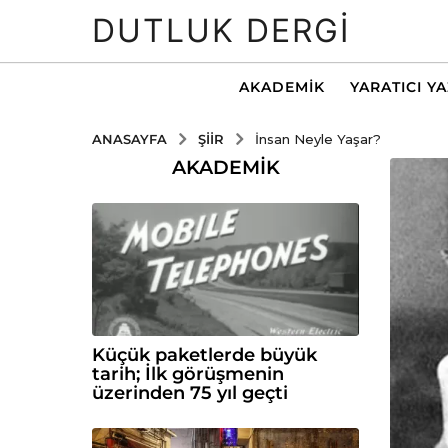
DUTLUK DERGI
AKADEMIK
YARATICI Y
ŞIIR
ANASAYFA
İnsan Neyle Yaşar?
AKADEMIK
Küçük paketlerde büyük
tarih; İlk görüşmenin
üzerinden 75 yıl geçti