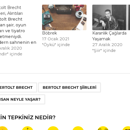
tolt Brecht
ri, Alıntıları
tolt Brecht
an şair, oyun
rı ve tiyatro
Böbrek
Karanlık Çağlarda
etmeniydi.
17 Ocak 2021
Yaşamak
ern sahnenin en
"Öykü" içinde
27 Aralık 2020
ük dramatik
Aralık 2020
"Şiir" içinde
tımlarından biri
dir" içinde
rak kabul edilen
aret Ana ve
kları, Brecht'in
aşa karşı en derin
esidir. 10 Şubat
,
,
ERTOLT BRECHT
BERTOLT BRECHT ŞİİRLERİ
8'de doğdu ve 14
stos 1956'da
NSAN NEYLE YAŞAR?
. İşte Bertolt
ht'ten alıntılar...
ZIN TEPKINIZ NEDIR?