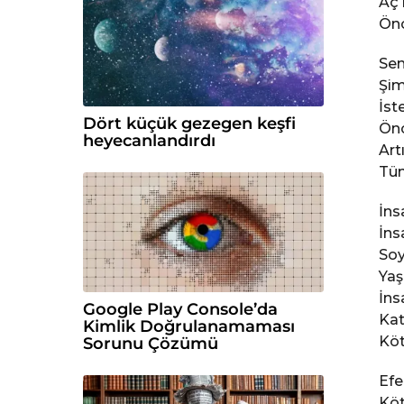
Aç 
c
Önc
e
Sen
Şim
İst
Dört küçük gezegen keşfi
Önc
heyecanlandırdı
Art
Tüm
İns
İns
Soy
Yaş
İns
Google Play Console’da
Kat
Kimlik Doğrulanamaması
Köt
Sorunu Çözümü
Efe
Köt