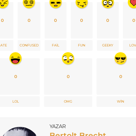
0
0
0
0
0
0
ATE
CONFUSED
FAIL
FUN
GEEKY
LO
0
0
0
LOL
OMG
WIN
YAZAR
Bertolt Brecht