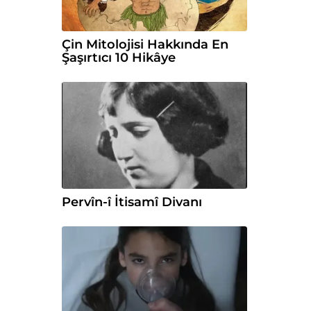
Çin Mitolojisi Hakkında En
Şaşırtıcı 10 Hikâye
Pervîn-î İtisamî Divanı