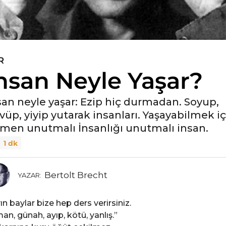
R
nsan Neyle Yaşar?
san neyle yaşar: Ezip hiç durmadan. Soyup,
vüp, yiyip yutarak insanları. Yaşayabilmek iç
men unutmalı İnsanlığı unutmalı insan.
1 dk
Bertolt Brecht
YAZAR:
ın baylar bize hep ders verirsiniz.
an, günah, ayıp, kötü, yanlış.”