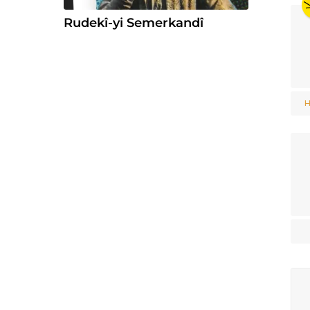
Rudekî-yi Semerkandî
H