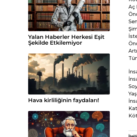
Aç 
Önc
Sen
Şim
İst
Yalan Haberler Herkesi Eşit
Şekilde Etkilemiyor
Önc
Art
Tüm
İns
İns
Soy
Yaş
Hava kirliliğinin faydaları!
İns
Kat
Köt
İlgili