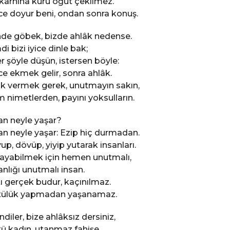
karnına kuru öğüt çekilmez.
e doyur beni, ondan sonra konuş.
de göbek, bizde ahlâk nedense.
di bizi iyice dinle bak;
er şöyle düşün, istersen böyle:
e ekmek gelir, sonra ahlâk.
ık vermek gerek, unutmayın sakın,
 nimetlerden, payını yoksulların.
an neyle yaşar?
an neyle yaşar: Ezip hiç durmadan.
up, dövüp, yiyip yutarak insanları.
ayabilmek için hemen unutmalı,
anlığı unutmalı insan.
ı gerçek budur, kaçınılmaz.
ülük yapmadan yaşanamaz.
ndiler, bize ahlâksız dersiniz,
ü kadın, utanmaz fahişe.