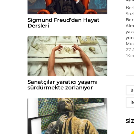
Ber
Sözle
Sigmund Freud’dan Hayat
Ber
Dersleri
Alm
yaza
yön
Mod
büy
27 
yara
"Kim
ola
Ces
Çocu
sav
Sanatçılar yaratıcı yaşamı
ifad
sürdürmekte zorlanıyor
B
189
Ağu
İ
öldü
Brec
SI