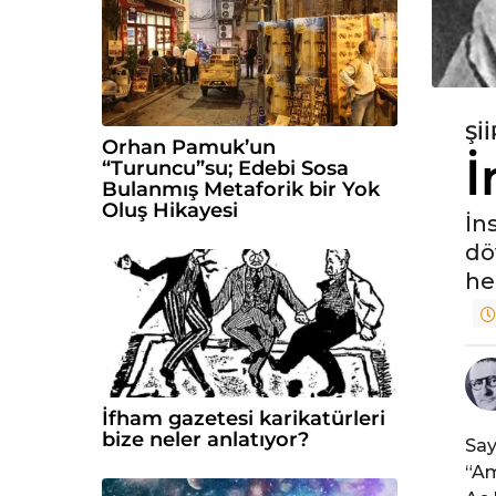
ŞII
6
Orhan Pamuk’un
İ
y
“Turuncu”su; Edebi Sosa
ı
Bulanmış Metaforik bir Yok
Oluş Hikayesi
l
İn
ö
dö
n
he
c
e
6
y
ı
İfham gazetesi karikatürleri
l
bize neler anlatıyor?
Say
ö
“Am
n