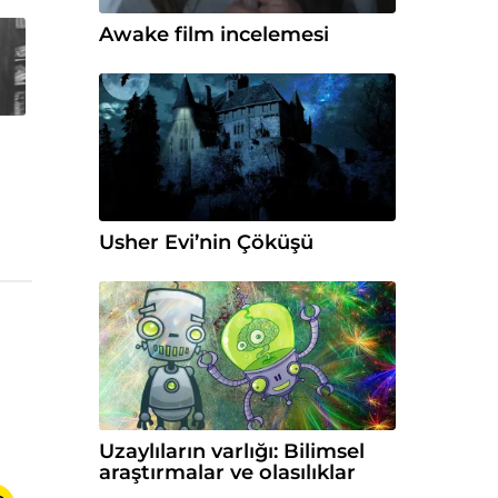
Awake film incelemesi
Usher Evi’nin Çöküşü
Uzaylıların varlığı: Bilimsel
araştırmalar ve olasılıklar