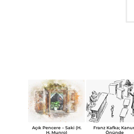
Kısa Öykü
Açık Pencere – Saki (H.
Franz Kafka; Kanu
abı
H. Munro)
Önünde