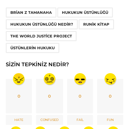
,
,
,
,
,
BRIAN Z TAMANAHA
HUKUKUN ÜSTÜNLÜĞÜ
HUKUKUN ÜSTÜNLÜĞÜ NEDIR?
RUNIK KITAP
THE WORLD JUSTICE PROJECT
ÜSTÜNLERIN HUKUKU
SIZIN TEPKINIZ NEDIR?
0
0
0
0
HATE
CONFUSED
FAIL
FUN