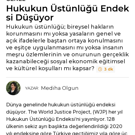
Hukukun Üstünlüğü Endek
y
ı
si Düşüyor
l
Hukukun üstünlüğü; bireysel hakların
ö
korunmasını mı yoksa yasaların genel ve
n
açık ifadelerle baştan ortaya konulmasını
c
ve eşitçe uygulanmasını mı yoksa insanın
e
meşru özlemlerinin ve onurunun gerçeklik
6
kazanabileceği sosyal ekonomik eğitimsel
y
ve kültürel koşulları mı kapsar?
3 dk
ı
l
ö
Mediha Olgun
YAZAR:
n
c
Dünya genelinde hukukun üstünlüğü endeksi
e
düşüyor. The World Justice Project, (WJP) her yıl
Hukukun Üstünlüğü Endeksi’ni yayınlıyor. 128
ülkenin sekiz ayrı başlıkta değerlendirildiği 2020
yılı endeksine göre Türkiye geçtiğimiz yıla göre üç