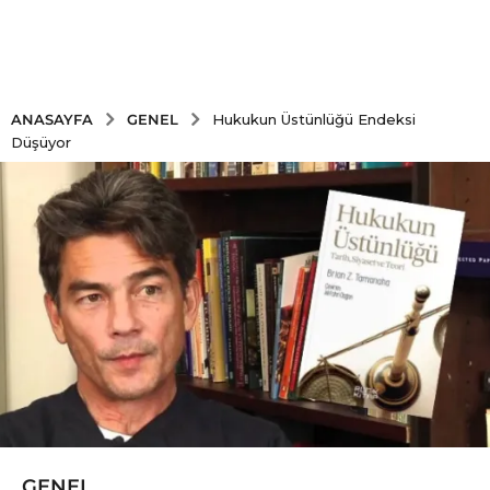
GENEL
ANASAYFA
Hukukun Üstünlüğü Endeksi
Düşüyor
GENEL
6