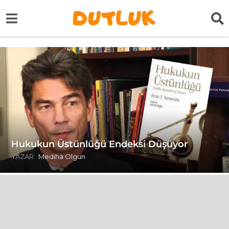
Hukukun Üstünlüğü Endeksi Düşüyor
YAZAR:
Mediha Olgun