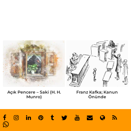
h
u
k
u
k
u
n
ü
s
t
Açık Pencere – Saki (H. H.
Franz Kafka; Kanun
Munro)
Önünde
ü
n
l
ü