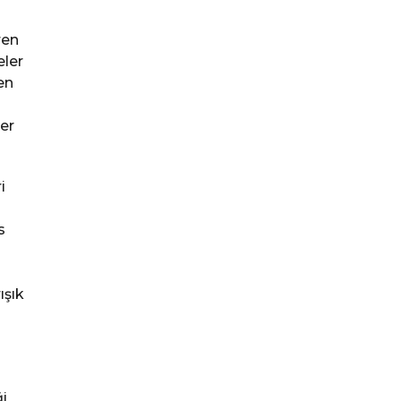
ren
eler
en
er
i
s
n
ışık
i
i