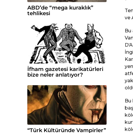
ABD’de “mega kuraklık”
Tem
tehlikesi
ve 
Bu 
Vam
D’A
İng
Kar
yen
İfham gazetesi karikatürleri
atf
bize neler anlatıyor?
yak
old
Bu 
baş
köl
kur
köl
“Türk Kültüründe Vampirler”