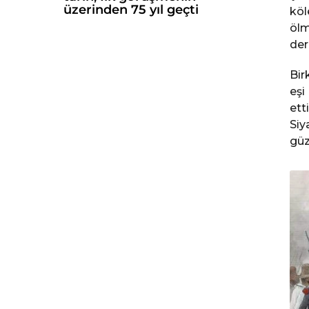
üzerinden 75 yıl geçti
köl
ölm
der
Bir
eşi
ett
Siy
güz