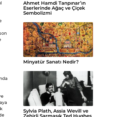
Ahmet Hamdi Tanpınar’ın
l
Eserlerinde Ağaç ve Çiçek
Sembolizmi
e
 son
e
Minyatür Sanatı Nedir?
anda
ye
maya
ak
Sylvia Plath, Assia Wevill ve
de
Zehirli Sarmaşık Ted Hughes