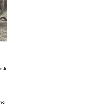
mdi
mci