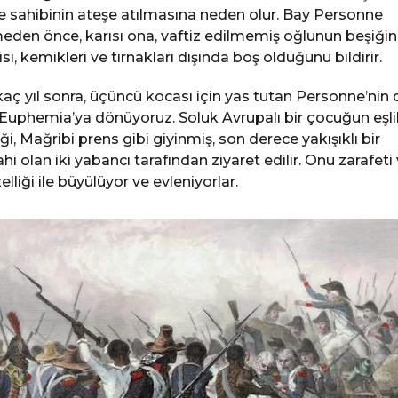
e sahibinin ateşe atılmasına neden olur. Bay Personne
eden önce, karısı ona, vaftiz edilmemiş oğlunun beşiğin
isi, kemikleri ve tırnakları dışında boş olduğunu bildirir.
kaç yıl sonra, üçüncü kocası için yas tutan Personne’nin 
 Euphemia’ya dönüyoruz. Soluk Avrupalı ​​bir çocuğun eşli
iği, Mağribi prens gibi giyinmiş, son derece yakışıklı bir
ahi olan iki yabancı tarafından ziyaret edilir. Onu zarafeti
elliği ile büyülüyor ve evleniyorlar.