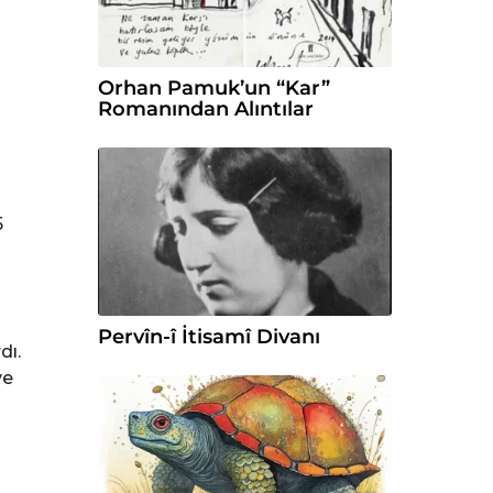
Orhan Pamuk’un “Kar”
Romanından Alıntılar
5
Pervîn-î İtisamî Divanı
dı.
ve