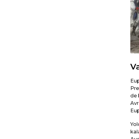
Va
Eup
Pre
de 
Avr
Eup
Yol
kal