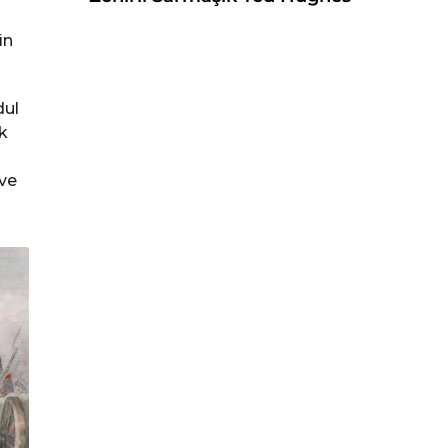
in
dul
k
 ve