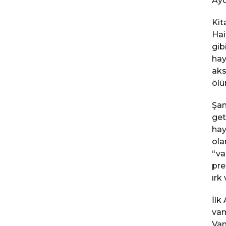
Ayd
Kit
Hai
gib
hay
aks
ölü
Şan
get
hay
ola
“va
pre
ırk
İlk
vam
Vam