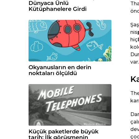
Dünyaca Ünlü
Tha
Kütüphanelere Girdi
önc
Şaş
nis
hiç
kol
Dun
var.
Okyanusların en derin
noktaları ölçüldü
Ka
The
karm
Dar
çal
dev
Küçük paketlerde büyük
çoc
tarih; İlk görüşmenin