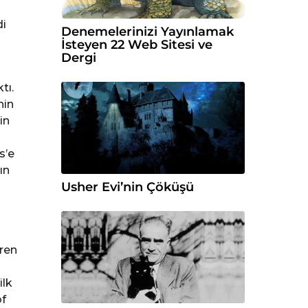
di
Denemelerinizi Yayınlamak
İsteyen 22 Web Sitesi ve
Dergi
tı.
nin
in
s’e
ın
Usher Evi’nin Çöküşü
eren
ilk
of