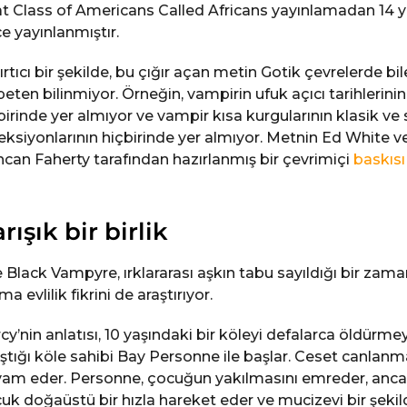
t Class of Americans Called Africans yayınlamadan 14 yı
e yayınlanmıştır.
ırtıcı bir şekilde, bu çığır açan metin Gotik çevrelerde bil
peten bilinmiyor. Örneğin, vampirin ufuk açıcı tarihlerinin
birinde yer almıyor ve vampir kısa kurgularının klasik ve
eksiyonlarının hiçbirinde yer almıyor. Metnin Ed White v
can Faherty tarafından hazırlanmış bir çevrimiçi
baskısı
rışık bir birlik
 Black Vampyre, ırklararası aşkın tabu sayıldığı bir zam
a evlilik fikrini de araştırıyor.
cy’nin anlatısı, 10 yaşındaki bir köleyi defalarca öldürme
ıştığı köle sahibi Bay Personne ile başlar. Ceset canlan
am eder. Personne, çocuğun yakılmasını emreder, anc
uk doğaüstü bir hızla hareket eder ve mucizevi bir şekil