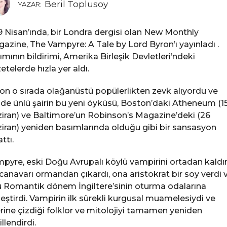
Beril Toplusoy
YAZAR:
9 Nisan’ında, bir Londra dergisi olan New Monthly
azine, The Vampyre: A Tale by Lord Byron’ı yayınladı .
ımının bildirimi, Amerika Birleşik Devletleri’ndeki
etelerde hızla yer aldı.
on o sırada olağanüstü popülerlikten zevk alıyordu ve
de ünlü şairin bu yeni öyküsü, Boston’daki Atheneum (1
iran) ve Baltimore’un Robinson’s Magazine’deki (26
iran) yeniden basımlarında olduğu gibi bir sansasyon
ttı.
pyre, eski Doğu Avrupalı ​​köylü vampirini ortadan kaldır
canavarı ormandan çıkardı, ona aristokrat bir soy verdi 
 Romantik dönem İngiltere’sinin oturma odalarına
leştirdi. Vampirin ilk sürekli kurgusal muamelesiydi ve
rine çizdiği folklor ve mitolojiyi tamamen yeniden
llendirdi.