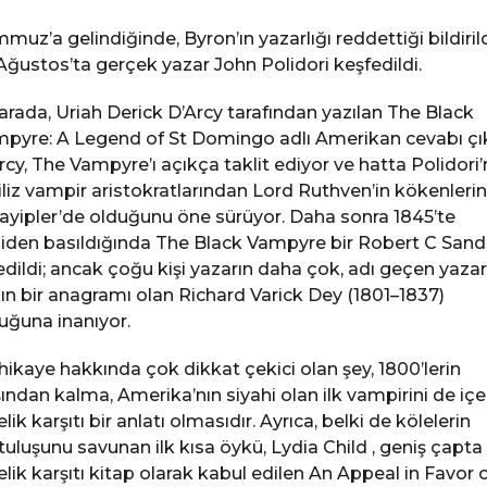
muz’a gelindiğinde, Byron’ın yazarlığı reddettiği bildiril
Ağustos’ta gerçek yazar John Polidori keşfedildi.
arada, Uriah Derick D’Arcy tarafından yazılan The Black
pyre: A Legend of St Domingo adlı Amerikan cevabı çık
rcy, The Vampyre’ı açıkça taklit ediyor ve hatta Polidori’
iliz vampir aristokratlarından Lord Ruthven’in kökenlerin
ayipler’de olduğunu öne sürüyor. Daha sonra 1845’te
iden basıldığında The Black Vampyre bir Robert C Sand
edildi; ancak çoğu kişi yazarın daha çok, adı geçen yazar
ın bir anagramı olan Richard Varick Dey (1801–1837)
uğuna inanıyor.
hikaye hakkında çok dikkat çekici olan şey, 1800’lerin
ından kalma, Amerika’nın siyahi olan ilk vampirini de iç
elik karşıtı bir anlatı olmasıdır. Ayrıca, belki de kölelerin
tuluşunu savunan ilk kısa öykü, Lydia Child , geniş çapta 
elik karşıtı kitap olarak kabul edilen An Appeal in Favor 