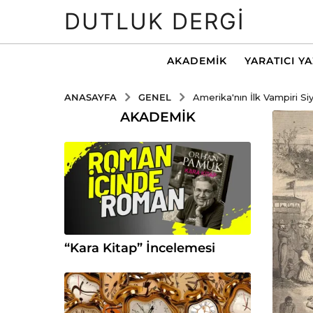
DUTLUK DERGI
AKADEMIK
YARATICI Y
GENEL
ANASAYFA
Amerika'nın İlk Vampiri Si
AKADEMIK
“Kara Kitap” İncelemesi