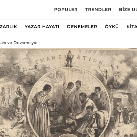
POPÜLER
TRENDLER
BIZE U
AZARLIK
YAZAR HAYATI
DENEMELER
ÖYKÜ
KIT
yahi ve Devrimciydi