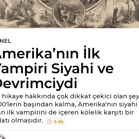
NEL
merika’nın İlk
ampiri Siyahi ve
evrimciydi
 hikaye hakkında çok dikkat çekici olan şey
00'lerin başından kalma, Amerika'nın siyahi
an ilk vampirini de içeren kölelik karşıtı bir
latı olmasıdır.
3 dk