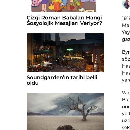
c
e
Çizgi Roman Babaları Hangi
181
Sosyolojik Mesajları Veriyor?
Mag
Yay
gaz
Byr
söz
Haz
Haz
Soundgarden’ın tarihi belli
yara
oldu
Vam
Bu 
onu
yer
üze
şeki