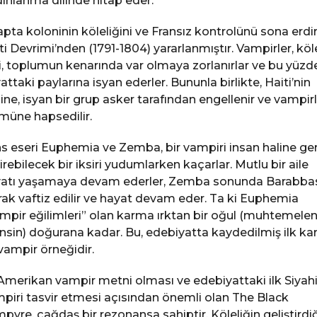
ınlanma dilinde hitap eder.
apta koloninin köleliğini ve Fransız kontrolünü sona erdi
ti Devrimi’nden (1791-1804) yararlanmıştır. Vampirler, köl
i, toplumun kenarında var olmaya zorlanırlar ve bu yüzd
attaki paylarına isyan ederler. Bununla birlikte, Haiti’nin
ine, isyan bir grup asker tarafından engellenir ve vampirl
müne hapsedilir.
s eseri Euphemia ve Zemba, bir vampiri insan haline ger
irebilecek bir iksiri yudumlarken kaçarlar. Mutlu bir aile
atı yaşamaya devam ederler, Zemba sonunda Barabba
rak vaftiz edilir ve hayat devam eder. Ta ki Euphemia
mpir eğilimleri” olan karma ırktan bir oğul (muhtemele
nsin) doğurana kadar. Bu, edebiyatta kaydedilmiş ilk kar
 vampir örneğidir.
 Amerikan vampir metni olması ve edebiyattaki ilk Siyah
piri tasvir etmesi açısından önemli olan The Black
pyre, çağdaş bir rezonansa sahiptir. Köleliğin geliştirdiğ