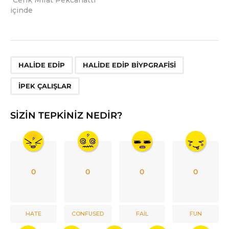
içinde
,
,
HALIDE EDIP
HALIDE EDIP BIYPGRAFISI
IPEK ÇALIŞLAR
SIZIN TEPKINIZ NEDIR?
0
0
0
0
HATE
CONFUSED
FAIL
FUN