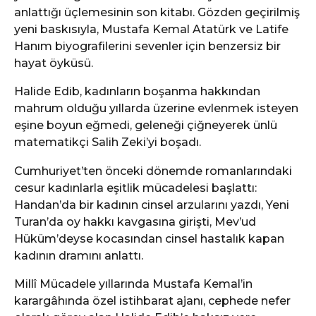
e
anlattığı üçlemesinin son kitabı. Gözden geçirilmiş
yeni baskısıyla, Mustafa Kemal Atatürk ve Latife
Hanım biyografilerini sevenler için benzersiz bir
hayat öyküsü.
Halide Edib, kadınların boşanma hakkından
mahrum olduğu yıllarda üzerine evlenmek isteyen
eşine boyun eğmedi, geleneği çiğneyerek ünlü
matematikçi Salih Zeki’yi boşadı.
Cumhuriyet’ten önceki dönemde romanlarındaki
cesur kadınlarla eşitlik mücadelesi başlattı:
Handan’da bir kadının cinsel arzularını yazdı, Yeni
Turan’da oy hakkı kavgasına girişti, Mev’ud
Hüküm’deyse kocasından cinsel hastalık kapan
kadının dramını anlattı.
Millî Mücadele yıllarında Mustafa Kemal’in
karargâhında özel istihbarat ajanı, cephede nefer