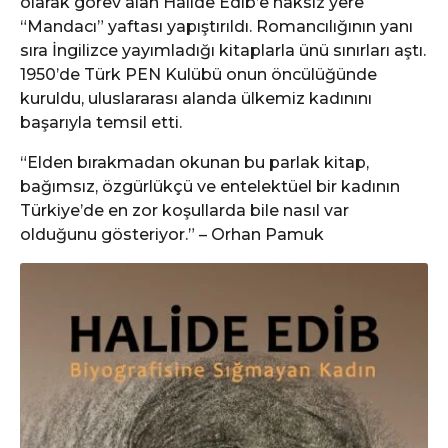
olarak görev alan Halide Edib’e haksız yere
“Mandacı” yaftası yapıştırıldı. Romancılığının yanı
sıra İngilizce yayımladığı kitaplarla ünü sınırları aştı.
1950’de Türk PEN Kulübü onun öncülüğünde
kuruldu, uluslararası alanda ülkemiz kadınını
başarıyla temsil etti.
“Elden bırakmadan okunan bu parlak kitap,
bağımsız, özgürlükçü ve entelektüel bir kadının
Türkiye’de en zor koşullarda bile nasıl var
olduğunu gösteriyor.” – Orhan Pamuk