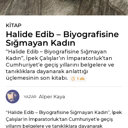
KITAP
6
Halide Edib – Biyografisine
y
ı
Sığmayan Kadın
l
“Halide Edib – Biyografisine Sığmayan
ö
Kadın”, İpek Çalışlar’ın İmparatorluk’tan
n
Cumhuriyet’e geçiş yıllarını belgelere ve
c
tanıklıklara dayanarak anlattığı
e
üçlemesinin son kitabı.
1 dk
6
y
ı
Alper Kaya
YAZAR:
l
ö
“Halide Edib – Biyografisine Sığmayan Kadın”, İpek
n
Çalışlar’ın İmparatorluk’tan Cumhuriyet’e geçiş
c
yıllarını belgelere ve tanıklıklara dayanarak