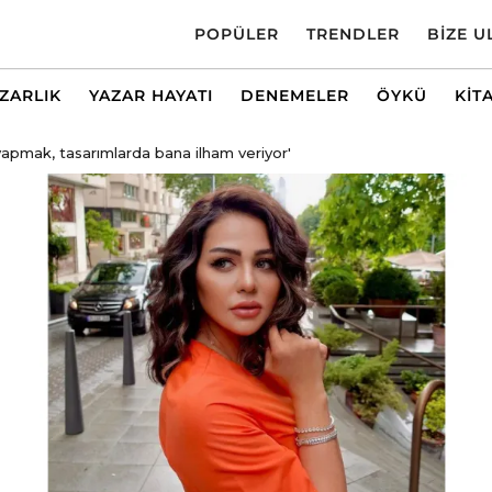
POPÜLER
TRENDLER
BIZE U
AZARLIK
YAZAR HAYATI
DENEMELER
ÖYKÜ
KIT
apmak, tasarımlarda bana ilham veriyor'