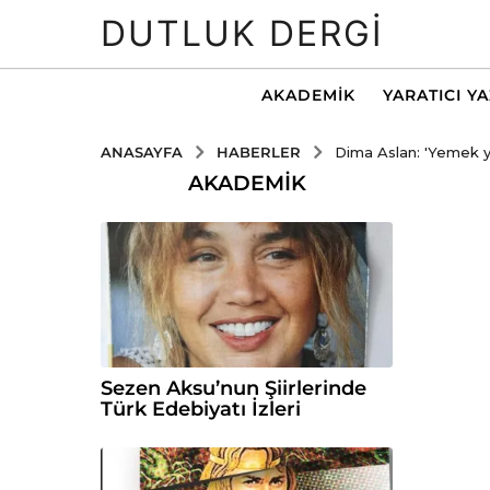
DUTLUK DERGI
AKADEMIK
YARATICI Y
HABERLER
ANASAYFA
Dima Aslan: 'Yemek y
AKADEMIK
Sezen Aksu’nun Şiirlerinde
Türk Edebiyatı İzleri