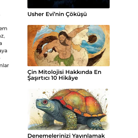
t
Usher Evi’nin Çöküşü
nem
z,
a
aya
e
mlar
Çin Mitolojisi Hakkında En
Şaşırtıcı 10 Hikâye
Denemelerinizi Yayınlamak