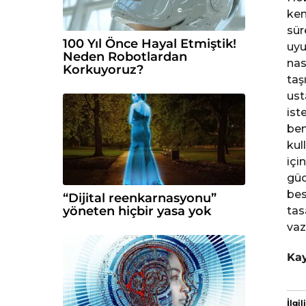
ken
sür
100 Yıl Önce Hayal Etmiştik!
uyu
Neden Robotlardan
nas
Korkuyoruz?
taş
ust
ist
ben
kul
içi
güc
bes
“Dijital reenkarnasyonu”
yöneten hiçbir yasa yok
tas
vaz
Ka
İlgili