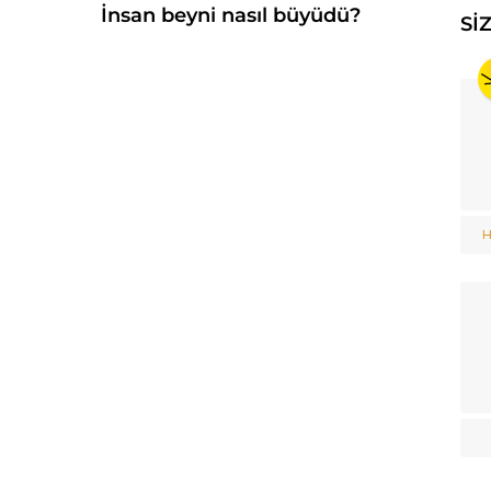
İnsan beyni nasıl büyüdü?
SI
H