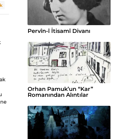
dk
Pervîn-î İtisamî Divanı
k
rak
Orhan Pamuk’un “Kar”
u
Romanından Alıntılar
ine