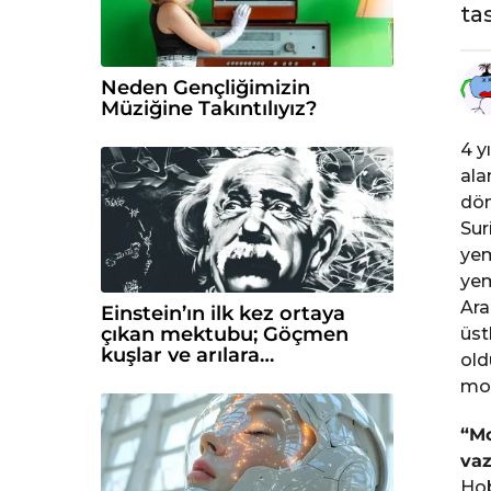
ta
c
e
Neden Gençliğimizin
Müziğine Takıntılıyız?
4 y
ala
dön
Sur
yem
yem
Ara
Einstein’ın ilk kez ortaya
çıkan mektubu; Göçmen
üst
kuşlar ve arılara…
old
mod
“Mo
va
Hob