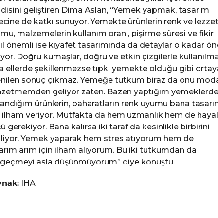
disini geliştiren Dima Aslan, “Yemek yapmak, tasarım
ecine de katkı sunuyor. Yemekte ürünlerin renk ve lezze
mu, malzemelerin kullanım oranı, pişirme süresi ve fikir
ıl önemli ise kıyafet tasarımında da detaylar o kadar ö
ıyor. Doğru kumaşlar, doğru ve etkin çizgilerle kullanılma
a ellerde şekillenmezse tıpkı yemekte olduğu gibi ortay
enilen sonuç çıkmaz. Yemeğe tutkum biraz da onu mod
zetmemden geliyor zaten. Bazen yaptığım yemeklerd
landığım ürünlerin, baharatların renk uyumu bana tasarı
n ilham veriyor. Mutfakta da hem uzmanlık hem de hayal
ü gerekiyor. Bana kalırsa iki taraf da kesinlikle birbirini
liyor. Yemek yaparak hem stres atıyorum hem de
arımlarım için ilham alıyorum. Bu iki tutkumdan da
geçmeyi asla düşünmüyorum” diye konuştu.
ynak:
IHA