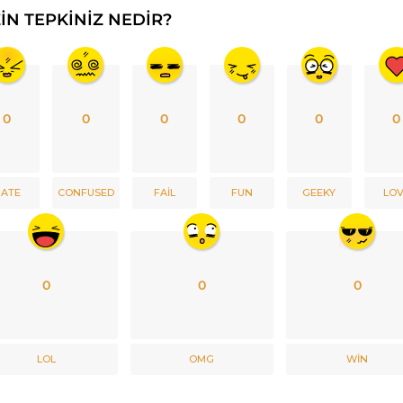
ZIN TEPKINIZ NEDIR?
0
0
0
0
0
0
ATE
CONFUSED
FAIL
FUN
GEEKY
LO
0
0
0
LOL
OMG
WIN