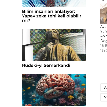
Bilim insanları anlatıyor:
Yapay zeka tehlikeli olabilir
mi?
Ayı,
Yunu
Anl
Deği
18 
"Sağ
Rudekî-yi Semerkandî
A
V