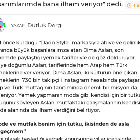
sarımlarımda bana ilham veriyor" dedi.
1 
Dutluk Dergi
YAZAR:
ıl önce kurduğu “Dado Style” markasıyla abiye ve gelinli
nında büyük başarılara imza atan Dima Aslan, son
emde paylaştığı yemek tarifleriyle de göz dolduruyor.
iye doğumlu Aslan, tariflerinde hem Arap hem Türk
eklerine yer veriyor. Dima Aslan, iki kültürün öne çıkan
eklerini 730 bin takipçili Instagram hesabında paylaşa
p ve Türk mutfağının tanıtımında önemli bir misyon da
leniyor. Yemek yapmanın moda gibi kendisi için bir tutk
uğunu söyleyen Aslan, mutfaktaki çalışmalarının kendis
a alanında da ilham verdiğini belirtiyor.
de ve mutfak benim için tutku, ikisinden de asla
zgeçmem”
i olarak başladığı yemek konusunda yıllar içerisinde