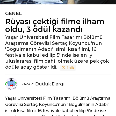
GENEL
5
Rüyası çektiği filme ilham
y
ı
oldu, 3 ödül kazandı
l
Yaşar Üniversitesi Film Tasarımı Bölümü
ö
Araştırma Görevlisi Sertaç Koyuncu'nun
n
'Boğulmanın Adabı' isimli kısa filmi, 16
c
festivale kabul edilip 5'inde ise en iyi
e
uluslararası film dahil olmak üzere pek çok
5
ödüle aday gösterildi.
1 dk
y
ı
l
Dutluk Dergi
YAZAR:
ö
n
Yaşar Üniversitesi Film Tasarımı Bölümü Araştırma
c
Görevlisi Sertaç Koyuncu’nun “Boğulmanın Adabı”
e
isimli kısa filmi, 16 festivale kabul edilip 5’inde ise