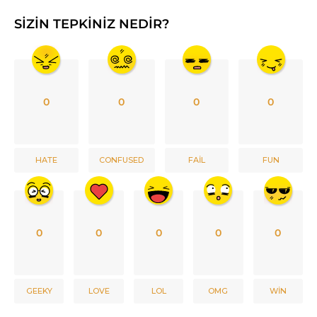
SIZIN TEPKINIZ NEDIR?
0
0
0
0
HATE
CONFUSED
FAIL
FUN
0
0
0
0
0
GEEKY
LOVE
LOL
OMG
WIN