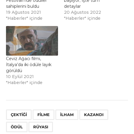
Festivali’nde ödüller
başlıyor; İşte tüm
sahiplerini buldu
detaylar
19 Ağustos 2021
20 Ağustos 2022
"Haberler" içinde
"Haberler" içinde
Ceviz Ağacı filmi,
İtalya’da iki ödüle layık
görüldü
10 Eylül 2021
"Haberler" içinde
,
,
,
,
,
ÇEKTIĞI
FILME
ILHAM
KAZANDI
ÖDÜL
RÜYASI