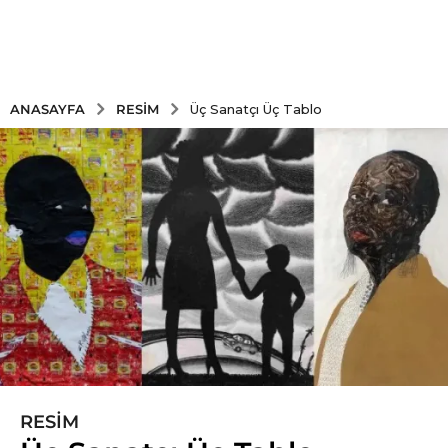
RESIM
ANASAYFA
Üç Sanatçı Üç Tablo
RESIM
6
y