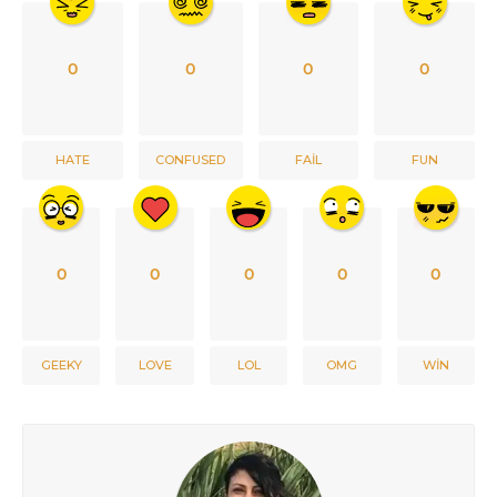
0
0
0
0
HATE
CONFUSED
FAIL
FUN
0
0
0
0
0
GEEKY
LOVE
LOL
OMG
WIN