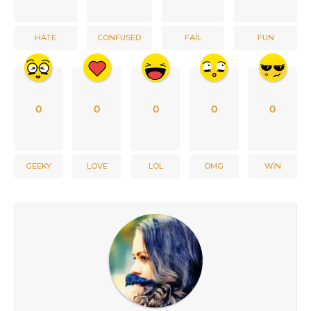
HATE
CONFUSED
FAIL
FUN
0
0
0
0
0
GEEKY
LOVE
LOL
OMG
WIN