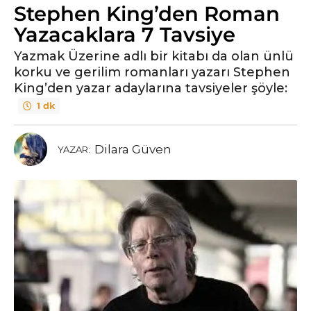
Stephen King’den Roman
y
ı
Yazacaklara 7 Tavsiye
l
Yazmak Üzerine adlı bir kitabı da olan ünlü
ö
korku ve gerilim romanları yazarı Stephen
n
King’den yazar adaylarına tavsiyeler şöyle:
c
1 dk
e
6
y
Dilara Güven
YAZAR:
ı
l
ö
n
c
e