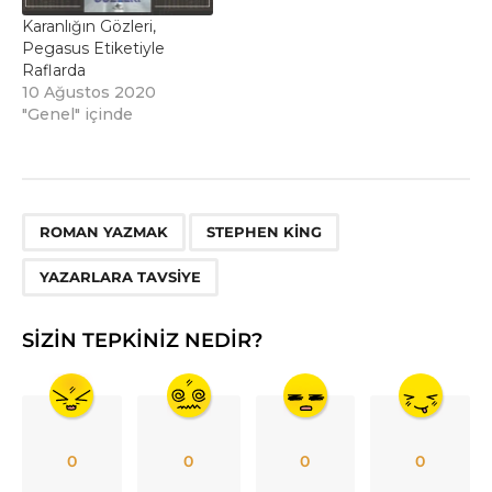
Karanlığın Gözleri,
Pegasus Etiketiyle
Raflarda
10 Ağustos 2020
"Genel" içinde
,
,
ROMAN YAZMAK
STEPHEN KING
YAZARLARA TAVSIYE
SIZIN TEPKINIZ NEDIR?
0
0
0
0