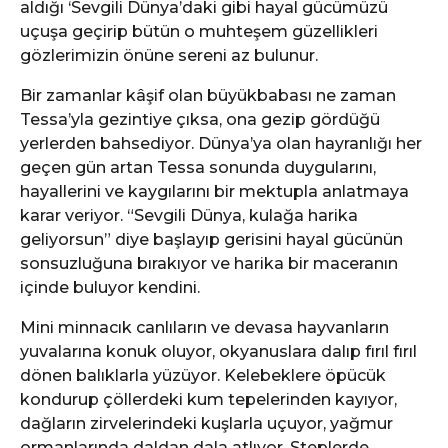
aldığı ‘Sevgili Dünya’daki gibi hayal gücümüzü
e
uçuşa geçirip bütün o muhteşem güzellikleri
gözlerimizin önüne sereni az bulunur.
Bir zamanlar kâşif olan büyükbabası ne zaman
Tessa’yla gezintiye çıksa, ona gezip gördüğü
yerlerden bahsediyor. Dünya’ya olan hayranlığı her
geçen gün artan Tessa sonunda duygularını,
hayallerini ve kaygılarını bir mektupla anlatmaya
karar veriyor. “Sevgili Dünya, kulağa harika
geliyorsun” diye başlayıp gerisini hayal gücünün
sonsuzluğuna bırakıyor ve harika bir maceranın
içinde buluyor kendini.
Mini minnacık canlıların ve devasa hayvanların
yuvalarına konuk oluyor, okyanuslara dalıp fırıl fırıl
dönen balıklarla yüzüyor. Kelebeklere öpücük
kondurup çöllerdeki kum tepelerinden kayıyor,
dağların zirvelerindeki kuşlarla uçuyor, yağmur
ormanlarında daldan dala atlıyor. Steplerde