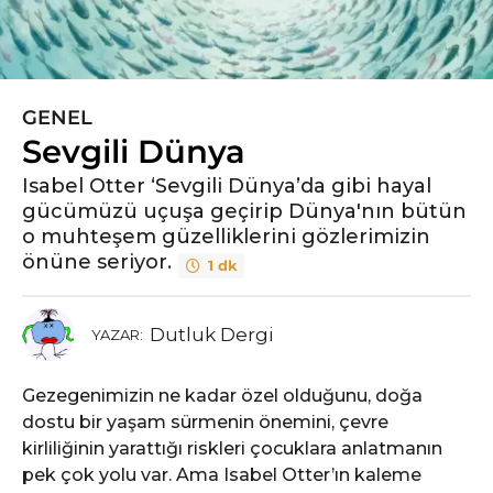
GENEL
5
Sevgili Dünya
y
ı
Isabel Otter ‘Sevgili Dünya’da gibi hayal
l
gücümüzü uçuşa geçirip Dünya'nın bütün
ö
o muhteşem güzelliklerini gözlerimizin
n
önüne seriyor.
1 dk
c
e
5
Dutluk Dergi
YAZAR:
y
ı
Gezegenimizin ne kadar özel olduğunu, doğa
l
dostu bir yaşam sürmenin önemini, çevre
ö
kirliliğinin yarattığı riskleri çocuklara anlatmanın
n
pek çok yolu var. Ama Isabel Otter’ın kaleme
c