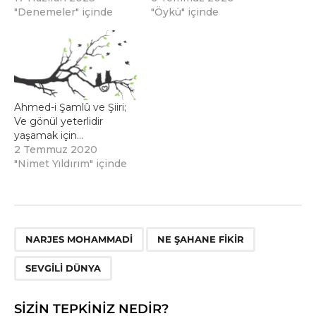
"Denemeler" içinde
"Öykü" içinde
Ahmed-i Şamlû ve Şiiri;
Ve gönül yeterlidir
yaşamak için…
2 Temmuz 2020
"Nimet Yıldırım" içinde
,
,
NARJES MOHAMMADI
NE ŞAHANE FIKIR
SEVGILI DÜNYA
SIZIN TEPKINIZ NEDIR?