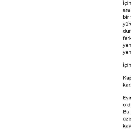
İçi
ara
bir
yür
dur
far
yan
yan
İçi
Kap
kar
Evi
o d
Bu 
üze
kay