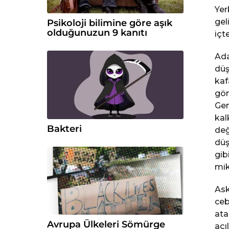
Yer
gel
Psikoloji bilimine göre aşık
olduğunuzun 9 kanıtı
içt
Ada
düş
kaf
göm
Gen
kal
Bakteri
değ
düş
gib
mik
Ask
ceb
ata
Avrupa Ülkeleri Sömürge
açı