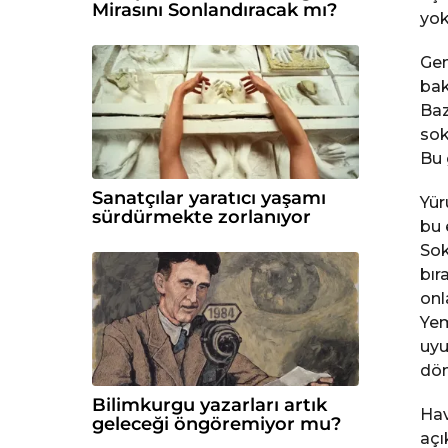
Mirasını Sonlandıracak mı?
yok
Gen
bak
Baz
sok
Bu 
Sanatçılar yaratıcı yaşamı
Yür
sürdürmekte zorlanıyor
bu 
Sok
bır
onl
Yem
uyu
dön
Bilimkurgu yazarları artık
Hav
geleceği öngöremiyor mu?
açı