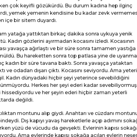
ken çok keyifli gözükürdü. Bu durum kadına hep ilginç
irdi, yemek yemenin kendisine bu kadar zevk vermeme
en içe bir sitem duyardı.
m yatağa yattıktan birkaç dakika sonra uykuya yenik
tü. Kadın gözlerini ayırmadan kocasını izledi. Kocasının
ası yavaşça ağırlaştı ve bir süre sonra tamamen yastığa
üldü. Bu hareketten sonra top patlasa yine de uyanma
ç kadın bir süre tavana baktı. Sonra yavaşça yataktan
ktı ve odadan dışarı çıktı. Kocasını seviyordu. Ama yeter
il. Kadın dünyadaki hiçbir şeyi yeterince sevebildiğini
ünmüyordu. Herkes her şeyi ederi kadar sevebiliyormuş
i hissediyordu ve her şeyin ederi hiçbir zaman yeterli
tarda değildi.
ılıktan montunu alıp giydi. Anahtarı ve cüzdanı montun
indeydi. Dış kapıyı yavaş hareketlerle açıp adımını soka
rken yüzü de vücudu da gevşekti. Evlerinin kapısı sokağ
lıyordu. Ama evlerinde kapısı sokağa açılan evlerin neşes