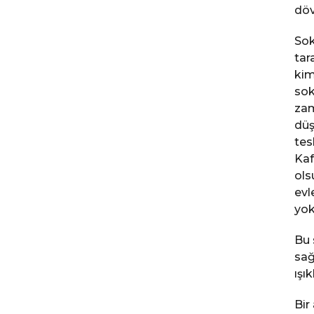
döv
Sok
tar
kim
sok
zam
düş
tes
Kaf
ols
evl
yok
Bu 
sağ
ışı
Bir