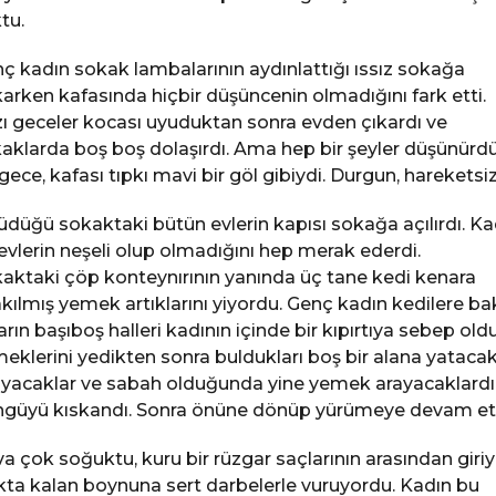
tu.
ç kadın sokak lambalarının aydınlattığı ıssız sokağa
arken kafasında hiçbir düşüncenin olmadığını fark etti.
ı geceler kocası uyuduktan sonra evden çıkardı ve
aklarda boş boş dolaşırdı. Ama hep bir şeyler düşünürdü
gece, kafası tıpkı mavi bir göl gibiydi. Durgun, hareketsiz
üdüğü sokaktaki bütün evlerin kapısı sokağa açılırdı. Ka
evlerin neşeli olup olmadığını hep merak ederdi.
aktaki çöp konteynırının yanında üç tane kedi kenara
akılmış yemek artıklarını yiyordu. Genç kadın kedilere bak
arın başıboş halleri kadının içinde bir kıpırtıya sebep oldu
eklerini yedikten sonra buldukları boş bir alana yatacak
yacaklar ve sabah olduğunda yine yemek arayacaklardı
güyü kıskandı. Sonra önüne dönüp yürümeye devam ett
a çok soğuktu, kuru bir rüzgar saçlarının arasından giriy
kta kalan boynuna sert darbelerle vuruyordu. Kadın bu