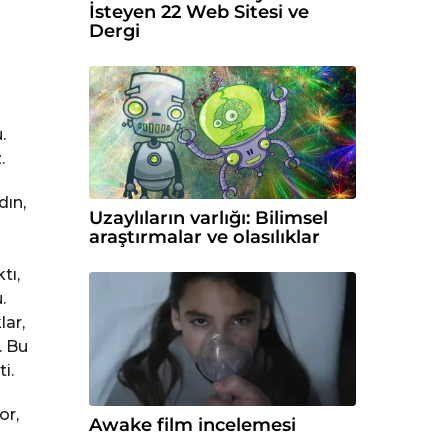
İsteyen 22 Web Sitesi ve
Dergi
.
.
dın,
Uzaylıların varlığı: Bilimsel
araştırmalar ve olasılıklar
tı,
.
lar,
. Bu
i.
or,
Awake film incelemesi