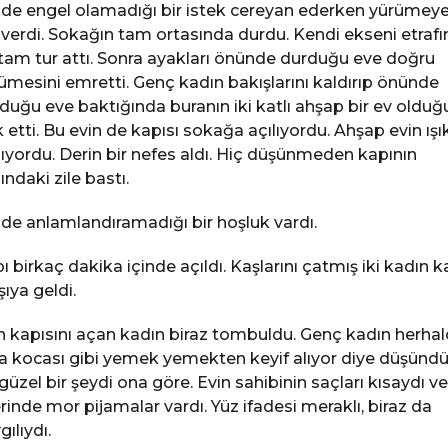
nde engel olamadığı bir istek cereyan ederken yürümey
 verdi. Sokağın tam ortasında durdu. Kendi ekseni etraf
 tam tur attı. Sonra ayakları önünde durduğu eve doğru
ümesini emretti. Genç kadın bakışlarını kaldırıp önünde
duğu eve baktığında buranın iki katlı ahşap bir ev oldu
k etti. Bu evin de kapısı sokağa açılıyordu. Ahşap evin ışık
ıyordu. Derin bir nefes aldı. Hiç düşünmeden kapının
ındaki zile bastı.
nde anlamlandıramadığı bir hoşluk vardı.
ı birkaç dakika içinde açıldı. Kaşlarını çatmış iki kadın ka
şıya geldi.
n kapısını açan kadın biraz tombuldu. Genç kadın herha
a kocası gibi yemek yemekten keyif alıyor diye düşündü
güzel bir şeydi ona göre. Evin sahibinin saçları kısaydı ve
rinde mor pijamalar vardı. Yüz ifadesi meraklı, biraz da
gılıydı.