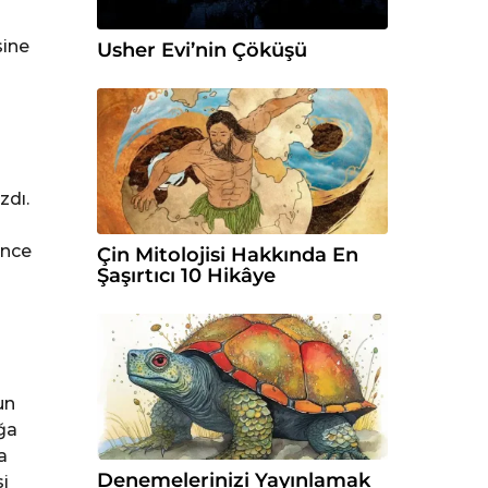
sine
Usher Evi’nin Çöküşü
zdı.
ince
Çin Mitolojisi Hakkında En
Şaşırtıcı 10 Hikâye
un
ğa
a
Denemelerinizi Yayınlamak
i