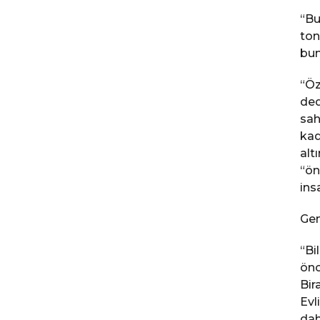
“Bu
ton
bun
“Öz
ded
sah
kad
alt
“ön
ins
Gen
“Bi
önc
Bir
Evl
dah