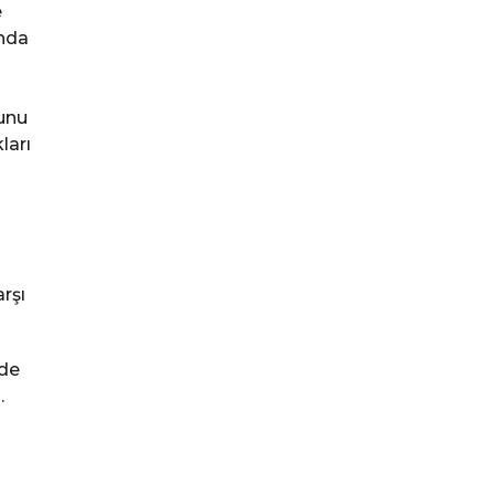
e
ında
ğunu
ları
rşı
lde
.