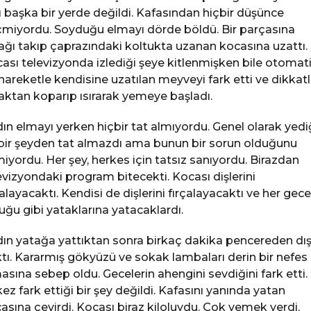
ı başka bir yerde değildi. Kafasından hiçbir düşünce
miyordu. Soyduğu elmayı dörde böldü. Bir parçasına
ağı takıp çaprazındaki koltukta uzanan kocasına uzattı.
ası televizyonda izlediği şeye kitlenmişken bile otomat
 hareketle kendisine uzatılan meyveyi fark etti ve dikkatl
aktan koparıp ısırarak yemeye başladı.
ın elmayı yerken hiçbir tat almıyordu. Genel olarak yedi
bir şeyden tat almazdı ama bunun bir sorun olduğunu
miyordu. Her şey, herkes için tatsız sanıyordu. Birazdan
evizyondaki program bitecekti. Kocası dişlerini
çalayacaktı. Kendisi de dişlerini fırçalayacaktı ve her gece
uğu gibi yataklarına yatacaklardı.
ın yatağa yattıktan sonra birkaç dakika pencereden dış
tı. Kararmış gökyüzü ve sokak lambaları derin bir nefes
asına sebep oldu. Gecelerin ahengini sevdiğini fark etti.
 kez fark ettiği bir şey değildi. Kafasını yanında yatan
asına çevirdi. Kocası biraz kiloluydu. Çok yemek yerdi.