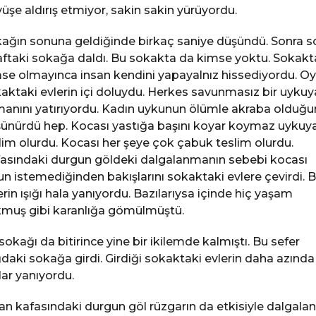
üşe aldırış etmiyor, sakin sakin yürüyordu.
ağın sonuna geldiğinde birkaç saniye düşündü. Sonra s
aftaki sokağa daldı. Bu sokakta da kimse yoktu. Sokakt
se olmayınca insan kendini yapayalnız hissediyordu. O
aktaki evlerin içi doluydu. Herkes savunmasız bir uykuy
anını yatırıyordu. Kadın uykunun ölümle akraba olduğu
ünürdü hep. Kocası yastığa başını koyar koymaz uykuy
lim olurdu. Kocası her şeye çok çabuk teslim olurdu.
asındaki durgun göldeki dalgalanmanın sebebi kocası
un istemediğinden bakışlarını sokaktaki evlere çevirdi. B
erin ışığı hala yanıyordu. Bazılarıysa içinde hiç yaşam
muş gibi karanlığa gömülmüştü.
sokağı da bitirince yine bir ikilemde kalmıştı. Bu sefer
daki sokağa girdi. Girdiği sokaktaki evlerin daha azında
klar yanıyordu.
 an kafasındaki durgun göl rüzgarın da etkisiyle dalgalan