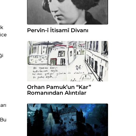
ik
Pervîn-î İtisamî Divanı
ice
ği
Orhan Pamuk’un “Kar”
Romanından Alıntılar
arı
 Bu