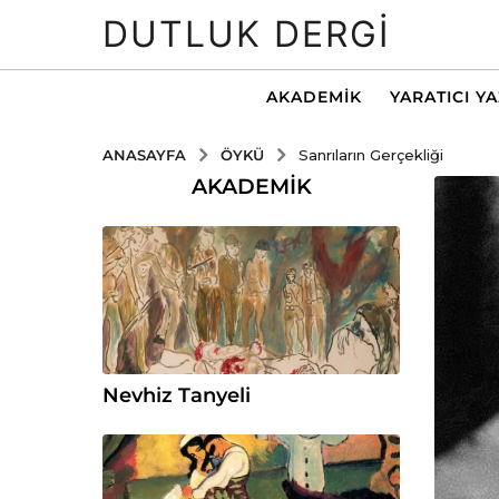
DUTLUK DERGI
AKADEMIK
YARATICI Y
ÖYKÜ
ANASAYFA
Sanrıların Gerçekliği
AKADEMIK
Nevhiz Tanyeli