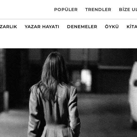
POPÜLER
TRENDLER
BIZE U
AZARLIK
YAZAR HAYATI
DENEMELER
ÖYKÜ
KIT