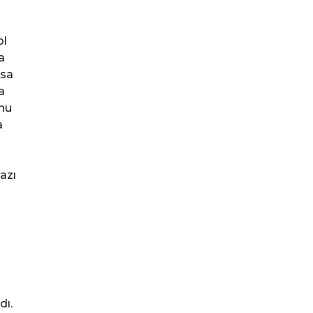
ol
a
ysa
a
nu
a
azı
dı.