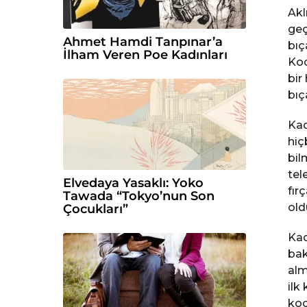
Akl
geç
Ahmet Hamdi Tanpınar’a
bıç
İlham Veren Poe Kadınları
Koc
bir
bıç
Kad
hiç
bil
tel
Elvedaya Yasaklı: Yoko
fır
Tawada “Tokyo’nun Son
old
Çocukları”
Kad
bak
alm
ilk
koc