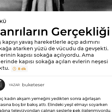
KÜ
anrıların Gerçekliği
ş kapıyı yavaş hareketlerle açıp adımını
kağa atarken yüzü de vücudu da gevşekti.
lerinin kapısı sokağa açılıyordu. Ama
lerinde kapısı sokağa açılan evlerin neşesi
ktu.
8 dk
buketeser
YAZAR:
ç kadın akşam yemeğini yedikten sonra ağırlaşan
asına boş bir bakış attı. Elindeki yeşil elmayı soyarken
ağına televizyondan çalınan seslerle pek ilgilenmiyordu.