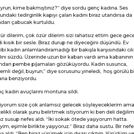
yrun, kime bakmıştınız?” diye sordu genç kadına. Ses
undaki tedirginlik kapıyı çalan kadını biraz utandırsa da
dan çabucak kurtuldu.
ür dilerim, çok özür dilerim sizi rahatsız ettim gece gece
i kısık bir sesle. Biraz durup ne diyeceğini düşündü. Ev
ibi kadın anlamlandıramadığı bir bakışla karşısındaki cılı
ını süzdü. Üzerinde uzun bir kaban vardı ama kabanının
ından pembe pijamaları gözüküyordu. Kadın susunca,
emli değil, buyrun,” diye sorusunu yineledi, hoş görülü bi
ana benziyordu.
ç kadın avuçlarını montuna sildi.
liyorum size çok anlamsız gelecek söyleyeceklerim am
elikli olarak şunu belirtmek istiyorum ki ben deli değilim
az susup nefes aldı. “İki sokak ötede yaşıyorum hatta.
iyim, eşimle birlikte yaşıyoruz.” Biraz daha sustu. Bir nefe
a aldı. “Ben biraz yürümek için dışarı çıktım. Yürüdüm v