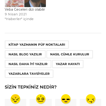
Veba Geceleri dizi olabilir
9 Nisan 2021
"Haberler" içinde
,
,
,
,
,
KITAP YAZMANIN PÜF NOKTALARI
NASIL BLOG YAZILIR
NASIL CÜMLE KURULUR
NASIL DAHA IYI YAZILIR
YAZAR HAYATI
YAZARLARA TAVSIYELER
SIZIN TEPKINIZ NEDIR?