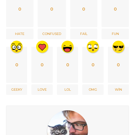
0
0
0
0
HATE
CONFUSED
FAIL
FUN
0
0
0
0
0
GEEKY
LOVE
LOL
OMG
WIN