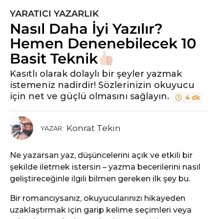
YARATICI YAZARLIK
6
Nasıl Daha İyi Yazılır?
y
ı
Hemen Denenebilecek 10
l
Basit Teknik
ö
n
Kasıtlı olarak dolaylı bir şeyler yazmak
istemeniz nadirdir! Sözlerinizin okuyucu
c
için net ve güçlü olmasını sağlayın.
e
4 dk
6
y
Konrat Tekin
YAZAR:
ı
l
ö
Ne yazarsan yaz, düşüncelerini açık ve etkili bir
n
şekilde iletmek istersin – yazma becerilerini nasıl
c
geliştireceğinle ilgili bilmen gereken ilk şey bu.
e
Bir romancıysanız, okuyucularınızı hikayeden
uzaklaştırmak için garip kelime seçimleri veya