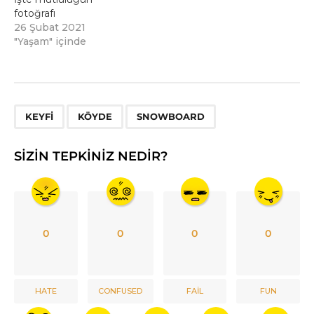
fotoğrafı
26 Şubat 2021
"Yaşam" içinde
,
,
KEYFI
KÖYDE
SNOWBOARD
SIZIN TEPKINIZ NEDIR?
0
0
0
0
HATE
CONFUSED
FAIL
FUN