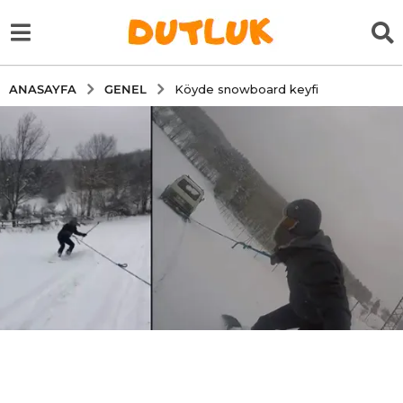
GENEL
ANASAYFA
Köyde snowboard keyfi
5
y