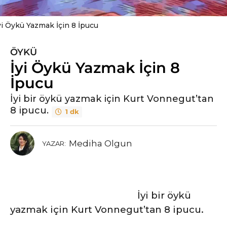
yi Öykü Yazmak İçin 8 İpucu
ÖYKÜ
6
İyi Öykü Yazmak İçin 8
y
ı
İpucu
l
İyi bir öykü yazmak için Kurt Vonnegut’tan
ö
8 ipucu.
1 dk
n
c
e
Mediha Olgun
YAZAR:
6
y
ı
l
İyi bir öykü
ö
yazmak için Kurt Vonnegut’tan 8 ipucu.
n
c