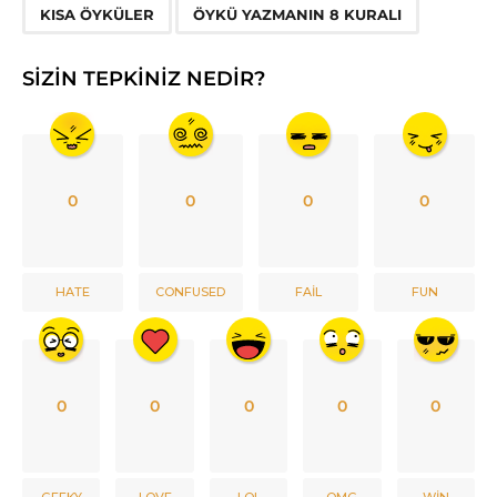
,
KISA ÖYKÜLER
ÖYKÜ YAZMANIN 8 KURALI
SIZIN TEPKINIZ NEDIR?
0
0
0
0
HATE
CONFUSED
FAIL
FUN
0
0
0
0
0
GEEKY
LOVE
LOL
OMG
WIN