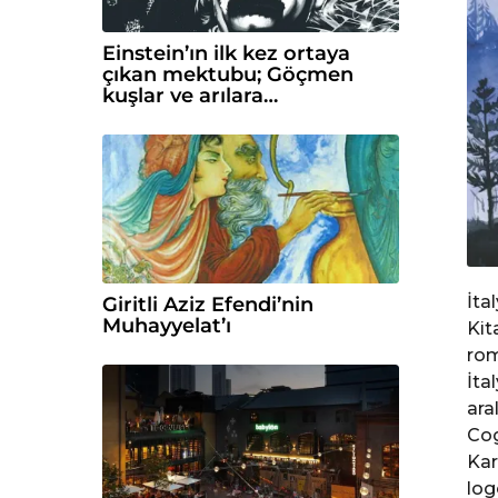
Einstein’ın ilk kez ortaya
çıkan mektubu; Göçmen
kuşlar ve arılara…
İta
Giritli Aziz Efendi’nin
Muhayyelat’ı
Kit
rom
İta
ara
Cog
Kar
log