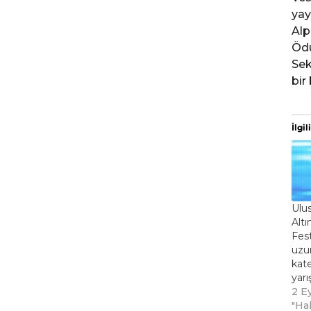
yay
Alp
Ödü
Sek
bir
İlgili
Ulus
Altı
Fest
uzu
kat
yarı
2 E
"Ha