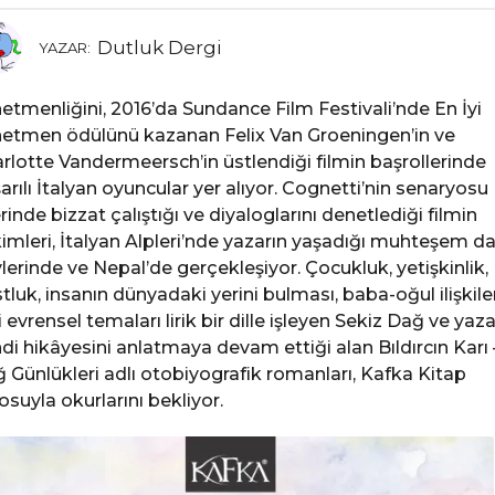
Dutluk Dergi
YAZAR:
etmenliğini, 2016’da Sundance Film Festivali’nde En İyi
etmen ödülünü kazanan Felix Van Groeningen’in ve
rlotte Vandermeersch’in üstlendiği filmin başrollerinde
arılı İtalyan oyuncular yer alıyor. Cognetti’nin senaryosu
rinde bizzat çalıştığı ve diyaloglarını denetlediği filmin
imleri, İtalyan Alpleri’nde yazarın yaşadığı muhteşem d
lerinde ve Nepal’de gerçekleşiyor. Çocukluk, yetişkinlik,
tluk, insanın dünyadaki yerini bulması, baba-oğul ilişkiler
i evrensel temaları lirik bir dille işleyen Sekiz Dağ ve yaza
di hikâyesini anlatmaya devam ettiği alan Bıldırcın Karı 
 Günlükleri adlı otobiyografik romanları, Kafka Kitap
osuyla okurlarını bekliyor.