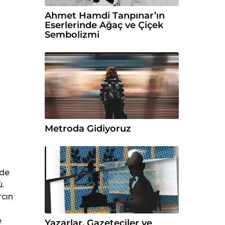
Ahmet Hamdi Tanpınar’ın
Eserlerinde Ağaç ve Çiçek
Sembolizmi
Metroda Gidiyoruz
 de
.
rcın
e
Yazarlar, Gazeteciler ve