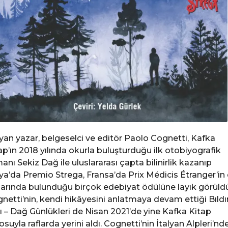
lyan yazar, belgeselci ve editör Paolo Cognetti, Kafka
ap’ın 2018 yılında okurla buluşturduğu ilk otobiyografik
anı Sekiz Dağ ile uluslararası çapta bilinirlik kazanıp
lya’da Premio Strega, Fransa’da Prix Médicis Étranger’in
larında bulunduğu birçok edebiyat ödülüne layık görüldü
netti’nin, kendi hikâyesini anlatmaya devam ettiği Bıldı
ı – Dağ Günlükleri de Nisan 2021’de yine Kafka Kitap
osuyla raflarda yerini aldı. Cognetti’nin İtalyan Alpleri’nd