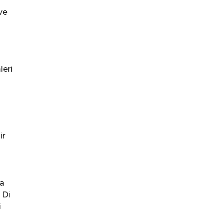
h
ve
eri
ir
ğa
 Di
i