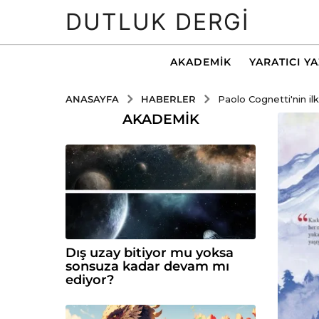
DUTLUK DERGI
AKADEMIK
YARATICI Y
HABERLER
ANASAYFA
Paolo Cognetti'nin il
AKADEMIK
Dış uzay bitiyor mu yoksa
sonsuza kadar devam mı
ediyor?