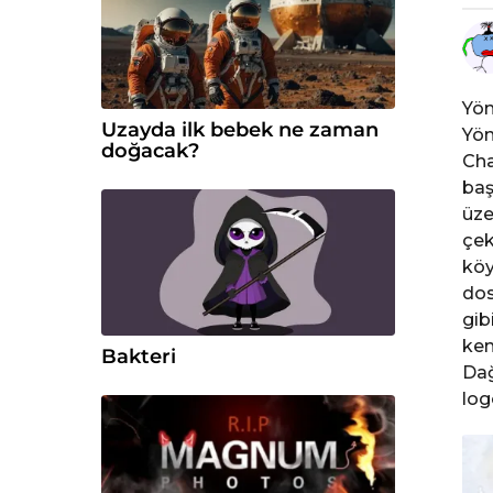
l
ö
n
c
Yön
e
Uzayda ilk bebek ne zaman
Yön
doğacak?
Cha
baş
üze
çek
köy
dos
gib
ken
Bakteri
Dağ
log