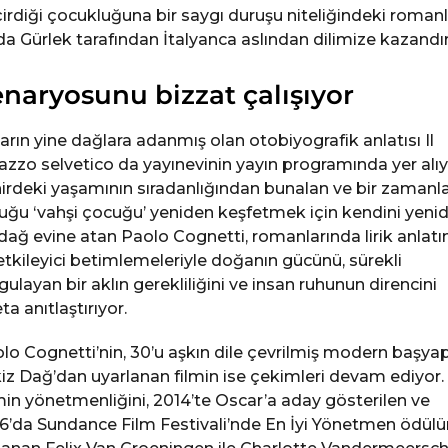
irdiği çocukluğuna bir saygı duruşu niteliğindeki romanl
da Gürlek tarafından İtalyanca aslından dilimize kazandırı
naryosunu bizzat çalışıyor
arın yine dağlara adanmış olan otobiyografik anlatısı Il
azzo selvetico da yayınevinin yayın programında yer alıy
irdeki yaşamının sıradanlığından bunalan ve bir zamanl
uğu ‘vahşi çocuğu’ yeniden keşfetmek için kendini yeni
 dağ evine atan Paolo Cognetti, romanlarında lirik anlatı
etkileyici betimlemeleriyle doğanın gücünü, sürekli
gulayan bir aklın gerekliliğini ve insan ruhunun direncini
ta anıtlaştırıyor.
lo Cognetti’nin, 30’u aşkın dile çevrilmiş modern başyap
iz Dağ’dan uyarlanan filmin ise çekimleri devam ediyor.
min yönetmenliğini, 2014’te Oscar’a aday gösterilen ve
6’da Sundance Film Festivali’nde En İyi Yönetmen ödül