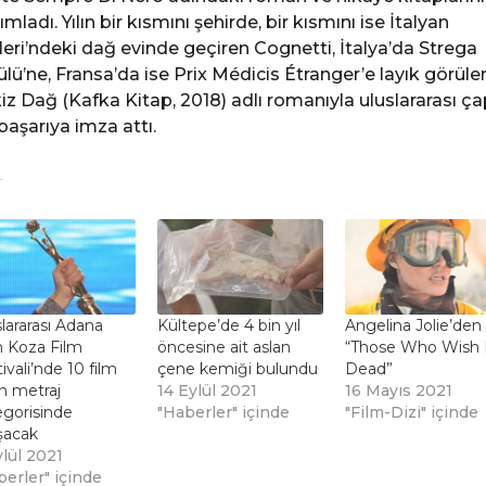
ımladı. Yılın bir kısmını şehirde, bir kısmını ise İtalyan
leri’ndeki dağ evinde geçiren Cognetti, İtalya’da Strega
lü’ne, Fransa’da ise Prix Médicis Étranger’e layık görüle
iz Dağ (Kafka Kitap, 2018) adlı romanıyla uluslararası ç
 başarıya imza attı.
lararası Adana
Kültepe’de 4 bin yıl
Angelina Jolie’den
n Koza Film
öncesine ait aslan
“Those Who Wish
ivali’nde 10 film
çene kemiği bulundu
Dead”
n metraj
14 Eylül 2021
16 Mayıs 2021
egorisinde
"Haberler" içinde
"Film-Dizi" içinde
şacak
ylül 2021
berler" içinde