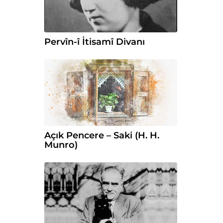
Pervîn-î İtisamî Divanı
Açık Pencere – Saki (H. H.
Munro)