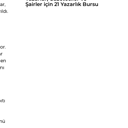
Şairler için 21 Yazarlık Bursu
ar,
ldı.
or.
ar
den
mı
ıtı
ünü