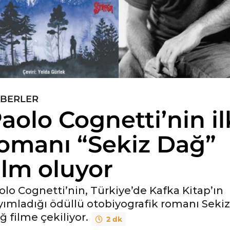
BERLER
aolo Cognetti’nin il
omanı “Sekiz Dağ”
ilm oluyor
olo Cognetti’nin, Türkiye’de Kafka Kitap’ın
yımladığı ödüllü otobiyografik romanı Sekiz
ğ filme çekiliyor.
2 dk