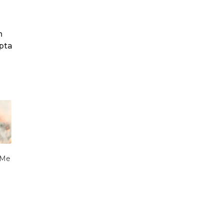
n
apta
 Me