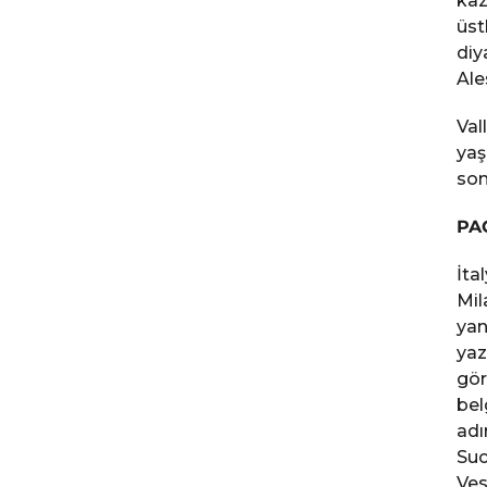
kaz
üst
diy
Ale
Val
yaş
son
PA
İta
Mil
yan
yaz
gör
bel
adı
Suc
Ves