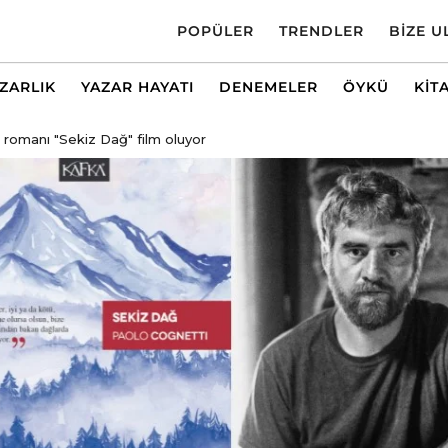
POPÜLER
TRENDLER
BIZE U
AZARLIK
YAZAR HAYATI
DENEMELER
ÖYKÜ
KIT
k romanı "Sekiz Dağ" film oluyor