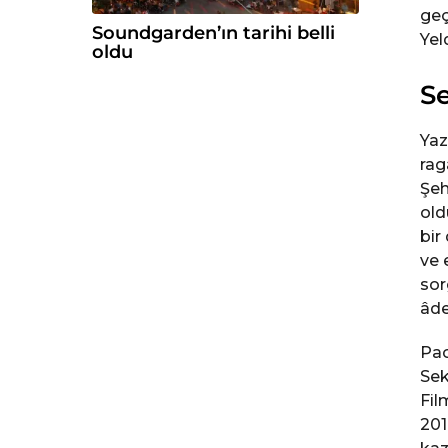
geç
Soundgarden’ın tarihi belli
Yel
oldu
Se
Yaz
rag
Şeh
old
bir
ve 
sor
âde
Pao
Sek
Fil
201