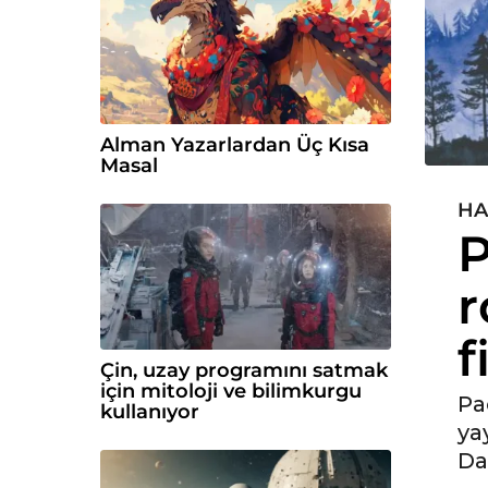
Alman Yazarlardan Üç Kısa
Masal
HA
5
P
y
ı
r
l
ö
f
n
c
Çin, uzay programını satmak
için mitoloji ve bilimkurgu
e
Pa
kullanıyor
5
ya
y
Da
ı