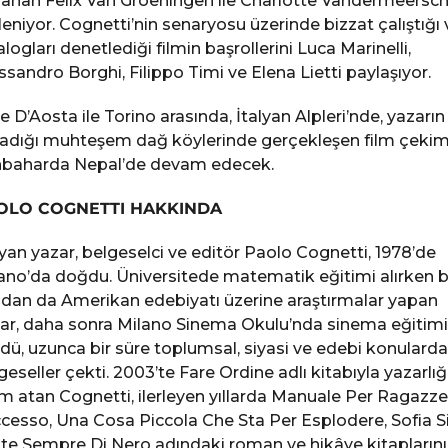
anan Felix Van Groeningen ile Charlotte Vandermeersc
leniyor. Cognetti’nin senaryosu üzerinde bizzat çalıştığı 
alogları denetlediği filmin başrollerini Luca Marinelli,
ssandro Borghi, Filippo Timi ve Elena Lietti paylaşıyor.
le D’Aosta ile Torino arasında, İtalyan Alpleri’nde, yazarın
adığı muhteşem dağ köylerinde gerçekleşen film çekiml
baharda Nepal’de devam edecek.
OLO COGNETTI HAKKINDA
lyan yazar, belgeselci ve editör Paolo Cognetti, 1978’de
ano’da doğdu. Üniversitede matematik eğitimi alırken b
dan da Amerikan edebiyatı üzerine araştırmalar yapan
ar, daha sonra Milano Sinema Okulu’nda sinema eğitimi
dü, uzunca bir süre toplumsal, siyasi ve edebi konularda
geseller çekti. 2003’te Fare Ordine adlı kitabıyla yazarlı
m atan Cognetti, ilerleyen yıllarda Manuale Per Ragazze
cesso, Una Cosa Piccola Che Sta Per Esplodere, Sofia S
te Sempre Di Nero adındaki roman ve hikâye kitaplarını