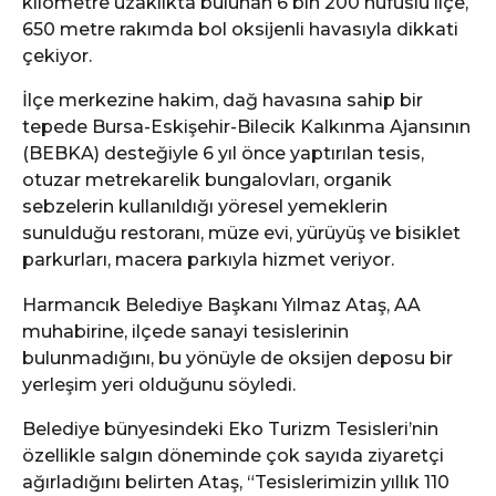
kilometre uzaklıkta bulunan 6 bin 200 nüfuslu ilçe,
650 metre rakımda bol oksijenli havasıyla dikkati
çekiyor.
İlçe merkezine hakim, dağ havasına sahip bir
tepede Bursa-Eskişehir-Bilecik Kalkınma Ajansının
(BEBKA) desteğiyle 6 yıl önce yaptırılan tesis,
otuzar metrekarelik bungalovları, organik
sebzelerin kullanıldığı yöresel yemeklerin
sunulduğu restoranı, müze evi, yürüyüş ve bisiklet
parkurları, macera parkıyla hizmet veriyor.
Harmancık Belediye Başkanı Yılmaz Ataş, AA
muhabirine, ilçede sanayi tesislerinin
bulunmadığını, bu yönüyle de oksijen deposu bir
yerleşim yeri olduğunu söyledi.
Belediye bünyesindeki Eko Turizm Tesisleri’nin
özellikle salgın döneminde çok sayıda ziyaretçi
ağırladığını belirten Ataş, “Tesislerimizin yıllık 110