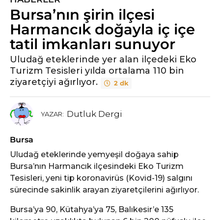
Bursa’nın şirin ilçesi
y
ı
Harmancık doğayla iç içe
l
tatil imkanları sunuyor
ö
n
Uludağ eteklerinde yer alan ilçedeki Eko
Turizm Tesisleri yılda ortalama 110 bin
c
ziyaretçiyi ağırlıyor.
e
2 dk
5
y
Dutluk Dergi
YAZAR:
ı
l
Bursa
ö
n
Uludağ eteklerinde yemyeşil doğaya sahip
c
Bursa’nın Harmancık ilçesindeki Eko Turizm
e
Tesisleri, yeni tip koronavirüs (Kovid-19) salgını
sürecinde sakinlik arayan ziyaretçilerini ağırlıyor.
Bursa’ya 90, Kütahya’ya 75, Balıkesir’e 135