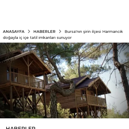
HABERLER
ANASAYFA
Bursa'nın şirin ilçesi Harmancık
doğayla iç içe tatil imkanları sunuyor
HABERLER
5