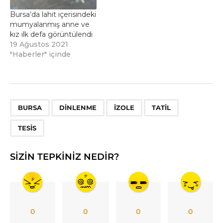
Bursa’da lahit içerisindeki
mumyalanmış anne ve
kız ilk defa görüntülendi
19 Ağustos 2021
"Haberler" içinde
,
,
,
,
BURSA
DINLENME
IZOLE
TATIL
TESIS
SIZIN TEPKINIZ NEDIR?
0
0
0
0