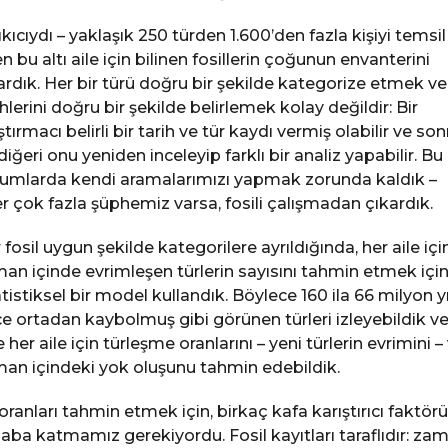
sıkıcıydı – yaklaşık 250 türden 1.600’den fazla kişiyi temsil
n bu altı aile için bilinen fosillerin çoğunun envanterini
ardık. Her bir türü doğru bir şekilde kategorize etmek ve
ihlerini doğru bir şekilde belirlemek kolay değildir: Bir
ştırmacı belirli bir tarih ve tür kaydı vermiş olabilir ve son
 diğeri onu yeniden inceleyip farklı bir analiz yapabilir. Bu
umlarda kendi aramalarımızı yapmak zorunda kaldık –
r çok fazla şüphemiz varsa, fosili çalışmadan çıkardık.
 fosil uygun şekilde kategorilere ayrıldığında, her aile içi
an içinde evrimleşen türlerin sayısını tahmin etmek içi
atistiksel bir model kullandık. Böylece 160 ila 66 milyon yı
e ortadan kaybolmuş gibi görünen türleri izleyebildik v
e her aile için türleşme oranlarını – yeni türlerin evrimini –
an içindeki yok oluşunu tahmin edebildik.
oranları tahmin etmek için, birkaç kafa karıştırıcı faktörü
aba katmamız gerekiyordu. Fosil kayıtları taraflıdır: za