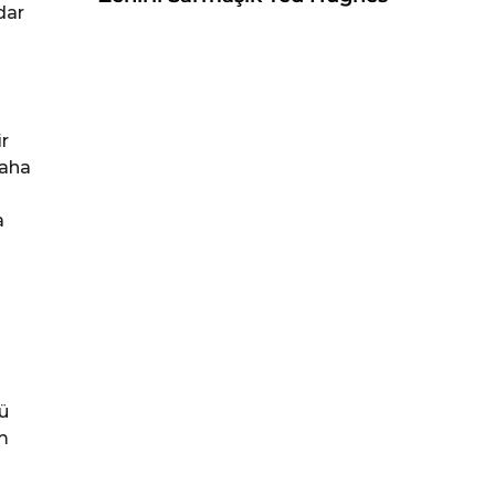
dar
r
daha
a
ü
m