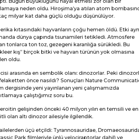
ptı. Bugün büyüklüğünü hayal etmesi zor olan bir
lamaya neden oldu. Hiroşima’ya atılan atom bombasın
kaç milyar kat daha güçlü olduğu düşünülüyor.
rika kıtasındaki hayvanların çoğu hemen öldü. Etki ayn
anda dünya çapında tsunamileri tetikledi. Atmosfere
lan tonlarca ton toz, gezegeni karanlığa sürükledi. Bu
kleer kış” birçok bitki ve hayvan türünün yok olmasına
en oldu.
ncisi arasında en sembolik olanı: dinozorlar. Peki dinozor
felaketten önce nasıldı? Sonuçları Nature Communicat
im dergisinde yeni yayınlanan yeni çalışmamızda
ıtlamaya çalıştığımız soru bu.
eroitin gelişinden önceki 40 milyon yılın en temsili ve en
tli olan altı dinozor ailesiyle ilgilendik.
ailelerden üçü etçildi: Tyrannosauridae, Dromaeosaurid
rassic Park filmleriyle ünlü velociraptorlar dahil) ve