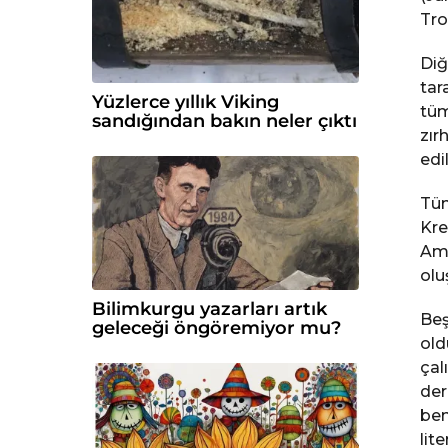
Tro
Diğ
tar
Yüzlerce yıllık Viking
tüm
sandığından bakın neler çıktı
zır
edi
Tüm
Kre
Ama
olu
Bilimkurgu yazarları artık
Beş
geleceği öngöremiyor mu?
old
çal
der
ben
lit