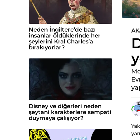
Neden İngiltere’de bazı
AK
5
insanlar öldüklerinde her
D
y
şeylerini Kral Charles’a
ı
bırakıyorlar?
y
l
ö
n
Mo
c
Ev
e
ya
8
a
Disney ve diğerleri neden
y
şeytani karakterlere sempati
ö
duymaya çalışıyor?
n
Yak
c
yar
e