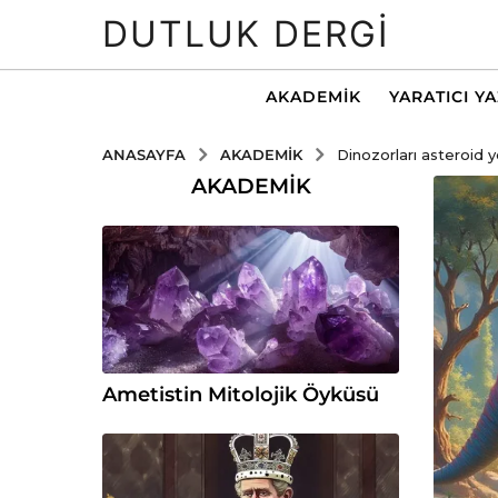
DUTLUK DERGI
AKADEMIK
YARATICI Y
AKADEMIK
ANASAYFA
Dinozorları asteroid 
AKADEMIK
Ametistin Mitolojik Öyküsü