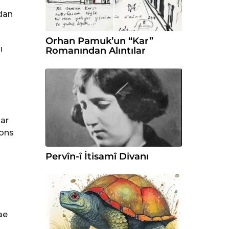
dan
Orhan Pamuk’un “Kar”
ı
Romanından Alıntılar
lar
ions
Pervîn-î İtisamî Divanı
ae