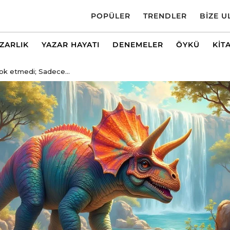
POPÜLER
TRENDLER
BIZE U
AZARLIK
YAZAR HAYATI
DENEMELER
ÖYKÜ
KIT
yok etmedi; Sadece...