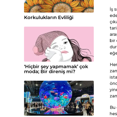
İş 
ede
Korkulukların Evliliği
çık
tar
ara
bir
dur
eğe
Her
‘Hiçbir şey yapmamak’ çok
zam
moda; Bir direniş mi?
ist
önc
yin
zam
Bu 
hes