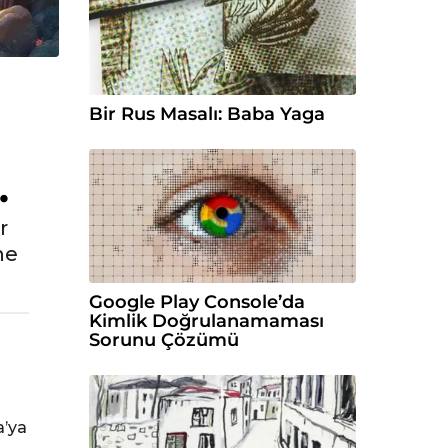
Bir Rus Masalı: Baba Yaga
…
r
ne
Google Play Console’da
Kimlik Doğrulanamaması
Sorunu Çözümü
a’ya