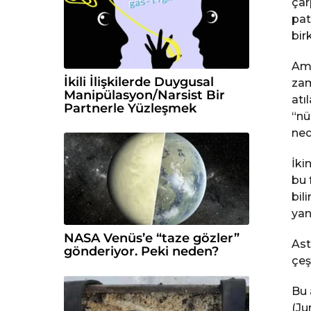
çar
pat
bir
Ame
İkili İlişkilerde Duygusal
zam
Manipülasyon/Narsist Bir
atı
Partnerle Yüzleşmek
“nü
ned
İki
bu 
bil
yan
NASA Venüs’e “taze gözler”
Ast
gönderiyor. Peki neden?
çeşi
Bu 
(Ju