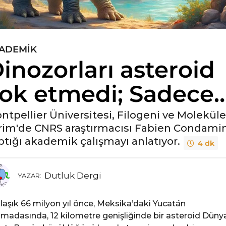
ADEMIK
inozorları asteroid
ok etmedi; Sadece
ntpellier Üniversitesi, Filogeni ve Moleküle
rim'de CNRS araştırmacısı Fabien Condami
ptığı akademik çalışmayı anlatıyor.
4 dk
Dutluk Dergi
YAZAR:
laşık 66 milyon yıl önce, Meksika’daki Yucatán
ımadasında, 12 kilometre genişliğinde bir asteroid Düny