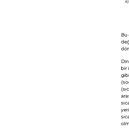
a)
Bu 
değ
dön
Din
bir
gib
(so
(sı
ara
sıc
yer
sıc
olm