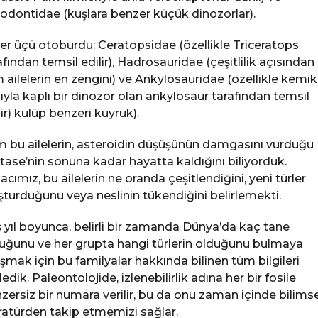
odontidae (kuşlara benzer küçük dinozorlar).
er üçü otoburdu: Ceratopsidae (özellikle Triceratops
afından temsil edilir), Hadrosauridae (çeşitlilik açısından
 ailelerin en zengini) ve Ankylosauridae (özellikle kemik
hıyla kaplı bir dinozor olan ankylosaur tarafından temsil
lir) kulüp benzeri kuyruk).
 bu ailelerin, asteroidin düşüşünün damgasını vurduğu
tase’nin sonuna kadar hayatta kaldığını biliyorduk.
cımız, bu ailelerin ne oranda çeşitlendiğini, yeni türler
şturduğunu veya neslinin tükendiğini belirlemekti.
 yıl boyunca, belirli bir zamanda Dünya’da kaç tane
uğunu ve her grupta hangi türlerin olduğunu bulmaya
ışmak için bu familyalar hakkında bilinen tüm bilgileri
ledik. Paleontolojide, izlenebilirlik adına her bir fosile
zersiz bir numara verilir, bu da onu zaman içinde bilimse
eratürden takip etmemizi sağlar.