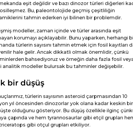
mekanda eşit değildir ve bazı dinozor türleri diğerleri ka
 fosilleşmez. Bu, paleontolojide geçmiş çeşitliliğin
amiklerini tahmin ederken iyi bilinen bir problemdir.
işmiş modeller, zaman içinde ve türler arasında eşit
ayan korumayı açıklayabilir. Bunu yaparken, herhangi bi
anda türlerin sayısını tahmin etmek için fosil kayıtları 
enilir hale gelir. Ancak dikkatli olmak önemlidir, çünkü
minlerden bahsediyoruz ve örneğin daha fazla fosil vey
i analitik modeller bulursak bu tahminler değişebilir.
k bir düşüş
uçlarımız, türlerin sayısının asteroid çarpmasından 10
yon yıl öncesinden dinozorlar yok olana kadar keskin bir
üşte olduğunu gösteriyor. Bu düşüş özellikle ilginç çünk
ya çapında ve hem tyrannosaurlar gibi etçil grupları he
triceratops gibi otçul grupları etkiliyor.