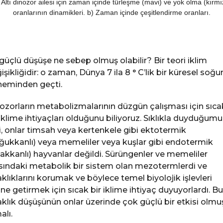
 Altı dinozor ailesi için zaman içinde türleşme (mavi) ve yok olma (kırmı
oranlarının dinamikleri. b) Zaman içinde çeşitlendirme oranları.
güçlü düşüşe ne sebep olmuş olabilir? Bir teori iklim
işikliğidir: o zaman, Dünya 7 ila 8 ° C’lik bir küresel soğ
eminden geçti.
ozorların metabolizmalarının düzgün çalışması için sıca
 iklime ihtiyaçları olduğunu biliyoruz. Sıklıkla duyduğumu
i, onlar timsah veya kertenkele gibi ektotermik
ğukkanlı) veya memeliler veya kuşlar gibi endotermik
cakkanlı) hayvanlar değildi. Sürüngenler ve memeliler
sındaki metabolik bir sistem olan mezotermlerdi ve
aklıklarını korumak ve böylece temel biyolojik işlevleri
ine getirmek için sıcak bir iklime ihtiyaç duyuyorlardı. Bu
aklık düşüşünün onlar üzerinde çok güçlü bir etkisi olmu
alı.