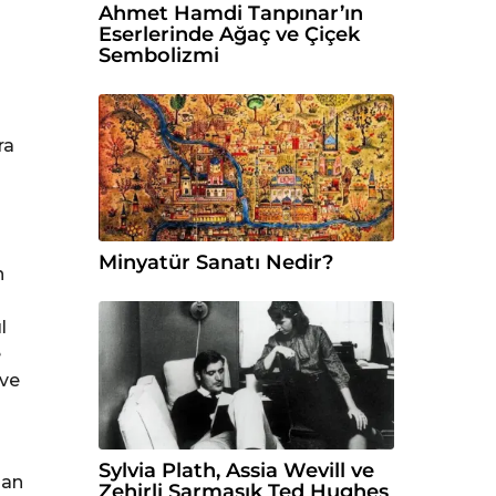
Ahmet Hamdi Tanpınar’ın
Eserlerinde Ağaç ve Çiçek
Sembolizmi
ra
Minyatür Sanatı Nedir?
n
n
l
e
 ve
Sylvia Plath, Assia Wevill ve
man
Zehirli Sarmaşık Ted Hughes