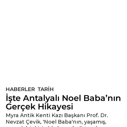
6
y
ı
l
ö
n
c
e
6
y
ı
l
HABERLER
,
TARIH
ö
İşte Antalyalı Noel Baba’nın
n
Gerçek Hikayesi
c
e
Myra Antik Kenti Kazı Başkanı Prof. Dr.
Nevzat Çevik, 'Noel Baba'nın, yaşamış,