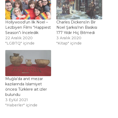
Hollywood’un İlk Noel –
Charles Dickens’ın Bir
Lezbiyen Filmi “Happiest
Noel Şarkısı’nın Baskısı
Season”ı İnceledik
177 Yıldır Hiç Bitmedi
22 Aralık 2020
3 Aralık 2020
"LGBTQ" içinde
"Kitap" içinde
Muğla’da anıt mezar
kazılarında İslamiyet
öncesi Türklere ait izler
bulundu
3 Eylül 2021
"Haberler" içinde