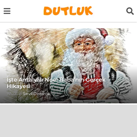
İşte Antalyalı Noel Baba’nın Gerçek
Hikayesi
YAZAR:
Sevil Denizok