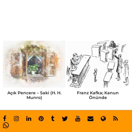
a
z
i
z
n
i
k
o
l
a
Açık Pencere – Saki (H. H.
Franz Kafka; Kanun
Munro)
Önünde