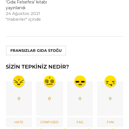
‘Gıda Felsefesi’ kitabı
yayınlandı
24 Ağustos 2021
"Haberler" içinde
FRANSIZLAR GIDA STOĞU
SIZIN TEPKINIZ NEDIR?
0
0
0
0
HATE
CONFUSED
FAIL
FUN