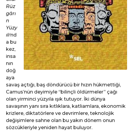
Rüz
gârı
n
Yüzy
ılı
‘nd
a bu
kez,
insa
nın
doğ
aya
savaş açtığı, baş döndürücü bir hızın hükmettiği,
Camus’nün deyimiyle “bilinçli öldürmeler” çağı
olan yirminci yüzyıla ışık tutuyor. İki dünya
savaşının yanı sıra kıtlıklara, katliamlara, ekonomik
krizlere, diktatörlere ve devrimlere, teknolojik
değişimlere sahne olan bu yakın dönem onun
sözcükleriyle yeniden hayat buluyor.