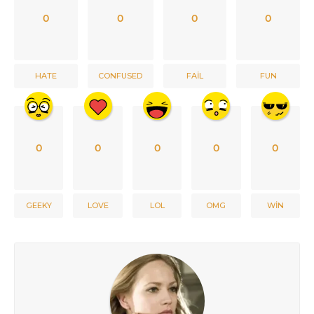
0
0
0
0
HATE
CONFUSED
FAIL
FUN
0
0
0
0
0
GEEKY
LOVE
LOL
OMG
WIN