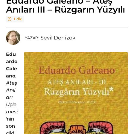
Eduardo Galeano – Ateş
Anıları III – Rüzgarın Yüzyılı
1 dk
Sevil Denizok
YAZAR:
Edu
ardo
Gale
ano
,
Ateş
Anıl
arı
Üçle
mesi
‘nin
son
cildi