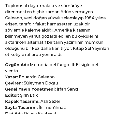
Toplumsal dayatmalara ve sömürüye
direnmekten hiçbir zaman ödün vermeyen
Galeano, yeni doğan yüzyılı selamlayıp 1984 yılına
erişen, tarafgir fakat hamasetten uzak bir
söylemle kaleme aldığı, Amerika kıtasının
bilinmeyen yahut gözardı edilen bu öykülerini
aktarırken alternatif bir tarih yazımının mümkün
olduğunu bir kez daha kanıtlıyor. Kitap Sel Yayınları
etiketiyle raflarda yerini aldı.
Özgün Adı:
Memoria del fuego III: El siglo del
viento
Yazar:
Eduardo Galeano
Çeviren:
Süleyman Doğru
Genel Yayın Yönetmeni:
İrfan Sancı
Editör:
Şirin Etik
Kapak Tasarımı:
Aslı Sezer
Sayfa Tasarımı:
İklime Yılmaz
Dizi Adı:
Dünya Edebiyatı