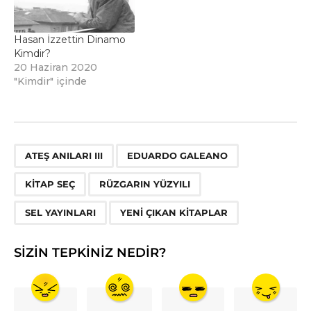
Hasan İzzettin Dinamo
Kimdir?
20 Haziran 2020
"Kimdir" içinde
,
,
,
,
,
ATEŞ ANILARI III
EDUARDO GALEANO
KITAP SEÇ
RÜZGARIN YÜZYILI
SEL YAYINLARI
YENI ÇIKAN KITAPLAR
SIZIN TEPKINIZ NEDIR?