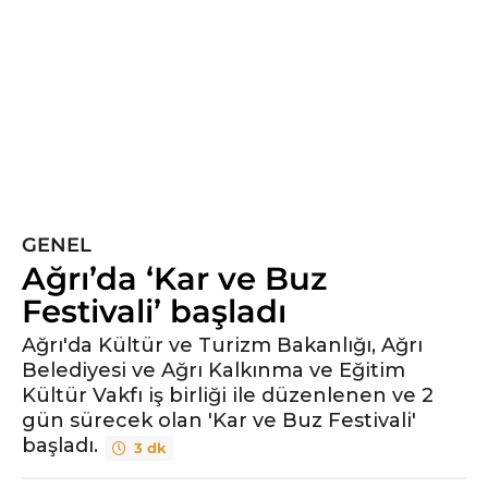
y
ı
l
ö
n
c
e
5
y
GENEL
ı
Ağrı’da ‘Kar ve Buz
l
ö
Festivali’ başladı
n
Ağrı'da Kültür ve Turizm Bakanlığı, Ağrı
c
Belediyesi ve Ağrı Kalkınma ve Eğitim
e
Kültür Vakfı iş birliği ile düzenlenen ve 2
gün sürecek olan 'Kar ve Buz Festivali'
başladı.
3 dk