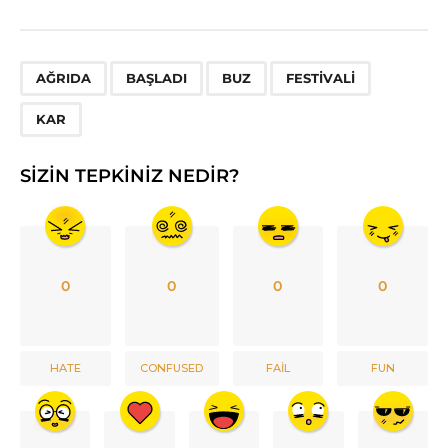
,
,
,
,
AĞRIDA
BAŞLADI
BUZ
FESTIVALI
KAR
SIZIN TEPKINIZ NEDIR?
0
0
0
0
HATE
CONFUSED
FAIL
FUN